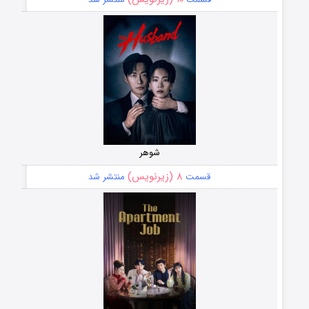
شوهر
۸ (زیرنویس)
قسمت
منتشر شد