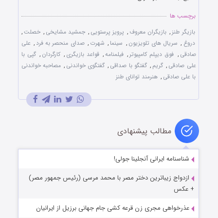
برچسب ها
بازیگر طنز
,
بازیگران معروف
,
پرویز پرستویی
,
جمشید مشایخی
,
خصلت
,
دروغ
,
سریال های تلویزیون
,
سینما
,
شهرت
,
صدای منحصر به فرد
,
علی
صادقی
,
فوق دیپلم کامپیوتر
,
فیلمنامه
,
قواعد بازیگری
,
کارگردان
,
گپی با
علی صادقی
,
گریم
,
گفتگو با صداقی
,
گفتگوی خواندنی
,
مصاحبه خواندنی
با علی صادقی
,
هنرمند توانای طنز
مطالب پیشنهادی
شناسنامه ایرانی آنجلینا جولی!
ازدواج زیباترین دختر مصر با محمد مرسی (رئیس جمهور مصر)
+ عکس
عذرخواهی مجری زن قرعه کشی جام جهانی برزیل از ایرانیان