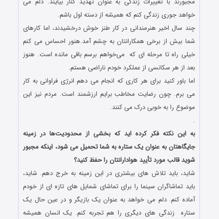
مجبورند با تغییرات زندگی به عنوان تهدید کنار بیایند. دلم می
‌خواهد جوری زندگی کنم که همیشه از دسته اول باشم.
چند سال اخیر هنرمندانی در کار طنز خوش درخشیدند، اما کارهای
شما بیش از برخی همکارانتان به چشم آمد.هنور احساس می کنم
خیلی راه تا مرحله ای که می‌خواهم برسم باقی مانده است. هنوز
بعد از هر سکانسی از عملکرد خودم ناراضی هستم.
اما باور کنید برای هر کاری که انجام می دهم انرژی فراوانی به کار
می برم. چون رضایت مخاطب برایم ارزشمند است. مردم نیز این
موضوع را به خوبی درک می کنند.
.
به این نکته فکر کرده اید که بخشی از محدودیت‌ها در زمینه
جایگاهتان به عنوان یک ستاره به شما تحمیل می شود، اینکه مجبور
شوید قالب مورد تأیید هوادارانتان را حفظ کنید؟
شاید، باید تلاش ‌های بیشتری در این زمینه به خرج دهم. شاید،
باید تماشاگران سینما را برای تماشای شمایل ‌های تازه ‌ای از خودم
آماده کنم. دلم می ‌خواهد به عنوان یک بازیگر و در عین حال یک
ستاره زندگی ‌‌های دیگری را هم تجربه کنم. یک انسان همیشه