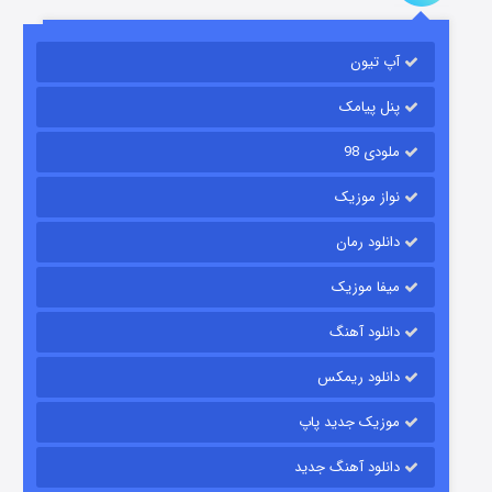
باب اسفنجی فصل ۱۷
آپ تیون
۶ (زیرنویس)
قسمت
منتشر شد
پنل پیامک
ملودی 98
نواز موزیک
دانلود رمان
میفا موزیک
رویایی برای تو
دانلود آهنگ
۱۵ (دوبله)
قسمت
منتشر شد
دانلود ریمکس
موزیک جدید پاپ
دانلود آهنگ جدید