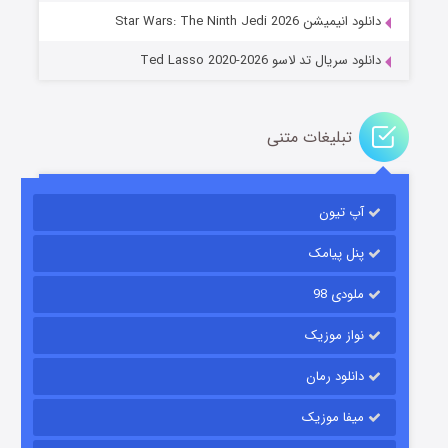
دانلود انیمیشن Star Wars: The Ninth Jedi 2026
دانلود سریال تد لاسو Ted Lasso 2020-2026
تبلیغات متنی
آپ تیون
جادوگری در مغولستان
۱۴ (زیرنویس)
قسمت
منتشر شد
پنل پیامک
ملودی 98
نواز موزیک
دانلود رمان
میفا موزیک