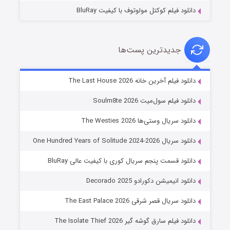
دانلود فیلم کوکتل مولوتوف با کیفیت BluRay
جدیدترین پست‌ها
شوگر فصل ۲
دانلود فیلم آخرین خانه The Last House 2026
۷ (زیرنویس)
قسمت
منتشر شد
دانلود فیلم سول‌میت Soulm8te 2026
دانلود سریال وستی‌ها The Westies 2026
دانلود سریال One Hundred Years of Solitude 2024-2026
دانلود قسمت پنجم سریال کوری با کیفیت عالی BluRay
دانلود انیمیشن دکورادو Decorado 2025
دانلود سریال قصر شرقی The East Palace 2026
خاندان اژدها فصل ۳
دانلود فیلم سارق گوشه گیر The Isolate Thief 2026
۶ (زیرنویس)
قسمت
منتشر شد