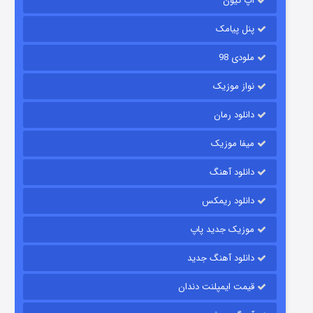
آپ تیون
باب اسفنجی فصل ۱۷
۶ (زیرنویس)
قسمت
منتشر شد
پنل پیامک
ملودی 98
نواز موزیک
دانلود رمان
میفا موزیک
دانلود آهنگ
رویایی برای تو
دانلود ریمکس
۱۵ (دوبله)
قسمت
منتشر شد
موزیک جدید پاپ
دانلود آهنگ جدید
قیمت ایمپلنت دندان