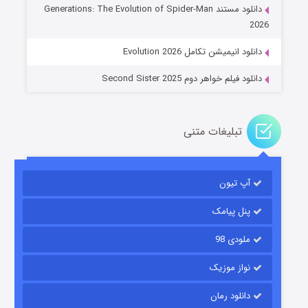
دانلود مستند Generations: The Evolution of Spider-Man
۱۴ (زیرنویس)
قسمت
منتشر شد
2026
دانلود انیمیشن تکامل Evolution 2026
دانلود فیلم خواهر دوم Second Sister 2025
تبلیغات متنی
باب اسفنجی فصل ۱۷
آپ تیون
۶ (زیرنویس)
قسمت
منتشر شد
پنل پیامک
ملودی 98
نواز موزیک
دانلود رمان