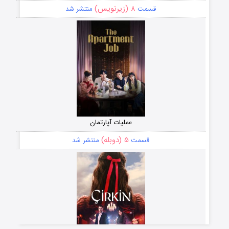
۸ (زیرنویس)
قسمت
منتشر شد
عملیات آپارتمان
۵ (دوبله)
قسمت
منتشر شد