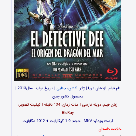
نام فیلم: اژدهای دریا | ژانر:
اکشن
،
جنایی
| تاریخ تولید: سال2013 |
محصول کشور چین
زبان فیلم: دوبله فارسی | مدت زمان: 134 دقیقه | کیفیت تصویر:
BluRay
فرمت ویدئو: MKV | حجم: 1.9 گیگابایت + 1012 مگابایت
خلاصه داستان: