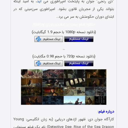
“دی رنجی” جوان به پایتخت امپراطوری می
آید
، به امید اینکه
بتواند یکی از مجریان قانون بشود. امپراطوری سرزمینی که در
ابتدای دوران حکومتش به سر می برد…
دانلود فیلم جدید با کیفیت بلوری BluRay
(دانلود نسخه 1080p با حجم 1.9 گیگابایت)
…
(دانلود نسخه 720p با حجم 0.98 مگابایت)
درباره فیلم:
کارآگاه جوان دی: ظهور اژدهای دریایی (به زبان انگلیسی: Young
Detective Dee: Rise of the Sea Dragon) نام یک فیلم سینمایی