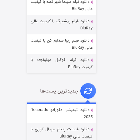
دانلود فیلم سینما شهر قصه با کیفیت
عالی BluRay
دانلود فیلم پیشمرگ با کیفیت عالی
BluRay
دانلود فیلم زیبا صدایم کن با کیفیت
جادوگری در مغولستان
عالی BluRay
۱۴ (زیرنویس)
قسمت
منتشر شد
دانلود فیلم کوکتل مولوتوف با
کیفیت BluRay
جدیدترین پست‌ها
دانلود انیمیشن دکورادو Decorado
2025
باب اسفنجی فصل ۱۷
دانلود قسمت پنجم سریال کوری با
۶ (زیرنویس)
قسمت
منتشر شد
کیفیت عالی BluRay