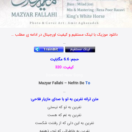
دانلود موزیک با لینک مستقیم و کیفیت اورجینال در ادامه ی مطلب …
…
حجم: 6.6 مگابایت
کیفیت: 320
Download New Song
Mazyar Fallahi – Nefrin Be
To
…
متن ترانه نفرین به تو با صدای مازیار فلاحی:
نفرین به تو که نیستی
نفرین به غم که هست
نفرین به این دلی که از رفتنت شکست
نفرین به خاطراتی که توی ذهنمه