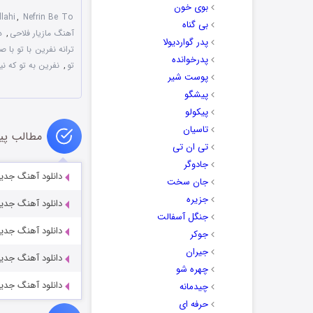
بوی خون
lahi
,
Nefrin Be To
بی گناه
آهنگ مازیار فلاحی
,
د
پدر گواردیولا
ترانه نفرین با تو با ص
پدرخوانده
تو
,
نفرین به تو که ن
پوست شیر
پیشگو
پیکولو
تاسیان
مطالب پی
تی ان تی
جادوگر
دانلود آهنگ جدید
جان سخت
جزیره
دانلود آهنگ جدی
جنگل آسفالت
دانلود آهنگ جدید
جوکر
جیران
دانلود آهنگ جدید
چهره شو
دانلود آهنگ جدید
چیدمانه
حرفه ای