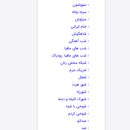
سووشون
سیاه چاله
سیاوش
شام ایرانی
شاهگوش
شب آهنگی
شب های مافیا
شب های مافیا: زودیاک
شبکه مخفی زنان
شریک جرم
شغال
شهر هرت
شهرزاد
شهرک کلیله و دمنه
شوخی با شما
شوخی کردم
صداتو
ضد