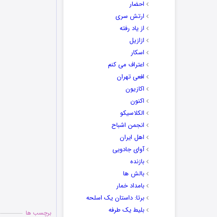
احضار
ارتش سری
از یاد رفته
ازازیل
اسکار
اعتراف می کنم
افعی تهران
اکازیون
اکنون
الکلاسیکو
انجمن اشباح
اهل ایران
آوای جادویی
بازنده
بالش ها
بامداد خمار
برتا: داستان یک اسلحه
بلیط یک‌‌ طرفه
برچسب ها