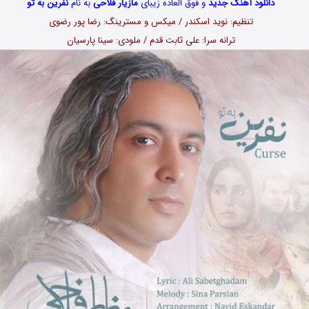
دانلود آهنگ جدید
و فوق العاده زیبای
مازیار فلاحی
به نام
نفرین به تو
تنظیم: نوید اسکندر / میکس و مسترینگ: رضا پور رضوی
ترانه سرا: علی ثابت قدم / ملودی: سینا پارسیان