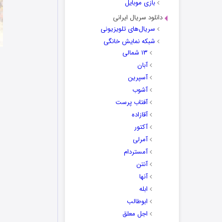
بازی موبایل
دانلود سریال ایرانی
سریال‌های تلویزیونی
شبکه نمایش خانگی
۱۳ شمالی
آبان
آسپرین
آشوب
آفتاب پرست
آقازاده
آکتور
آمرلی
آمستردام
آنتن
آنها
ابله
ابوطالب
اجل معلق