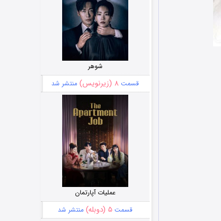
شوهر
۸ (زیرنویس)
قسمت
منتشر شد
عملیات آپارتمان
۵ (دوبله)
قسمت
منتشر شد