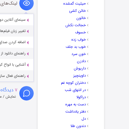
لینک‌های 
حیثیت گمشده
خائن کشی
خاتون
سینمای آنلاین دو
خجالت نکش
تغییر زبان فیلم‌ها
خسوف
خواب زده
اضافه کردن صدای 
خوب بد جلف
راهنمای دانلود ا
خون سرد
دادزن
آشنایی با انواع ک
داریوش
داوینچیز
راهنمای فعال سازی کیفیت R
دختران کوچه غم
۷
دیدگاه 
در انتهای شب
نمایش / م
دراکولا
دست به مهره
دفتر یادداشت
دل
دندون طلا