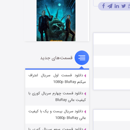
قسمت‌های جدید
مردگان متحرک: شهر مرده ۳
۲ (زیرنویس)
قسمت
منتشر شد
دانلود قسمت اول سریال اعتراف
میکنم 1080p BluRay
دانلود قسمت چهارم سریال کوری با
کیفیت عالی BluRay
دانلود سریال بیست و یک با کیفیت
عالی 1080p BluRay
دانلود قسمت سوم سریال کوری با