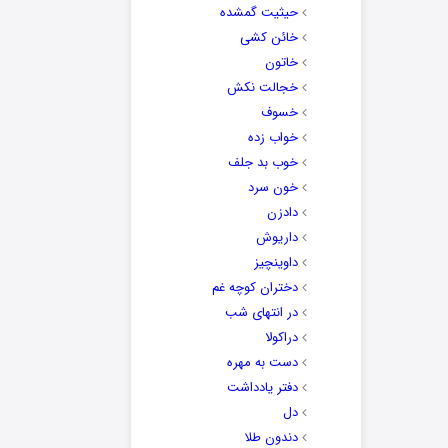
حیثیت گمشده
خائن کشی
خاتون
خجالت نکش
خسوف
خواب زده
خوب بد جلف
خون سرد
دادزن
داریوش
داوینچیز
دختران کوچه غم
در انتهای شب
دراکولا
دست به مهره
دفتر یادداشت
دل
دندون طلا