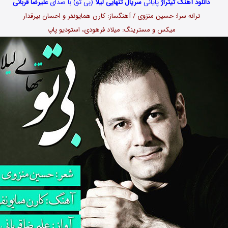
دانلود آهنگ تیتراژ
پایانی
سریال تنهایی لیلا
(بی تو) با صدای
علیرضا قربانی
ترانه سرا: حسین منزوی / آهنگساز: کارن همایونفر و احسان بیرقدار
میکس و مسترینگ: میلاد فرهودی، استودیو پاپ