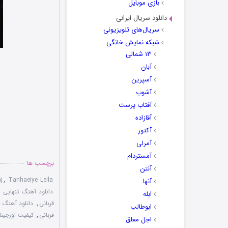
بازی موبایل
دانلود سریال ایرانی
سریال‌های تلویزیونی
شبکه نمایش خانگی
۱۳ شمالی
آبان
آسپرین
آشوب
آفتاب پرست
آقازاده
آکتور
آمرلی
آمستردام
برچسب ها
آنتن
j
,
Tanhaeiye Leila
آنها
دانلود آهنگ تنهایی لی
ابله
قربانی
,
دانلود آهنگ 
ابوطالب
قربانی
,
کیفیت اورجینا
اجل معلق