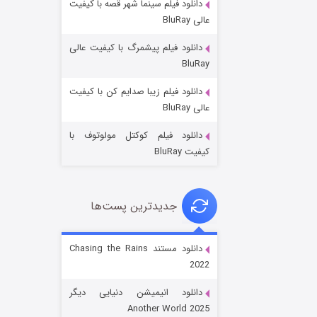
دانلود فیلم سینما شهر قصه با کیفیت
عالی BluRay
دانلود فیلم پیشمرگ با کیفیت عالی
BluRay
دانلود فیلم زیبا صدایم کن با کیفیت
باب اسفنجی فصل ۱۷
عالی BluRay
۶ (زیرنویس)
قسمت
منتشر شد
دانلود فیلم کوکتل مولوتوف با
کیفیت BluRay
جدیدترین پست‌ها
دانلود مستند Chasing the Rains
2022
رویایی برای تو
دانلود انیمیشن دنیایی دیگر
۱۵ (دوبله)
قسمت
منتشر شد
Another World 2025