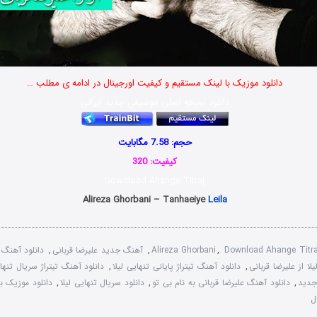
دانلود موزیک با لینک مستقیم و کیفیت اورجینال در ادامه ی مطلب …
دانلود نسخه اصلی موسیقی جدید ایرانی
حجم: 7.58 مگابایت
کیفیت: 320
Download Ahange Titraj
Alireza Ghorbani – Tanhaeiye
Leila
Download Ahange Titra
,
Alireza Ghorbani
,
آهنگ جدید علیرضا قربانی
,
دانلود آهنگ ب
لا از علیرضا قربانی
,
دانلود آهنگ تیتراژ پایانی تنهایی لیلا
,
دانلود آهنگ تیتراژ سریال تنها
جدید
,
دانلود آهنگ علیرضا قربانی به نام بی تو
,
دانلود سریال تنهایی لیلا
,
دانلود موزیک ب
ل