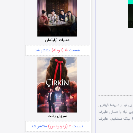
عملیات آپارتمان
۵ (دوبله)
قسمت
منتشر شد
ی تو از علیرضا قربانی
,
یی لیلا با صدای علیرضا
سریال زشت
ا لینک مستقیم
,
علیرضا
۲ (زیرنویس)
قسمت
منتشر شد