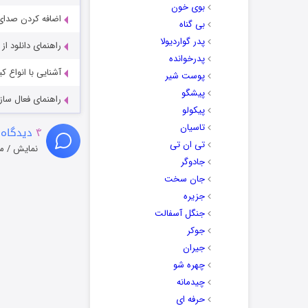
بوی خون
اضافه کردن صدای 
بی گناه
پدر گواردیولا
راهنمای دانلود ا
پدرخوانده
آشنایی با انواع ک
پوست شیر
پیشگو
راهنمای فعال سازی کیفیت R
پیکولو
تاسیان
۴
دیدگاه 
تی ان تی
نمایش / م
جادوگر
جان سخت
جزیره
جنگل آسفالت
جوکر
جیران
چهره شو
چیدمانه
حرفه ای