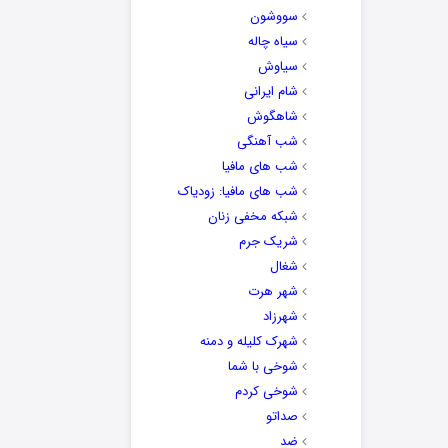
سووشون
سیاه چاله
سیاوش
شام ایرانی
شاهگوش
شب آهنگی
شب های مافیا
شب های مافیا: زودیاک
شبکه مخفی زنان
شریک جرم
شغال
شهر هرت
شهرزاد
شهرک کلیله و دمنه
شوخی با شما
شوخی کردم
صداتو
ضد