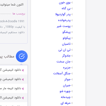
بوی خون
اکنون شما میتوانید
بی گناه
برچسب ها
پدر گواردیولا
پدرخوانده
ock-A-Doodle 1991
پوست شیر
با کیفیت 1080p
,
دانل
پیشگو
دانلود مستقیم انیمیشن -A-Doodle 1991
پیکولو
تاسیان
تی ان تی
جادوگر
مطالب پی
جان سخت
جزیره
دانلود انیمیشن گیر افتاد
جنگل آسفالت
دانلود انیمیشن چارلی سگ شگ
جوکر
جیران
دانلود انیمه مار سفید ۳: شناور : Afloat 2024
چهره شو
چیدمانه
دانلود انیمیشن Scooby-Doo! and the Alien Invaders 2000
حرفه ای