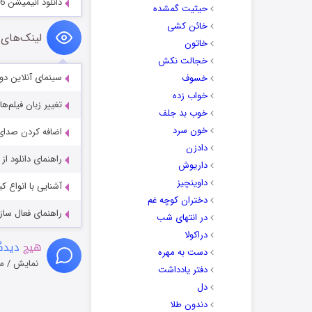
دانلود انیمیشن Ice Age: Collision Course 2016
حیثیت گمشده
خائن کشی
لینک‌های 
خاتون
خجالت نکش
سینمای آنلاین دو
خسوف
خواب زده
تغییر زبان فیلم‌ها
خوب بد جلف
خون سرد
اضافه کردن صدای 
دادزن
راهنمای دانلود ا
داریوش
داوینچیز
آشنایی با انواع ک
دختران کوچه غم
راهنمای فعال سازی کیفیت R
در انتهای شب
دراکولا
هیچ
دیدگا
دست به مهره
نمایش / م
دفتر یادداشت
دل
دندون طلا