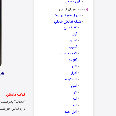
بازی موبایل
دانلود سریال ایرانی
سریال‌های تلویزیونی
شبکه نمایش خانگی
۱۳ شمالی
آبان
آسپرین
آشوب
آفتاب پرست
آقازاده
آکتور
آمرلی
نام کار
آمستردام
آنتن
آنها
خلاصه داستان:
ابله
“ادموند” پسریست 
ابوطالب
از روشنایی خورشید
اجل معلق