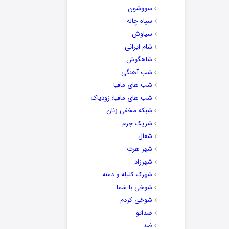
سووشون
سیاه چاله
سیاوش
شام ایرانی
شاهگوش
شب آهنگی
شب های مافیا
شب های مافیا: زودیاک
شبکه مخفی زنان
شریک جرم
شغال
شهر هرت
شهرزاد
شهرک کلیله و دمنه
شوخی با شما
شوخی کردم
صداتو
ضد