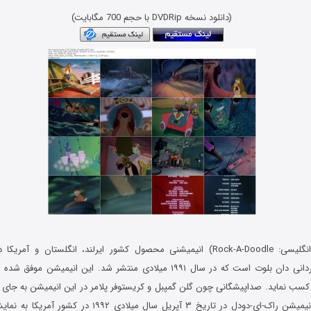
(دانلود نسخه DVDRip با حجم 700 مگابایت)
، انگلستان و آمریکا در سبک انیمیشن و
ایت معتبر IMDB کسب نماید. صداپیشگانی چون گلن گمپبل و کریستوفر پلامر در این انیمیشن ب
صحبت کرده اند. انیمیشن راک-ای-دودل در تاریخ ۳ آپریل سال میل