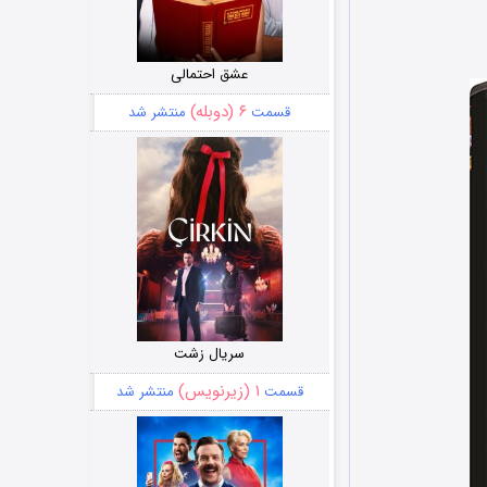
عشق احتمالی
۶ (دوبله)
قسمت
منتشر شد
سریال زشت
۱ (زیرنویس)
قسمت
منتشر شد