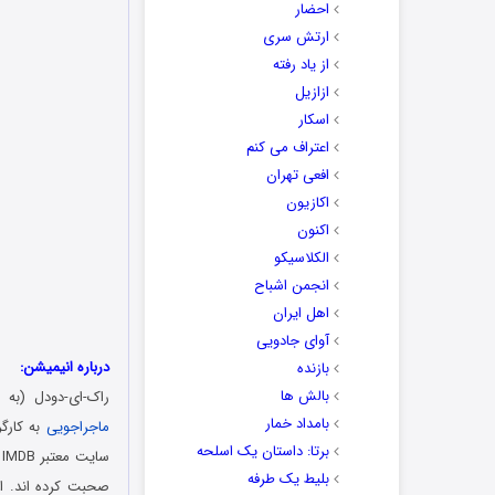
احضار
ارتش سری
از یاد رفته
ازازیل
اسکار
اعتراف می کنم
افعی تهران
اکازیون
اکنون
الکلاسیکو
انجمن اشباح
اهل ایران
آوای جادویی
درباره انیمیشن:
بازنده
بالش ها
راک-ای-دودل (به انگلیسی: Rock-A-Doodle) انیمیشنی محصول کشور ایرلند
بامداد خمار
ماجراجویی
برتا: داستان یک اسلحه
س
بلیط یک‌‌ طرفه