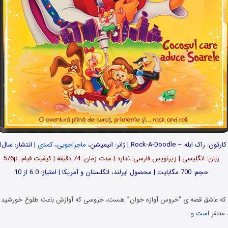
تون: راک ابله – Rock-A-Doodle | ژانر: انیمیشن،
ماجراجویی
،
کمدی
| انتشار: سال1991
زبان: انگلیسی | زیرنویس فارسی: ندارد | مدت زمان: 74 دقیقه | کیفیت فیام: 576p
حجم: 700 مگابایت | محصول ایرلند، انگلستان و آمریکا | امتیاز: 6.0 از 10
که عاشق قصه ی “خروس آوازه خوان” هست، خروسی که آوازش باعث طلوع خورشید م
 متنفر
است
و…
دانلود انیمیشن با لینک مستقیم و کیفیت عالی