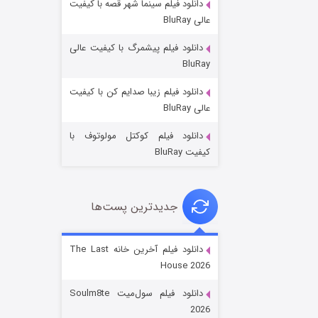
دانلود فیلم سینما شهر قصه با کیفیت
عالی BluRay
دانلود فیلم پیشمرگ با کیفیت عالی
BluRay
دانلود فیلم زیبا صدایم کن با کیفیت
خاندان اژدها فصل ۳
عالی BluRay
۶ (زیرنویس)
قسمت
منتشر شد
دانلود فیلم کوکتل مولوتوف با
کیفیت BluRay
جدیدترین پست‌ها
دانلود فیلم آخرین خانه The Last
House 2026
جادوگری در مغولستان
دانلود فیلم سول‌میت Soulm8te
۱۴ (زیرنویس)
قسمت
منتشر شد
2026