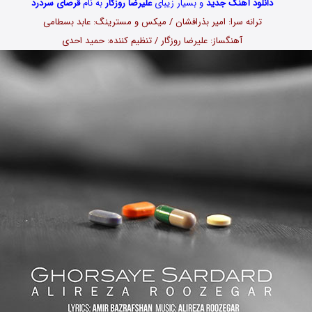
دانلود آهنگ جدید
و بسیار زیبای
علیرضا روزگار
به نام
قرصای سردرد
ترانه سرا: امیر بذرافشان / میکس و مسترینگ: عابد بسطامی
آهنگساز: علیرضا روزگار / تنظیم کننده: حمید احدی