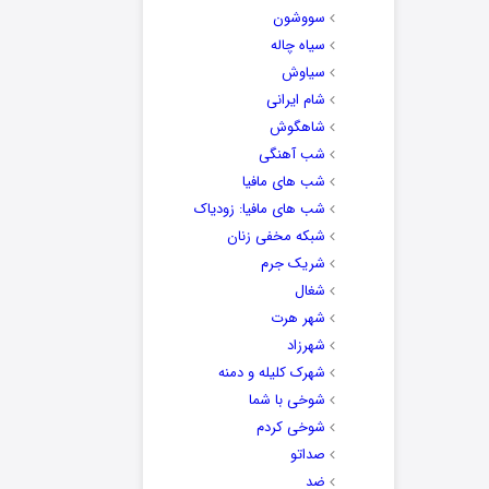
سووشون
سیاه چاله
سیاوش
شام ایرانی
شاهگوش
شب آهنگی
شب های مافیا
شب های مافیا: زودیاک
شبکه مخفی زنان
شریک جرم
شغال
شهر هرت
شهرزاد
شهرک کلیله و دمنه
شوخی با شما
شوخی کردم
صداتو
ضد