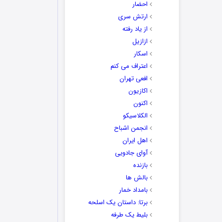
احضار
ارتش سری
از یاد رفته
ازازیل
اسکار
اعتراف می کنم
افعی تهران
اکازیون
اکنون
الکلاسیکو
انجمن اشباح
اهل ایران
آوای جادویی
بازنده
بالش ها
بامداد خمار
برتا: داستان یک اسلحه
بلیط یک‌‌ طرفه