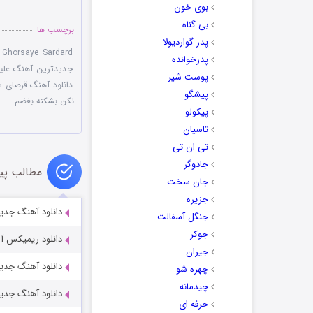
بوی خون
بی گناه
برچسب ها
پدر گواردیولا
,
Ghorsaye Sardard
پدرخوانده
جدیدترین آهنگ علیرض
پوست شیر
دانلود آهنگ قرصای س
پیشگو
نکن بشکنه بغضم
پیکولو
تاسیان
تی ان تی
جادوگر
مطالب پی
جان سخت
جزیره
دانلود آهنگ جدید 
جنگل آسفالت
جوکر
دانلود ریمیکس آه
جیران
دانلود آهنگ جدید
چهره شو
چیدمانه
دانلود آهنگ جدید
حرفه ای