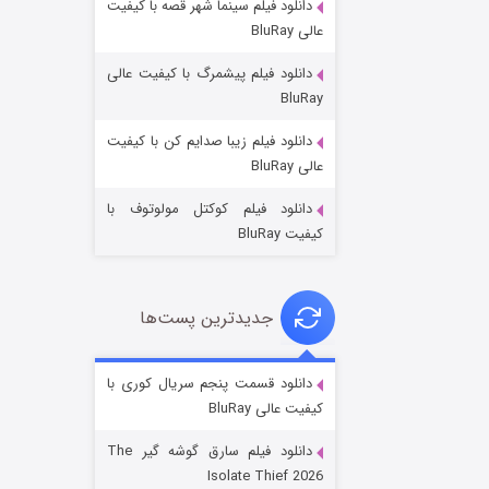
دانلود فیلم سینما شهر قصه با کیفیت
عالی BluRay
دانلود فیلم پیشمرگ با کیفیت عالی
BluRay
دانلود فیلم زیبا صدایم کن با کیفیت
جادوگری در مغولستان
عالی BluRay
۱۴ (زیرنویس)
قسمت
منتشر شد
دانلود فیلم کوکتل مولوتوف با
کیفیت BluRay
جدیدترین پست‌ها
دانلود قسمت پنجم سریال کوری با
کیفیت عالی BluRay
باب اسفنجی فصل ۱۷
دانلود فیلم سارق گوشه گیر The
۶ (زیرنویس)
قسمت
منتشر شد
Isolate Thief 2026