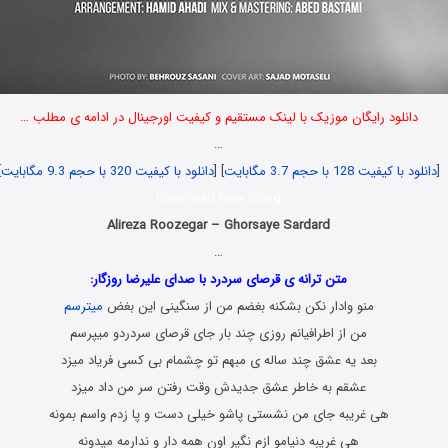
دانلود رایگان موزیک با لینک مستقیم و کیفیت اورجینال در ادامه ی مطلب …
…
[
دانلود با کیفیت 128 با حجم 3.7 مگابایت
] [
دانلود با کیفیت 320 با حجم 9.3 مگابایت
]
Download New Song
Alireza Roozegar – Ghorsaye Sardard
…
متن ترانه ی قرصای سردرد با صدای علیرضا روزگار:
منو وادار نکن بشکنه بغضم من از سنگینی این بغض
میترسم
من از اطرافیانم روزی چند بار جای قرصای سردردو میپرسم
بعد یه عشق چند ساله ی مبهم تو چشمام بی کسی فریاد میزد
عشقم به خاطر عشق جدیدش وقت رفتن سر من داد میزد
هی غریبه جای من نشستی پاشو خیلی دست و پا زدم واسم بمونه
هی غریبه دنیامو ازم نگیر اون همه دار و ندارمه میدونه