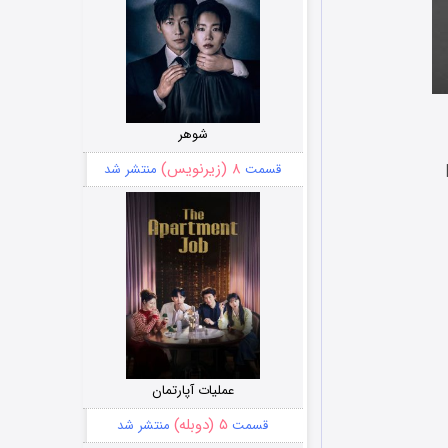
شوهر
۸ (زیرنویس)
قسمت
منتشر شد
عملیات آپارتمان
۵ (دوبله)
قسمت
منتشر شد