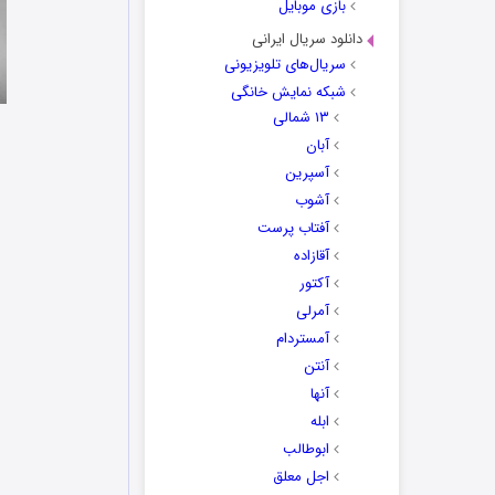
بازی موبایل
دانلود سریال ایرانی
سریال‌های تلویزیونی
شبکه نمایش خانگی
۱۳ شمالی
آبان
آسپرین
آشوب
آفتاب پرست
آقازاده
آکتور
آمرلی
آمستردام
آنتن
آنها
ابله
ابوطالب
اجل معلق