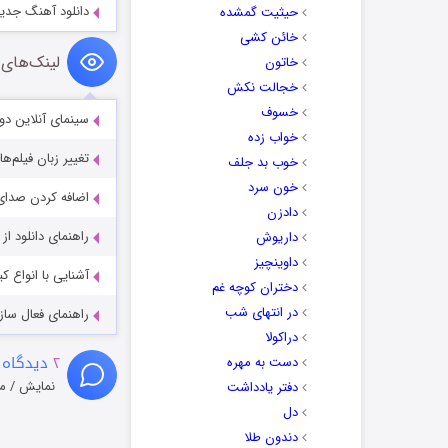
دانلود آهنگ جدید 
حیثیت گمشده
خائن کشی
لینک‌های 
خاتون
خجالت نکش
خسوف
سینمای آنلاین دو
خواب زده
تغییر زبان فیلم‌ها
خوب بد جلف
خون سرد
اضافه کردن صدای 
دادزن
راهنمای دانلود ا
داریوش
داوینچیز
آشنایی با انواع ک
دختران کوچه غم
در انتهای شب
راهنمای فعال سازی کیفیت R
دراکولا
۲
دیدگاه 
دست به مهره
نمایش / م
دفتر یادداشت
دل
دندون طلا