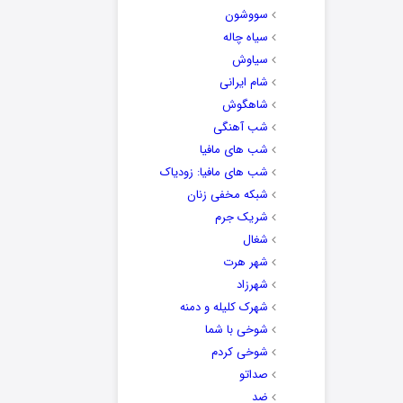
سووشون
سیاه چاله
سیاوش
شام ایرانی
شاهگوش
شب آهنگی
شب های مافیا
شب های مافیا: زودیاک
شبکه مخفی زنان
شریک جرم
شغال
شهر هرت
شهرزاد
شهرک کلیله و دمنه
شوخی با شما
شوخی کردم
صداتو
ضد