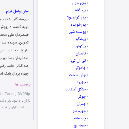
بوی خون
بی گناه
سار عوامل فیلم:
پدر گواردیولا
نویسندگان هاتف عل
پدرخوانده
تهیه کننده: داریوش 
پوست شیر
فیلمبردار: علی مح
پیشگو
تدوین: سپیده عبدا
پیکولو
طراح صحنه و لباس:
تاسیان
صدابردار: رضا تهران
تی ان تی
صداگذار: حامد رض
جادوگر
چهره پرداز: بابک 
جان سخت
جزیره
برچسب ها
جنگل آسفالت
te Taran
,
DVDRip
جوکر
تاران
,
دانلود راز دشت
جیران
راز دشت تاران
,
فیلم 
چهره شو
چیدمانه
حرفه ای