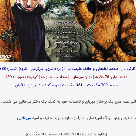
کارگردانان: محمد لطفعلی و هاتف علیمردانی | ژانر: فانتزی، سرگرمی | تاریخ انتشار: 1388
مدت زمان: 76 دقیقه | نوع: سینمایی | مخاطب: خانواده | کیفیت تصویر: 480p
حجم: 700 مگابایت + 351 مگابایت | تهیه کننده: داریوش بابائیان
یر قصه های یک پرستار مهربان و تخیلات خود به کمک یک دختر سرطانی می شتابد…
ا شفیعی جم، ارژنگ امیرفضلی، سارا روستاپور، رزیتا حفیظ و امید
میرعلایی
دانلود فیلم جدید, فیلمهای دهه هشتاد, Danlod Film Irani
(دانلود با کیفیت DVDRip HQ با حجم 700 مگابایت)