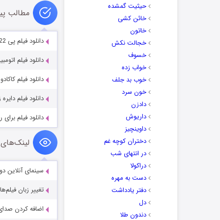
حیثیت گمشده
مطالب پی
خائن کشی
خاتون
دانلود فیلم پی 22 با کیفیت عالی
خجالت نکش
خسوف
دانلود فیلم اتومبیل ب
خواب زده
دانلود فیلم کاکادو
خوب بد جلف
خون سرد
دانلود فیلم دایره زن
دادزن
داریوش
دانلود فیلم برای رعنا
داوینچیز
دختران کوچه غم
لینک‌های 
در انتهای شب
دراکولا
سینمای آنلاین دو
دست به مهره
تغییر زبان فیلم‌ها
دفتر یادداشت
دل
اضافه کردن صدای 
دندون طلا