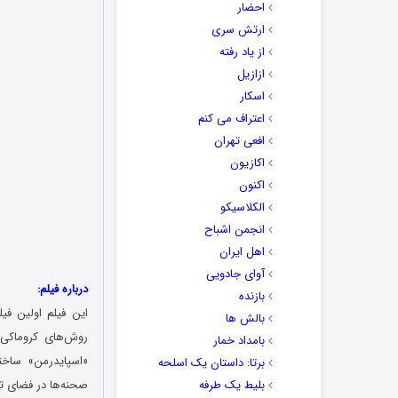
احضار
ارتش سری
از یاد رفته
ازازیل
اسکار
اعتراف می کنم
افعی تهران
اکازیون
اکنون
الکلاسیکو
انجمن اشباح
اهل ایران
آوای جادویی
درباره فیلم:
بازنده
این فیلم اولین فی
بالش ها
روش‌های کروماکی ب
بامداد خمار
برتا: داستان یک اسلحه
بلیط یک‌‌ طرفه
صحنه‌ها در فضای ت