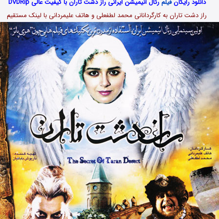
دانلود رایگان
فیلم
رئال انیمیشن ایرانی راز دشت تاران با کیفیت عالی DVDRip
راز دشت تاران به کارگردانانی محمد لطفعلی و هاتف علیمردانی با لینک مستقیم