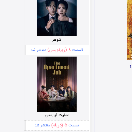
شوهر
۸ (زیرنویس)
قسمت
منتشر شد
عملیات آپارتمان
۵ (دوبله)
قسمت
منتشر شد