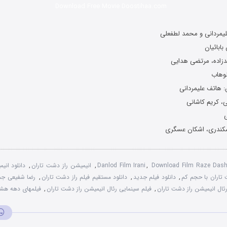
Download Free Movie Doostihaa.com
یمردانی و محمد لطفعلی
بابائیان
مدزاده، مرتضی هدایی
لوهاب
 هاتف علیمردانی
ی، کریم کاشانی
ی
اسکندری، اشکان عسگری
Download Film Raze Dash
,
Danlod Film Irani
,
انیمیشن راز دشت تاران
,
دانلود انی
 تاران با حجم کم
,
دانلود فیلم جدید
,
دانلود مستقیم فیلم راز دشت تاران
,
رضا شفیعی جم
رئال انیمیشن راز دشت تاران
,
فیلم سینمایی رئال انیمیشن راز دشت تاران
,
فیلمهای دهه هشت