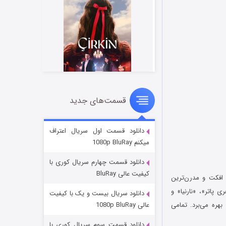
قسمت‌های جدید
سریال زشت
۲ (زیرنویس)
قسمت
منتشر شد
دانلود قسمت اول سریال اعتراف
میکنم 1080p BluRay
دانلود قسمت چهارم سریال کوری با
کیفیت عالی BluRay
 افکت و ‌مدرن‌ترین
 پاتر»، «نارنیا» و
دانلود سریال بیست و یک با کیفیت
 و تمامی کاراکترهای آن رئال است، از لوکیشن‌ها و فضاهای 3 بعدی بهره می‌برد. تمامی
عالی 1080p BluRay
دانلود قسمت سوم سریال کوری با