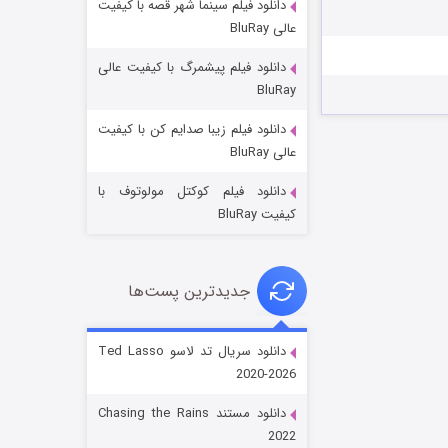
دانلود فیلم سینما شهر قصه با کیفیت
عالی BluRay
دانلود فیلم پیشمرگ با کیفیت عالی
BluRay
دانلود فیلم زیبا صدایم کن با کیفیت
جادوگری در مغولستان
عالی BluRay
۱۴ (زیرنویس)
قسمت
منتشر شد
دانلود فیلم کوکتل مولوتوف با
کیفیت BluRay
جدیدترین پست‌ها
دانلود سریال تد لاسو Ted Lasso
2020-2026
باب اسفنجی فصل ۱۷
دانلود مستند Chasing the Rains
۶ (زیرنویس)
قسمت
منتشر شد
2022