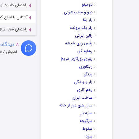
دومینو
راهنمای دانلود ا
دیو و ماه پیشونی
آشنایی با انواع ک
راز بقا
راز یک پرونده
راهنمای فعال سازی کیفیت R
رالی ایرانی
رقص روی شیشه
۸
دیدگاه 
رهایم کن
نمایش / م
روزی روزگاری مریخ
ریکاوری
رینگو
زار و زندگی
زخم کاری
ساخت ایران
سال های دور از خانه
سایه باز
سرگیجه
سقوط
سودا