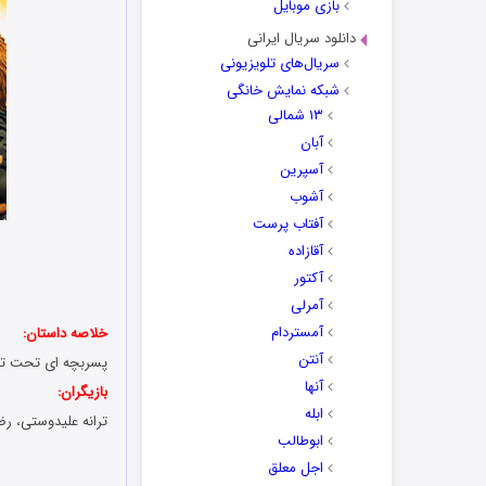
بازی موبایل
دانلود سریال ایرانی
سریال‌های تلویزیونی
شبکه نمایش خانگی
۱۳ شمالی
آبان
آسپرین
آشوب
آفتاب پرست
آقازاده
آکتور
آمرلی
آمستردام
خلاصه داستان:
آنتن
پسربچه ای تحت تأث
آنها
بازیگران:
ابله
ترانه علیدوستی، رض
ابوطالب
اجل معلق