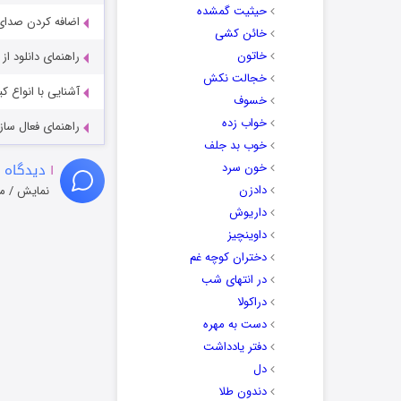
حیثیت گمشده
اضافه کردن صدای 
خائن کشی
خاتون
راهنمای دانلود ا
خجالت نکش
آشنایی با انواع ک
خسوف
خواب زده
راهنمای فعال سازی کیفیت R
خوب بد جلف
۱
دیدگاه 
خون سرد
دادزن
نمایش / م
داریوش
داوینچیز
دختران کوچه غم
در انتهای شب
دراکولا
دست به مهره
دفتر یادداشت
دل
دندون طلا