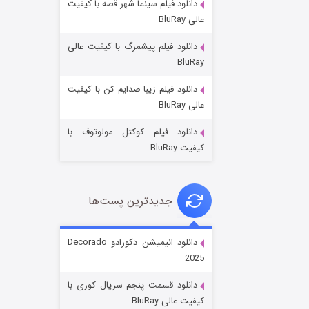
دانلود فیلم سینما شهر قصه با کیفیت
عالی BluRay
دانلود فیلم پیشمرگ با کیفیت عالی
BluRay
دانلود فیلم زیبا صدایم کن با کیفیت
جادوگری در مغولستان
عالی BluRay
۱۴ (زیرنویس)
قسمت
منتشر شد
دانلود فیلم کوکتل مولوتوف با
کیفیت BluRay
جدیدترین پست‌ها
دانلود انیمیشن دکورادو Decorado
2025
باب اسفنجی فصل ۱۷
دانلود قسمت پنجم سریال کوری با
۶ (زیرنویس)
قسمت
منتشر شد
کیفیت عالی BluRay