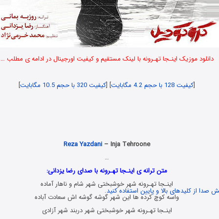
دانلود موزیک اینـجا تهـرونه با لینک مستقیم و کیفیت اورجینال در ادامه ی مطلب …
نسخه اصلی موزیک متن فیلم کروکودیل
[
کیفیت 128 با حجم 4.2 مگابایت
] [
کیفیت 320 با حجم 10.5 مگابایت
]
Danlod Music Jadid
Reza Yazdani
– Inja Tehroone
…
متن ترانه ی اینـجا تهـرونه با صدای رضا یزدانی:
اینـجا تهـرونه شهر خوشبختی شهر شام و ناهار آماده
 صدا از کلیدهای بالا و پایین استفاده کنید.
واسه کوچ کرده ها این شهر گوشه گوشه اش سعادت آباده
اینـجا تهـرونه شهر خوشبختی شهر دربند شهر آزادی