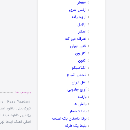
احضار
ارتش سری
از یاد رفته
ازازیل
اسکار
اعتراف می کنم
افعی تهران
اکازیون
اکنون
الکلاسیکو
انجمن اشباح
اهل ایران
آوای جادویی
برچسب ها
بازنده
ne
,
Reza Yazdani
بالش ها
کروکودیل
,
دانلود آهن
بامداد خمار
یزدانی
,
دانلود ترانه ا
برتا: داستان یک اسلحه
اصلی آهنگ اینجا تهرو
بلیط یک‌‌ طرفه