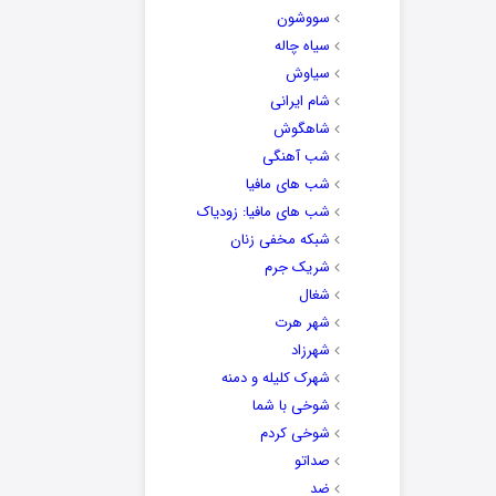
سووشون
سیاه چاله
سیاوش
شام ایرانی
شاهگوش
شب آهنگی
شب های مافیا
شب های مافیا: زودیاک
شبکه مخفی زنان
شریک جرم
شغال
شهر هرت
شهرزاد
شهرک کلیله و دمنه
شوخی با شما
شوخی کردم
صداتو
ضد