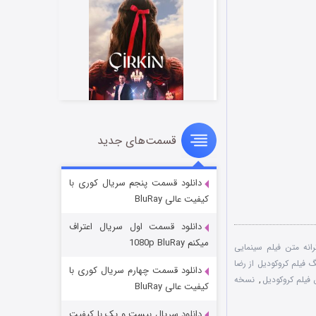
قسمت‌های جدید
سریال زشت
۲ (زیرنویس)
قسمت
منتشر شد
دانلود قسمت پنجم سریال کوری با
کیفیت عالی BluRay
دانلود قسمت اول سریال اعتراف
میکنم 1080p BluRay
رانه متن فیلم سینمایی
گ فیلم کروکودیل از رضا
دانلود قسمت چهارم سریال کوری با
فیلم کروکودیل
,
نسخه
کیفیت عالی BluRay
دانلود سریال بیست و یک با کیفیت