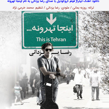
دانلود آهنگ تیتراژ فیلم کروکودیل با صدای رضا یزدانی به نام اینجا تهرونه
ترانه: روزبه بمانی / ملودی: رضا یزدانی /
تنظیم: محمد خرمی نژاد