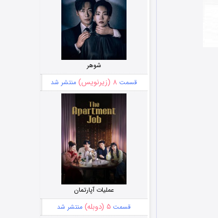
شوهر
۸ (زیرنویس)
قسمت
منتشر شد
عملیات آپارتمان
۵ (دوبله)
قسمت
منتشر شد