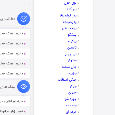
بوی خون
بی گناه
پدر گواردیولا
مطالب پی
پدرخوانده
پوست شیر
دانلود آهنگ جدید
پیشگو
پیکولو
دانلود آهنگ جدید
تاسیان
دانلود آهنگ جدید
تی ان تی
جادوگر
دانلود آهنگ چشم
جان سخت
جزیره
دانلود آهنگ جدید 
جنگل آسفالت
جوکر
لینک‌های 
جیران
چهره شو
سینمای آنلاین دو
چیدمانه
تغییر زبان فیلم‌ها
حرفه ای