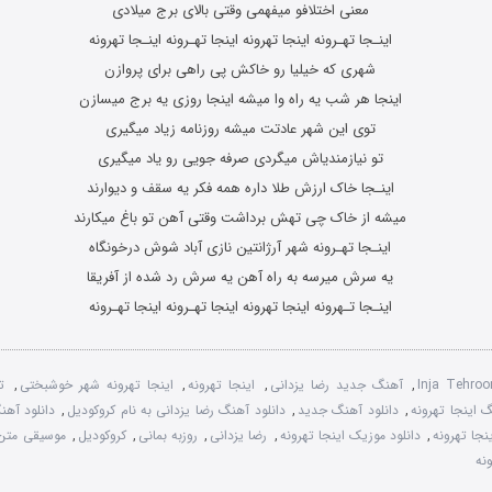
معنی اختلافو میفهمی وقتی بالای برج میلادی
اینـجا تهـرونه اینجا تهرونه اینجا تهـرونه اینـجا تهرونه
شهری که خیلیا رو خاکش پی راهی برای پروازن
اینجا هر شب یه راه وا میشه اینجا روزی یه برج میسازن
توی این شهر عادتت میشه روزنامه زیاد میگیری
تو نیازمندیاش میگردی صرفه جویی رو یاد میگیری
اینـجا خاک ارزش طلا داره همه فکر یه سقف و دیوارند
میشه از خاک چی تهش برداشت وقتی آهن تو باغ میکارند
اینـجا تهـرونه شهر آرژانتین نازی آباد شوش درخونگاه
یه سرش میرسه به راه آهن یه سرش رد شده از آفریقا
اینـجا تـهرونه اینجا تهرونه اینجا تهـرونه اینجا تهـرونه
Inja Tehroo
,
آهنگ جدید رضا یزدانی
,
اینجا تهرونه
,
اینجا تهرونه شهر خوشبختی
,
ت
گ اینجا تهرونه
,
دانلود آهنگ جدید
,
دانلود آهنگ رضا یزدانی به نام کروکودیل
,
دانلود آهن
ینجا تهرونه
,
دانلود موزیک اینجا تهرونه
,
رضا یزدانی
,
روزبه بمانی
,
کروکودیل
,
موسیقی متن 
نه