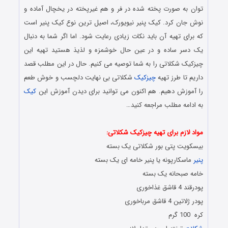
توان به صورت پخته شده در فر و هم غیرپخته در یخچال آماده و
نوش جان کرد. کیک پنیر نیویورک، اصیل ‌ترین نوع کیک پنیر است
که برای تهیه آن باید نکات زیادی رعایت شود. اما اگر شما به دنبال
یک دسر ساده و در عین حال خوشمزه و لذیذ هستید تهیه این
چیزکیک شکلاتی را به شما توصیه می کنیم. حال در این مطلب قصد
داریم تا طرز تهیه
چیزکیک
شکلاتی بی نهایت دلچسب و خوش طعم
را آموزش دهیم. هم اکنون می توانید برای دیدن آموزش این
کیک
به ادامه مطلب مراجعه کنید…
روش تهیه و آماده سازی چیزکیک
مواد لازم برای تهیه چیزکیک شکلاتی:
بیسکویت پتی بور شکلاتی یک‌ بسته
پنیر
ماسکارپونه یا پنیر خامه ای یک ‌بسته
خامه صبحانه یک ‌بسته
پودرقند 4 قاشق غذاخوری
پودر ژلاتین 4 قاشق مرباخوری
کره 100 گرم