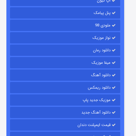
آپ تیون
۶ (زیرنویس)
قسمت
منتشر شد
پنل پیامک
ملودی 98
نواز موزیک
دانلود رمان
میفا موزیک
رویایی برای تو
دانلود آهنگ
۱۵ (دوبله)
قسمت
منتشر شد
دانلود ریمکس
موزیک جدید پاپ
دانلود آهنگ جدید
قیمت ایمپلنت دندان