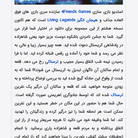
استدیو بازی سازی
4Friends Games
سازنده سری بازی های فوق
العاده جذاب و
هیجان انگیز
Living Legends
است که هم اکنون
نسخه هشتم از این مجموعه برای دانلود در اختیار شما قرار می
گیرد. شما به جشن نامزدی باشکوه دوست عزیز خود یعنی شاهزاده
در پادشاهی کریستال دعوت شده اید. همه چیز بسیار زیبا و عالی به
نظر می رسد و شما خود را آماده ی رقص شبانه کرده اید. اما با فرا
رسیدن نیمه شب اتفاق بسیار عجیب و
ترسناک
ی رخ می دهد. قلعه
و تمام ساکنان آن ناگهان تبدیل به کریستال می شوند!!! شما که به
شدت از وقوع این حادثه گیج شده اید به بررسی اوضاع پرداخته و به
زودی متوجه خواهید شد که قلعه و ساکنان آن درگیر یک نفرین
ترسناک
شده اند که توسط جادوگری اهریمنی صورت گرفته است.
حال شما هم با حضور در این مکان در خطر هستید و این نفرین
ممکن است هر لحظه شما را نیز درگیر کرده و زندگیتان را تهدید
کند. اما شما وظیفه خود می دانید تا هرچه سریعتر پرده از راز این
اتفاق برداشته و به مردم قلعه و شاهزاده یاری برسانید. با انجام
تحقیقات بیشتر کفشی بلورین را پیدا خواهید کرد که راز تمام این