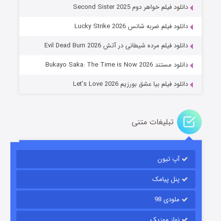
دانلود فیلم خواهر دوم Second Sister 2025
جادوگری در مغولستان
دانلود فیلم ضربه شانس Lucky Strike 2026
۱۴ (زیرنویس)
قسمت
منتشر شد
دانلود فیلم مرده شیطانی در آتش Evil Dead Burn 2026
دانلود مستند Bukayo Saka: The Time is Now 2026
دانلود فیلم بیا عشق بورزیم Let’s Love 2026
تبلیغات متنی
باب اسفنجی فصل ۱۷
آپ تیون
۶ (زیرنویس)
قسمت
منتشر شد
پنل پیامک
ملودی 98
نواز موزیک