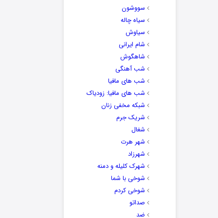
سووشون
سیاه چاله
سیاوش
شام ایرانی
شاهگوش
شب آهنگی
شب های مافیا
شب های مافیا: زودیاک
شبکه مخفی زنان
شریک جرم
شغال
شهر هرت
شهرزاد
شهرک کلیله و دمنه
شوخی با شما
شوخی کردم
صداتو
ضد