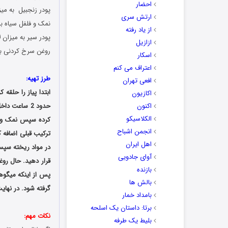
احضار
پودر زنجبیل به میز
ارتش سری
نمک و فلفل سیاه به
از یاد رفته
پودر سیر به میزان ل
ازازیل
روغن سرخ کردنی به
اسکار
اعتراف می کنم
طرز تهیه:
افعی تهران
ابتدا پیاز را حلقه 
اکازیون
اکنون
حدود 2 ساعت
الکلاسیکو
کرده سپس نمک و پو
انجمن اشباح
ترکیب قبلی اضافه ک
اهل ایران
آوای جادویی
قرار دهید. حال رو
بازنده
پس از اینکه میگوها
بالش ها
گرفته شود. در نها
بامداد خمار
برتا: داستان یک اسلحه
نکات مهم:
بلیط یک‌‌ طرفه