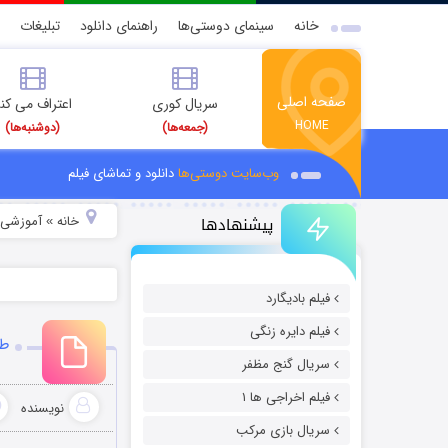
خانه
سینمای دوستی‌ها
راهنمای دانلود
تبلیغات
صفحه اصلی
سریال کوری
اعتراف می کن
HOME
(جمعه‌ها)
(دوشنبه‌ها)
وب‌سایت دوستی‌ها
دانلود و تماشای فیلم
پیشنهادها
خانه
آموزشی
»
»
فیلم بادیگارد
فیلم دایره زنگی
طر
سریال گنج مظفر
فیلم اخراجی ها ۱
نویسنده
سریال بازی مرکب