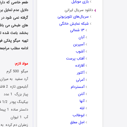
بازی موبایل
طعم خاصی که دارند 
دانلود سریال ایرانی
دلایل عدم تمایل بر
سریال‌های تلویزیونی
گرفته نمی شود در ن
شبکه نمایش خانگی
های طبخی می باشد ک
۱۳ شمالی
بخشد باعث شده تا 
آبان
تهیه میگو پفکی فو
آسپرین
ادامه مطلب مراجعه
آشوب
آفتاب پرست
مواد لازم:
آقازاده
میگو 500 گرم
آکتور
آرد سفید به میزان 
آمرلی
آبلیموی تازه 2 قاشق غذاخوری
آمستردام
آنتن
پیاز بزرگ 1 عدد
آنها
بیکینگ پودر 1/2 قاشق چای خوری
ابله
دلستر ساده 1 پیمانه
ابوطالب
آب 1 لیوان
اجل معلق
زعفران دم کرده به 