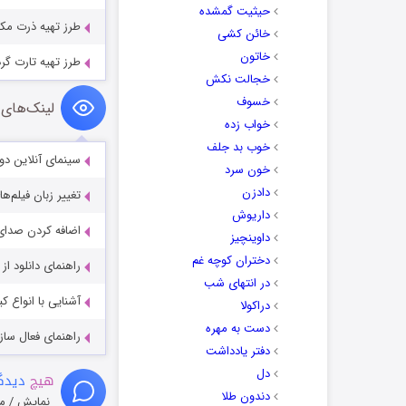
حیثیت گمشده
طرز تهیه ذرت مک
خائن کشی
خاتون
طرز تهیه تارت گر
خجالت نکش
خسوف
لینک‌های 
خواب زده
خوب بد جلف
سینمای آنلاین دو
خون سرد
دادزن
تغییر زبان فیلم‌ها
داریوش
اضافه کردن صدای 
داوینچیز
دختران کوچه غم
راهنمای دانلود ا
در انتهای شب
آشنایی با انواع ک
دراکولا
دست به مهره
راهنمای فعال سازی کیفیت R
دفتر یادداشت
دل
هیچ
دیدگا
دندون طلا
نمایش / م