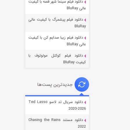
دانلود فیلم سینما شهر قصه با کیفیت
عالی BluRay
دانلود فیلم پیشمرگ با کیفیت عالی
BluRay
دانلود فیلم زیبا صدایم کن با کیفیت
جادوگری در مغولستان
عالی BluRay
۱۴ (زیرنویس)
قسمت
منتشر شد
دانلود فیلم کوکتل مولوتوف با
کیفیت BluRay
جدیدترین پست‌ها
دانلود سریال تد لاسو Ted Lasso
2020-2026
باب اسفنجی فصل ۱۷
دانلود مستند Chasing the Rains
۶ (زیرنویس)
قسمت
منتشر شد
2022