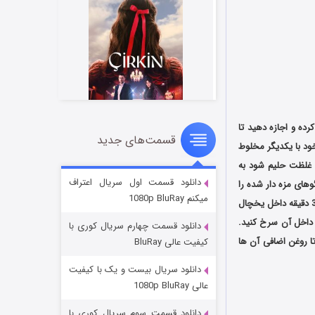
رده و اجازه دهید تا
قسمت‌های جدید
سریال زشت
خود با یکدیگر مخلوط
۲ (زیرنویس)
قسمت
منتشر شد
د غلظت حلیم شود به
دانلود قسمت اول سریال اعتراف
وهای مزه دار شده را
میکنم 1080p BluRay
در مواد ریخته سپس حلقه های پیاز را از هم جدا کرده و آن ها را هم به مواد اضافه کنید سپس به مدت 30 دقیقه داخل یخچال
 داخل آن سرخ کنید.
دانلود قسمت چهارم سریال کوری با
تا روغن اضافی آن ها
کیفیت عالی BluRay
دانلود سریال بیست و یک با کیفیت
عالی 1080p BluRay
دانلود قسمت سوم سریال کوری با