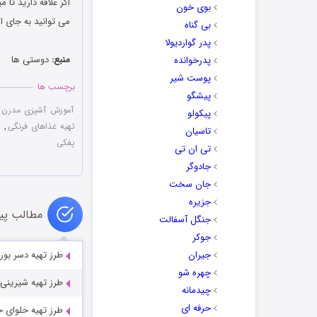
اگر علاقه دارید تا 
بوی خون
می توانید به جای اس
بی گناه
پدر گواردیولا
منبع:
دوستی ها
پدرخوانده
پوست شیر
برچسب ها
پیشگو
آموزش آشپزی مدرن
,
پیکولو
تهیه غذاهای فرنگی
,
تاسیان
پفکی
تی ان تی
جادوگر
جان سخت
جزیره
مطالب پی
جنگل آسفالت
جوکر
جیران
طرز تهیه دسر بو
چهره شو
طرز تهیه شیرینی 
چیدمانه
حرفه ای
طرز تهیه حلوای خ