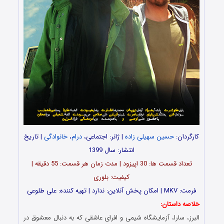
کارگردان:
حسین سهیلی زاده
| ژانر: اجتماعی،
درام
،
خانوادگی
| تاریخ
انتشار: سال 1399
تعداد قسمت ها: 30 اپیزود | مدت زمان هر قسمت: 55 دقیقه |
کیفیت: بلوری
فرمت: MKV | امکان پخش آنلاین: ندارد | تهیه کننده: علی طلوعی
خلاصه داستان:
البرز، سارا، آزمایشگاه شیمی و افرای عاشقی که به دنبال معشوق در