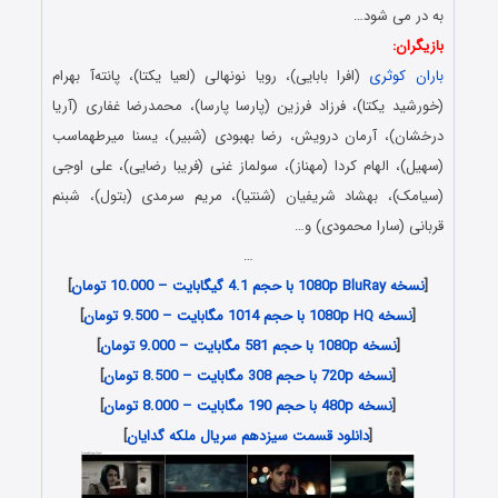
به در می شود…
بازیگران:
باران کوثری
(افرا بابایی)، رویا نونهالی (لعیا یکتا)، پانته‌آ بهرام
(خورشید یکتا)، فرزاد فرزین (پارسا پارسا)، محمدرضا غفاری (آریا
درخشان)، آرمان درویش، رضا بهبودی (شبیر)، یسنا میرطهماسب
(سهیل)، الهام کردا (مهناز)، سولماز غنی (فریبا رضایی)، علی اوجی
(سیامک)، بهشاد شریفیان (شنتیا)، مریم سرمدی (بتول)، شبنم
قربانی (سارا محمودی) و…
…
[
نسخه 1080p BluRay با حجم 4.1 گیگابایت – 10.000 تومان
]
[
نسخه 1080p HQ با حجم 1014 مگابایت – 9.500 تومان
]
[
نسخه 1080p با حجم 581 مگابایت – 9.000 تومان
]
[
نسخه 720p با حجم 308 مگابایت – 8.500 تومان
]
[
نسخه 480p با حجم 190 مگابایت – 8.000 تومان
]
[
دانلود قسمت سیزدهم سریال ملکه گدایان
]