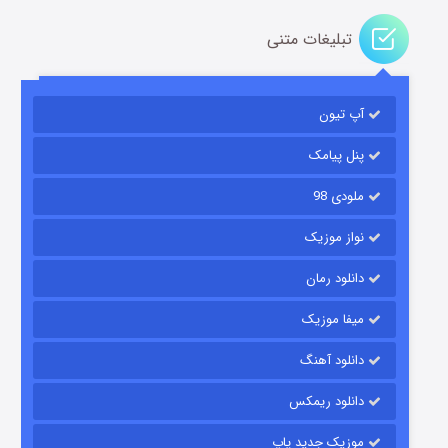
تبلیغات متنی
آپ تیون
باب اسفنجی فصل ۱۷
6 (زیرنویس)
قسمت
منتشر شد
پنل پیامک
ملودی 98
نواز موزیک
دانلود رمان
میفا موزیک
دانلود آهنگ
رویایی برای تو
دانلود ریمکس
15 (دوبله)
قسمت
منتشر شد
موزیک جدید پاپ