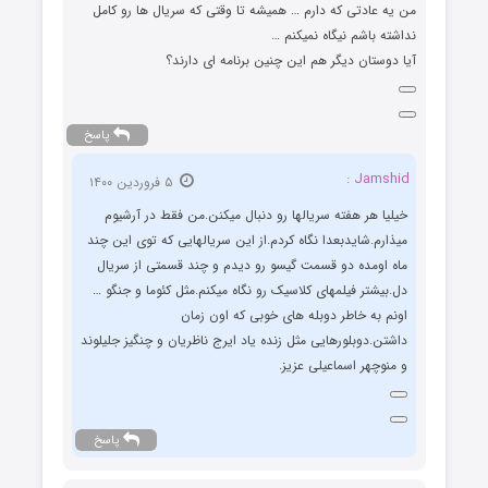
من یه عادتی که دارم … همیشه تا وقتی که سریال ها رو کامل
نداشته باشم نیگاه نمیکنم …
آیا دوستان دیگر هم این چنین برنامه ای دارند؟
پاسخ
Jamshid :
۵ فروردین ۱۴۰۰
خیلیا هر هفته سریالها رو دنبال میکنن.من فقط در آرشیوم
میذارم.شایدبعدا نگاه کردم.از این سریالهایی که توی این چند
ماه اومده دو قسمت گیسو رو دیدم و چند قسمتی از سریال
دل.بیشتر فیلمهای کلاسیک رو نگاه میکنم.مثل کئوما و جنگو …
اونم به خاطر دوبله های خوبی که اون زمان
داشتن.دوبلورهایی مثل زنده یاد ایرج ناظریان و چنگیز جلیلوند
و منوچهر اسماعیلی عزیز.
پاسخ