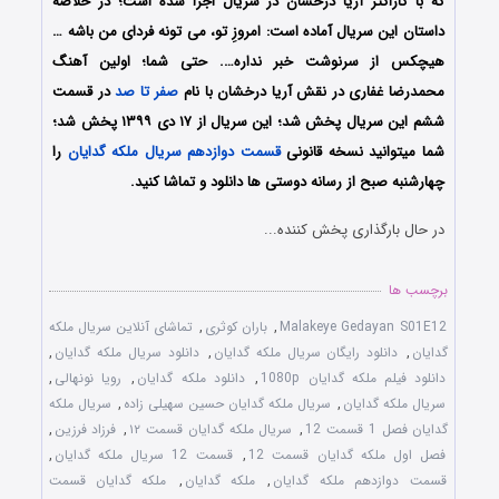
که با کاراکتر آریا درخشان در سریال اجرا شده است؛ در خلاصه
داستان این سریال آماده است: امروزِ تو، می تونه فردای من باشه …
هیچکس از سرنوشت خبر نداره…. حتی شما؛ اولین آهنگ
محمدرضا غفاری در نقش آریا درخشان با نام
صفر تا صد
در قسمت
ششم این سریال پخش شد؛ این سریال از ۱۷ دی ۱۳۹۹ پخش شد؛
شما میتوانید نسخه قانونی
قسمت دوازدهم سریال ملکه گدایان
را
چهارشنبه صبح از رسانه دوستی ها دانلود و تماشا کنید.
در حال بارگذاری پخش کننده...
برچسب ها
Malakeye Gedayan S01E12
,
باران کوثری
,
تماشای آنلاین سریال ملکه
گدایان
,
دانلود رایگان سریال ملکه گدایان
,
دانلود سریال ملکه گدایان
,
دانلود فیلم ملکه گدایان 1080p
,
دانلود ملکه گدایان
,
رویا نونهالی
,
سریال ملکه گدایان
,
سریال ملکه گدایان حسین سهیلی زاده
,
سریال ملکه
گدایان فصل 1 قسمت 12
,
سریال ملکه گدایان قسمت ۱۲
,
فرزاد فرزین
,
فصل اول ملکه گدایان قسمت 12
,
قسمت 12 سریال ملکه گدایان
,
قسمت دوازدهم ملکه گدایان
,
ملکه گدایان
,
ملکه گدایان قسمت