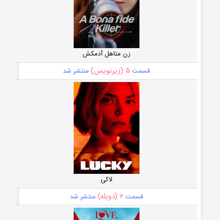
زن متاهل آدمکش
۵ (زیرنویس)
قسمت
منتشر شد
لاکی
۲ (دوبله)
قسمت
منتشر شد