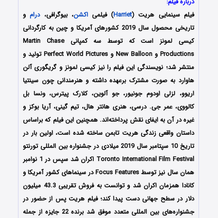
درباره فیلم:
فیلم سینمایی هریت (
Harriet
) فیلمی
اکشن
، بیوگرافی،
درام
و
تاریخی محصول سال 2019 کشورهای آمریکا و چین به کارگردانی
کیسی لمونز است که توسط سه کمپانی Martin Chase
Productions و New Balloon و Perfect World Pictures تولید و
منتشر شد؛ نویسندگی این فیلم را نیز کیسی لمونز و گریگوری آلن
هاوارد به صورت مشترک برعهده داشته و هنرمندانی چون سینتیا
اریوو، لزلی اودوم جونیور، جو آلوین، کلارک پیترس، ونسا بل
کالووی، عمر جی. درسی، هنری هانتر هال، تیم گینی، آریا بوکز و
غیره در آن به ایفای نقش پرداخته‌اند. همچنین این فیلم که براساس
داستان واقعی زندگی هریت تابمن ساخته شده است، اولین بار در
تاریخ 10 سپتامبر سال 2019 میلادی در جشنواره بین المللی تورنتو
Toronto International Film Festival اکران شد سپس در 1 نوامبر
همان سال نیز توسط Focus Features در سینماهای کشور آمریکا و
کانادا همزمان اکران شد و توانست به فروش تقریبی 43.3 میلیون
دلار در سطح جهانی دست پیدا کند؛ فیلم هریت پس از حضور در
جشنواره‌‌های بین المللی متعدد موفق شد برنده 22 جایزه از جمله