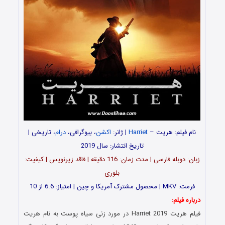
نام فیلم: هریت –
Harriet
| ژانر:
اکشن
، بیوگرافی،
درام
، تاریخی |
تاریخ انتشار: سال 2019
زبان: دوبله فارسی | مدت زمان: 116 دقیقه | فاقد زیرنویس | کیفیت:
بلوری
فرمت: MKV | محصول مشترک آمریکا و چین | امتیاز: 6.6 از 10
درباره فیلم:
فیلم هریت Harriet 2019 در مورد زنی سیاه پوست به نام هریت