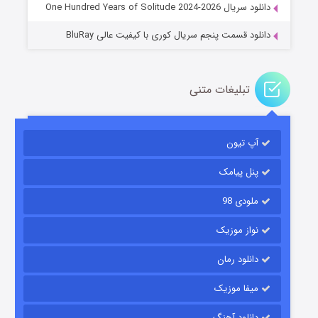
دانلود سریال One Hundred Years of Solitude 2024-2026
دانلود قسمت پنجم سریال کوری با کیفیت عالی BluRay
تبلیغات متنی
مردگان متحرک: شهر مرده ۳
آپ تیون
۲ (زیرنویس)
قسمت
منتشر شد
پنل پیامک
ملودی 98
نواز موزیک
دانلود رمان
میفا موزیک
شکست استوارت در نجات جهان
دانلود آهنگ