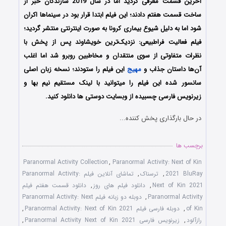
آخرین قسمت معرفی گردید اما در سال 2019 سازندگان خبر از
ساخت قسمت هفتم دادند؛ این فیلم ابتدا قرار بود در سینماها اکران
شود اما به دلیل شیوع بیماری کرونا به صورت اینترنتی منتشر گردید؛
فیلم فعالیت فراطبیعی: نزدیک‌‌ترین خویشاوند پس از پخش با
نظرات متفاوتی از سوی منتقدان و مخاطبین روبرو شد اما اغلب
آن‌ها داستان جذاب و
مهیج
این فیلم را ستودند؛ نسخه زبان اصلی
سانسور شده این فیلم را میتوانید با لینک مستقیم نیم بها و
زیرنویس فارسی چسبیده از وبسایت دوستی ها دانلود کنید.
در حال بارگذاری پخش کننده...
برچسب ها
Paranormal Activity Collection
,
Paranormal Activity: Next of Kin
2021 BluRay
,
ترسناک
,
تماشای آنلاین فیلم Paranormal Activity:
Next of Kin 2021
,
دانلود فیلم های روز
,
دانلود قسمت هفتم فیلم
Paranormal Activity
,
دوبله دو زبانه فیلم Paranormal Activity: Next
of Kin
,
دوبله فارسی فیلم Paranormal Activity: Next of Kin 2021
,
رازآلود
,
زیرنویس فارسی Paranormal Activity Next of Kin 2021
,