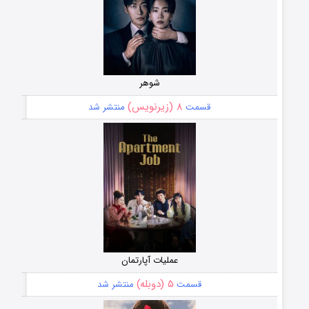
شوهر
۸ (زیرنویس)
قسمت
منتشر شد
عملیات آپارتمان
۵ (دوبله)
قسمت
منتشر شد