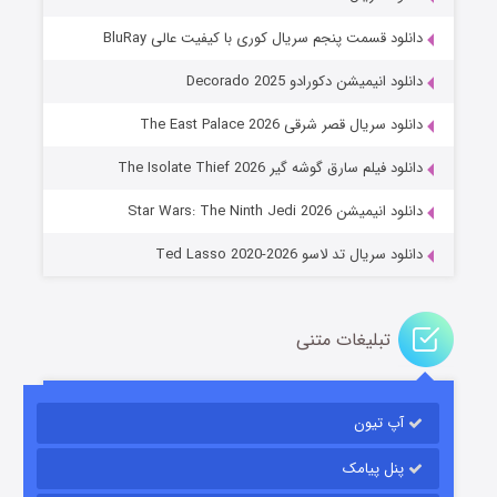
دانلود قسمت پنجم سریال کوری با کیفیت عالی BluRay
دانلود انیمیشن دکورادو Decorado 2025
دانلود سریال قصر شرقی The East Palace 2026
جادوگری در مغولستان
دانلود فیلم سارق گوشه گیر The Isolate Thief 2026
۱۴ (زیرنویس)
قسمت
منتشر شد
دانلود انیمیشن Star Wars: The Ninth Jedi 2026
دانلود سریال تد لاسو Ted Lasso 2020-2026
تبلیغات متنی
آپ تیون
باب اسفنجی فصل ۱۷
۶ (زیرنویس)
قسمت
منتشر شد
پنل پیامک