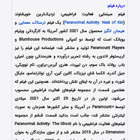
درباره فیلم:
فیلم سینمایی
فعالیت فراطبیعی: نزدیک‌‌ترین خویشاوند
(
Paranormal Activity: Next of Kin
) یک فیلم
ترسناک
،
معمایی
و
هیجان انگیز
محصول سال 2021 کشور آمریکا به کارگردانی ویلیام
یوبانک است که توسط دو کمپانی Blumhouse Productions و
Paramount Players تولید و منتشر شد؛ فیلمنامه این فیلم را نیز
کریستوفر لاندون به رشته تحریر درآورده و هنرمندانی چون امیلی
بادر، رولاند باک سوم، دن لیپرت، هنری آیرس-براون، تام نوویکی،
جیل آندره، الکسا شای نیزیاک، کالین کین، آری نوتارتماسو، مایکل
شورت و غیره در آن به ایفای نقش پرداخته‌اند. همچنین این فیلم که
هفتمین قسمت از مجموعه فیلم‌های فعالیت فراطبیعی محسوب
می‌شود، اولین بار در تاریخ 29 اکتبر سال 2021 میلادی
توسطParamount+
i
در آمریکا و سایر کشورها همزمان به صورت
اینترنتی منتشر شد؛ جالب است بدانید قسمت ششم از مجموعه
فیلم‌های فعالیت فراطبیعی با نام Paranormal Activity: The Ghost
Dimension در سال 2015 منتشر شد و از سوی سازندگان به عنوان