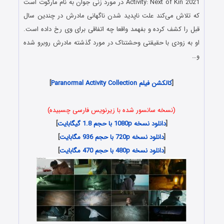
Activity: Next of Kin 2021 در مورد زنی جوان به نام مارگوت است
که تلاش می‌کند علت ناپدید شدن ناگهانی مادرش در چندین سال
قبل را کشف کرده و بفهمد واقعا چه اتفاقی برای وی رخ داده است.
او به زودی با حقیقتی وحشتناک در مورد گذشته مادرش روبرو شده
و…
[
کالکشن فیلم Paranormal Activity Collection
]
(نسخه سانسور شده با زیرنویس فارسی چسبیده)
[
دانلود نسخه 1080p با حجم 1.8 گیگابایت
]
[
دانلود نسخه 720p با حجم 936 مگابایت
]
[
دانلود نسخه 480p با حجم 470 مگابایت
]