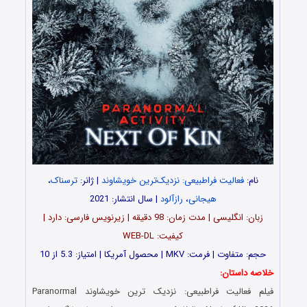
نام:
فعالیت فراطبیعی: نزدیک‌‌ترین خویشاوند
| ژانر:
ترسناک
،
هیجانی
،
رازآلود
| سال انتشار: 2021
زبان: انگلیسی | مدت زمان: 98 دقیقه | زیرنویس فارسی: دارد |
کیفیت: WEB-DL
حجم: متفاوت | فرمت: MKV | محصول آمریکا | امتیاز: 5.3 از 10
خلاصه داستان:
فیلم
فعالیت فراطبیعی: نزدیک‌‌ ترین خویشاوند
Paranormal