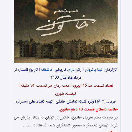
کارگردان:
تینا پاکروان
| ژانر:
درام
، تاریخی،
عاشقانه
| تاریخ انتشار: از
مرداد ماه سال 1400
تعداد قسمت ها: 16 اپیزود | مدت زمان هر قسمت: 54 دقیقه |
کیفیت: بلوری
فرمت: MP4 | ویژه شبکه نمایش خانگی | تهیه کننده: علی اسدزاده
خلاصه داستان قسمت 10 دهم خاتون:
در قسمت دهم سریال خاتون، خاتون در تهران به دنبال پدرش می
گردد. تهرانی که دیگر با حضور اشغالگران شبیه گذشته نیست…