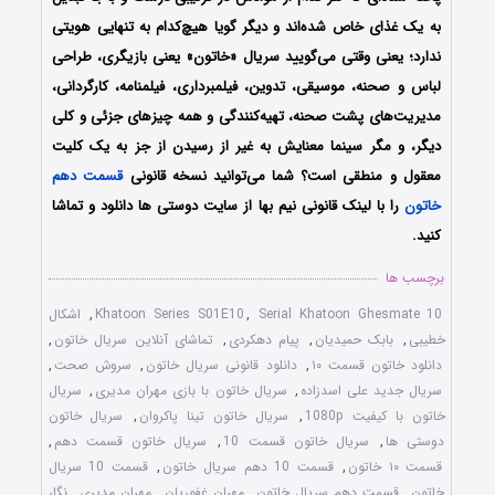
به یک غذای خاص شده‌اند و دیگر گویا هیچ‌کدام به تنهایی هویتی
ندارد؛ یعنی وقتی می‌گویید سریال «خاتون» یعنی بازیگری، طراحی
لباس و صحنه، موسیقی، تدوین، فیلمبرداری، فیلمنامه، کارگردانی،
مدیریت‌های پشت صحنه، تهیه‌کنندگی و همه چیزهای جزئی و کلی
دیگر، و مگر سینما معنایش به غیر از رسیدن از جز به یک کلیت
معقول و منطقی است؟ شما می‌توانید نسخه قانونی
قسمت دهم
خاتون
را با لینک قانونی نیم بها از سایت دوستی ها دانلود و تماشا
کنید.
برچسب ها
Serial Khatoon Ghesmate 10
,
Khatoon Series S01E10
,
اشکال
خطیبی
,
بابک حمیدیان
,
پیام دهکردی
,
تماشای آنلاین سریال خاتون
,
دانلود خاتون قسمت ۱۰
,
دانلود قانونی سریال خاتون
,
سروش صحت
,
سریال جدید علی اسدزاده
,
سریال خاتون با بازی مهران مدیری
,
سریال
خاتون با کیفیت 1080p
,
سریال خاتون تینا پاکروان
,
سریال خاتون
دوستی ها
,
سریال خاتون قسمت 10
,
سریال خاتون قسمت دهم
,
قسمت ۱۰ خاتون
,
قسمت 10 دهم سریال خاتون
,
قسمت 10 سریال
خاتون
,
قسمت دهم سریال خاتون
,
مهران غفوریان
,
مهران مدیری
,
نگار