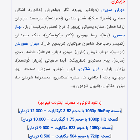
بازیگران:
مهران مدیری
(جهانگیر روزبه)، نگار جواهریان (خاتون)، اشکان
خطیبی (شیرزاد ملک)، شبنم مقدمی (فخرالنسا)، میرسعید مولویان
(رضا فخار)، ستاره پسیانی (پروین)، فرخ نعمتی (سرتیپ آریا)،
بهناز
جعفری
(رعنا)، رضا بهبودی (دکتر بوکوفسکی)، بابک حمیدیان
(کمیسر رجب‌اف)، شاهرخ فروتنیان (فریدون خان)،
مهران غفوریان
(موسیو)، مهتاب ثروتی (ماری)، مهدی قربانی (فرهاد)، عاطفه رضوی
(قدرت)، پیام دهکردی (نظربیگ)، آیدا ماهیانی (باربارا کُوالسکا)،
پژمان بازغی،
غزل شاکری
، قربان نجفی، سروش صحت،
رویا
نونهالی، پانته آ پناهی ها، ستاره اسکندری، محمدرضا شریفی نیا،
بیژن امکانیان، بانیپال شومون و…
(دانلود قانونی با مصرف اینترنت نیم بها)
[
نسخه 1080p BluRay با حجم 3.52 گیگابایت – 12.000 تومان
]
[
نسخه 1080p HQ با حجم 1.75 گیگابایت – 10.000 تومان
]
[
نسخه 1080p با حجم 823 مگابایت – 9.500 تومان
]
[
نسخه 720p با حجم 504 مگابایت – 8.500 تومان
]