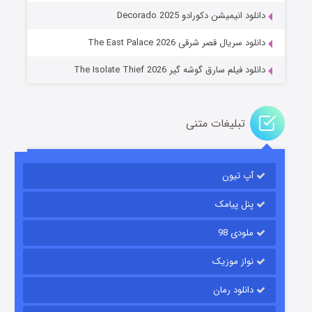
دانلود انیمیشن دکورادو Decorado 2025
۲ (زیرنویس)
قسمت
منتشر شد
دانلود سریال قصر شرقی The East Palace 2026
دانلود فیلم سارق گوشه گیر The Isolate Thief 2026
تبلیغات متنی
آپ تیون
مردگان متحرک: شهر مرده ۳
۲ (زیرنویس)
قسمت
منتشر شد
پنل پیامک
ملودی 98
نواز موزیک
دانلود رمان