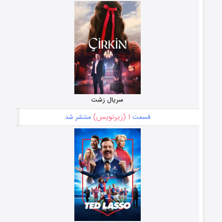
سریال زشت
۱ (زیرنویس)
قسمت
منتشر شد