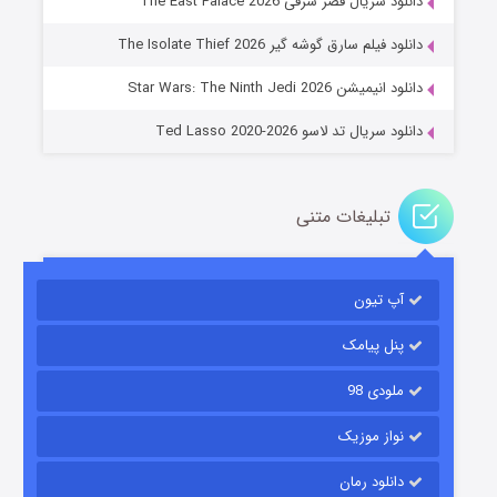
دانلود سریال قصر شرقی The East Palace 2026
خاندان اژدها فصل ۳
دانلود فیلم سارق گوشه گیر The Isolate Thief 2026
۶ (زیرنویس)
قسمت
منتشر شد
دانلود انیمیشن Star Wars: The Ninth Jedi 2026
دانلود سریال تد لاسو Ted Lasso 2020-2026
تبلیغات متنی
آپ تیون
جادوگری در مغولستان
۱۴ (زیرنویس)
قسمت
منتشر شد
پنل پیامک
ملودی 98
نواز موزیک
دانلود رمان