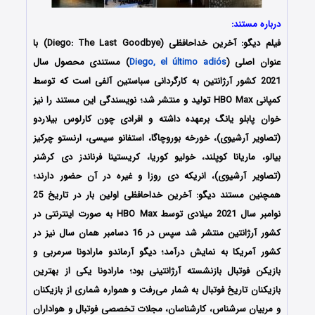
درباره مستند:
فیلم دیگو: آخرین خداحافظی (Diego: The Last Goodbye) با
عنوان اصلی (
Diego, el último adiós
) مستندی محصول سال
2021 کشور آرژانتین به کارگردانی سباستین آلفی است که توسط
کمپانی HBO Max تولید و منتشر شد؛ نویسندگی این مستند را نیز
خوان پابلو یانگ برعهده داشته‌ و افرادی چون کارلوس بیلاردو
(تصاویر آرشیوی)، خورخه بوروچاگا، استفانو سیسی، ارنستو چرکیز
بیالو، ماریانا کوپلند، خولیو کوریا، کریستینا فرناندز دی کرشنر
(تصاویر آرشیوی)، انریکه دی روزا و غیره در آن حضور دارند؛
همچنین مستند دیگو: آخرین خداحافظی اولین بار در تاریخ 25
نوامبر سال 2021 میلادی توسط HBO Max به صورت اینترنتی در
کشور آرژانتین منتشر شد سپس در 16 دسامبر همان سال نیز در
کشور آمریکا به نمایش درآمد؛ دیگو آرماندو مارادونا سرمربی و
بازیکن فوتبال بازنشسته آرژانتینی بود؛ مارادونا یکی از بهترین
بازیکنان تاریخ فوتبال به‌ شمار می‌رفت و همواره شماری از بازیکنان
و مربیان سرشناس، کارشناسان، مجلات تخصصی فوتبال و هواداران