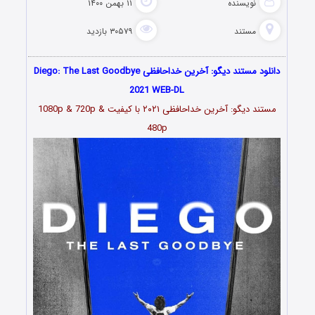
نویسنده
۱۱ بهمن ۱۴۰۰
مستند
۳۰۵۷۹ بازدید
دانلود مستند دیگو: آخرین خداحافظی Diego: The Last Goodbye
2021 WEB-DL
مستند
دیگو: آخرین خداحافظی ۲۰۲۱
با کیفیت 1080p & 720p &
480p