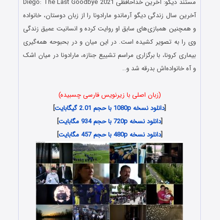
مستند دیگو: آخرین خداحافظی Diego: The Last Goodbye 2021
آخرین سال زندگی دیگو آرماندو مارادونا را از زبان دوستان، خانواده
و همچنین همبازی‌های سابق او روایت کرده و انسانیت عمیق زندگی
وی را به تصویر کشیده است. در این میان و در بحبوحه همه‌گیری
بیماری کرونا، با برگزاری مراسم تشییع جنازه، مارادونا در میان اشک
و آه خانواده‌اش بدرقه شد و..
(زبان اصلی با زیرنویس فارسی چسبیده)
[
دانلود نسخه 1080p با حجم 2.01 گیگابایت
]
[
دانلود نسخه 720p با حجم 934 مگابایت
]
[
دانلود نسخه 480p با حجم 457 مگابایت
]