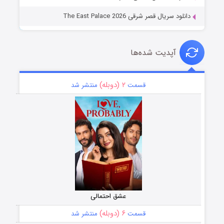
دانلود سریال قصر شرقی The East Palace 2026
آپدیت شده‌ها
۲ (دوبله)
قسمت
منتشر شد
عشق احتمالی
۶ (دوبله)
قسمت
منتشر شد