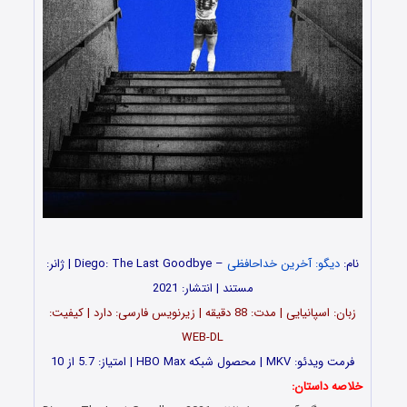
نام:
دیگو: آخرین خداحافظی
– Diego: The Last Goodbye | ژانر:
مستند | انتشار: 2021
زبان: اسپانیایی | مدت‌: 88 دقیقه | زیرنویس فارسی: دارد | کیفیت:
WEB-DL
فرمت ویدئو: MKV | محصول شبکه HBO Max | امتیاز: 5.7 از 10
خلاصه داستان: