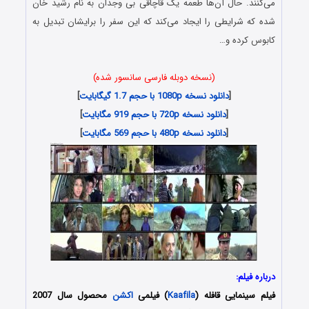
می‌کنند. حال آن‌ها طعمه یک قاچاقی بی وجدان به نام رشید خان
شده که شرایطی را ایجاد می‌کند که این سفر را برایشان تبدیل به
کابوس کرده و…
(نسخه دوبله فارسی سانسور شده)
[
دانلود نسخه 1080p با حجم 1.7 گیگابایت
]
[
دانلود نسخه 720p با حجم 919 مگابایت
]
[
دانلود نسخه 480p با حجم 569 مگابایت
]
درباره فیلم:
فیلم سینمایی قافله (
Kaafila
) فیلمی
اکشن
محصول سال 2007