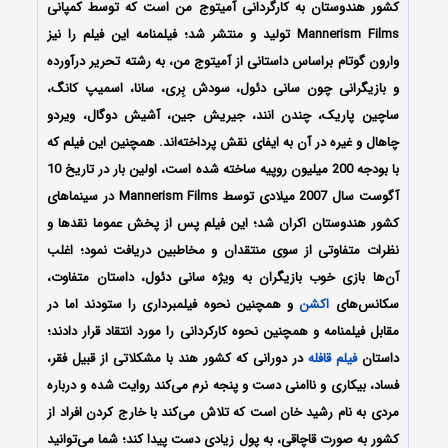
کشور هندوستان به کارگردانی آمیتوج من است که توسط کمپانی
Mannerism Films تولید و منتشر شد؛ فیلمنامه این فیلم را نیز
وارون گوتام
براساس داستانی از آمیتوج من، به رشته تحریر درآورده
و بازیگرانی چون سانی دئول، سودش بِری، سانا، اسمیپ کانگ،
ساچین پاریک، چندن انند، جیریش جین، آشیش دوگال، ویردو
چاهال و غیره در آن به ایفای نقش پرداخته‌اند. همچنین این فیلم که
با بودجه 200 میلیون روپیه ساخته شده است، اولین بار در تاریخ 10
آگوست سال 2007 میلادی توسط Mannerism Films در سینماهای
کشور هندوستان اکران شد؛ این فیلم پس از پخش عموما نقدها و
نظرات متفاوتی از سوی منتقدان و مخاطبین دریافت نمود؛ اغلب
آن‌ها بازی خوب بازیگران به ویژه سانی دئول، داستان متفاوت،
سکانس‌های
اکشن
و همچنین نحوه فیلمبرداری را ستودند اما در
مقابل فیلمنامه و همچنین نحوه کارکردانی را مورد انتقاد قرار دادند؛
داستان
فیلم قافله
در دورانی که کشور هند با مشکلاتی از قبیل فقر،
فساد، بیکاری و ناامنی دست و پنجه نرم می‌کند روایت شده و درباره
مردی به نام رشید خان است که تلاش می‌کند با خارج کردن افراد از
کشور به صورت قاچاقی، به پول زیادی دست پیدا کند؛ شما می‌توانید