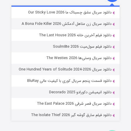
شوهر
دانلود سریال عشق چسبناک ما Our Sticky Love 2026
۸ (زیرنویس)
قسمت
منتشر شد
دانلود سریال زن متاهل آدمکش A Bona Fide Killer 2026
دانلود فیلم آخرین خانه The Last House 2026
دانلود فیلم سول‌میت Soulm8te 2026
دانلود سریال وستی‌ها The Westies 2026
دانلود سریال One Hundred Years of Solitude 2024-2026
دانلود قسمت پنجم سریال کوری با کیفیت عالی BluRay
عملیات آپارتمان
دانلود انیمیشن دکورادو Decorado 2025
۲ (زیرنویس)
قسمت
منتشر شد
دانلود سریال قصر شرقی The East Palace 2026
دانلود فیلم سارق گوشه گیر The Isolate Thief 2026