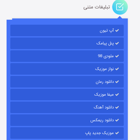
تبلیغات متنی
آپ تیون
مردگان متحرک: شهر مرده ۳
۲ (زیرنویس)
قسمت
منتشر شد
پنل پیامک
ملودی 98
نواز موزیک
دانلود رمان
میفا موزیک
دانلود آهنگ
شکست استوارت در نجات جهان
دانلود ریمکس
۷ (زیرنویس)
قسمت
منتشر شد
موزیک جدید پاپ