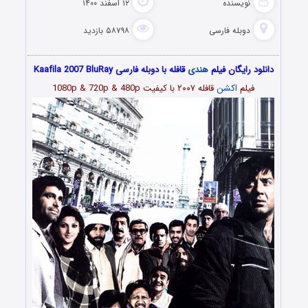
نویسنده
۱۲ اسفند ۱۴۰۰
دوبله فارسی
۵۸۷۹۸ بازدید
دانلود رایگان فیلم
هندی
قافله با دوبله فارسی Kaafila 2007 BluRay
فیلم
اکشن
قافله ۲۰۰۷ با کیفیت 1080p & 720p & 480p