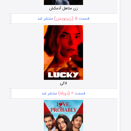
زن متاهل آدمکش
۵ (زیرنویس)
قسمت
منتشر شد
لاکی
۲ (دوبله)
قسمت
منتشر شد