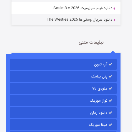
دانلود فیلم سول‌میت Soulm8te 2026
دانلود سریال وستی‌ها The Westies 2026
تبلیغات متنی
مردگان متحرک: شهر مرده ۳
2 (زیرنویس)
قسمت
منتشر شد
آپ تیون
پنل پیامک
ملودی 98
نواز موزیک
دانلود رمان
میفا موزیک
شکست استوارت در نجات جهان