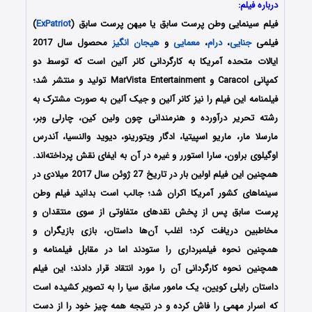
درباره فیلم:
فیلم سینمایی وطن پرست سابق یا میهن پرست سابق (
ExPatriot
)
فیلمی
جنایی
،
درام
،
معمایی
و
هیجان انگیز
محصول سال 2017
ایالات متحده آمریکا به کارگردانی کانر آلین است که توسط دو
کمپانی Caracol و MarVista Entertainment تولید و منتشر شد؛
فیلمنامه این فیلم را نیز کانر آلین و جیک آلین به صورت مشترک به
رشته تحریر درآورده و هنرمندانی چون ولین کین، چارلی وبر،
مارسلا مار، ماریو اسپیتیا، ادگار ویتورینو، دیوید والنسیا، آندرس
اوگیلوی براون، سارا استورر و غیره در آن به ایفای نقش پرداخته‌اند.
همچنین این فیلم اولین بار در تاریخ 27 ژوئن سال 2017 میلادی در
سینماهای کشور آمریکا اکران شد؛ جالب است بدانید فیلم وطن
پرست سابق پس از پخش نقدهای متفاوتی از سوی منتقدان و
مخاطبین دریافت کرد؛ اغلب آن‌ها داستان، بازی بازیگران و
همچنین نحوه فیلمبرداری را ستودند اما در مقابل فیلمنامه و
همچنین نحوه کارگردانی آن را مورد انتقاد قرار دادند؛ این فیلم
داستان رایلی کویین، یک مامور سابق سیا را به تصویر کشیده است
که اسرار مهمی را فاش کرده و در نتیجه همه چیز خود را از دست