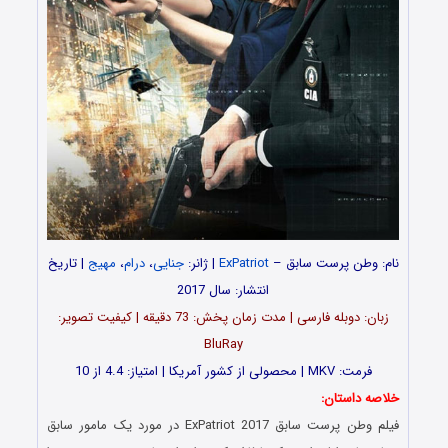
نام: وطن پرست سابق –
ExPatriot
| ژانر:
جنایی
،
درام
،
مهیج
| تاریخ
انتشار: سال 2017
زبان: دوبله فارسی | مدت زمان پخش: 73 دقیقه | کیفیت تصویر:
BluRay
فرمت: MKV | محصولی از کشور آمریکا | امتیاز: 4.4 از 10
خلاصه داستان:
فیلم وطن پرست سابق ExPatriot 2017 در مورد یک مامور سابق