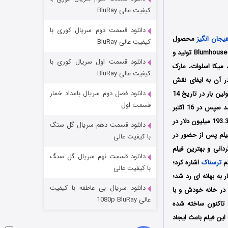
مردگان متحرک: شهر مرده ۳
کیفیت عالی BluRay
۲ (زیرنویس)
قسمت
منتشر شد
دانلود قسمت دوم سریال کوری با
یجان انگیز
محصول
کیفیت عالی BluRay
سال 2007 کشور آمریکا به کارگردانی اورن پلی است که توسط دو کمپانی Solana Films و Blumhouse Productions تولید و
دانلود قسمت اول سریال کوری با
 میکا اسلوات، مارک
کیفیت عالی BluRay
ر آن به ایفای نقش
دانلود فصل دوم سریال بامداد خمار
محسوب می‌شود، اولین بار در تاریخ 14
قسمت اول
اکتبر سال 2007 میلادی در جشنواره بین‌المللی فیلم Screamfest Horror Film Festival به نمایش درآمد سپس در 16 اکتبر
سال 2009 توسط Paramount Pictures در سینماهای کشور آمریکا اکران شد و توانست به فروش تقریبی 193.3 میلیون دلار در
دانلود قسمت دهم سریال گل سنگ
شکست استوارت در نجات جهان
‌ترین فیلم‌های سال 2009 تبدیل شود؛ این فیلم پس از حضور در
با کیفیت عالی
۷ (زیرنویس)
قسمت
منتشر شد
دانلود قسمت نهم سریال گل سنگ
ترسناک
اشاره کرد؛
با کیفیت عالی
 به بهانه ای رد شد؛
دانلود سریال بی عاطفه با کیفیت
در خانه خودش و با
عالی 1080p BluRay
 تاکنون ساخته شده
ش کرده‌ است؛ موفقیت این فیلم باعث ایجاد