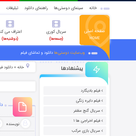
خانه
سینمای دوستی‌ها
راهنمای دانلود
تبلیغات
صفحه اصلی
سریال کوری
اعتراف می کن
HOME
(جمعه‌ها)
(دوشنبه‌ها)
وب‌سایت دوستی‌ها
دانلود و تماشای فیلم
پیشنهادها
خانه
دانلود ف
»
فیلم بادیگارد
فیلم دایره زنگی
دان
سریال گنج مظفر
فیلم اخراجی ها ۱
نویسنده
سریال بازی مرکب