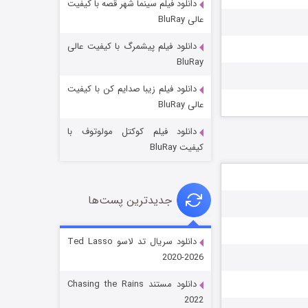
دانلود فیلم سینما شهر قصه با کیفیت
عالی BluRay
دانلود فیلم پیشمرگ با کیفیت عالی
BluRay
دانلود فیلم زیبا صدایم کن با کیفیت
جادوگری در مغولستان
عالی BluRay
۱۴ (زیرنویس)
قسمت
منتشر شد
دانلود فیلم کوکتل مولوتوف با
کیفیت BluRay
جدیدترین پست‌ها
دانلود سریال تد لاسو Ted Lasso
2020-2026
باب اسفنجی فصل ۱۷
دانلود مستند Chasing the Rains
۶ (زیرنویس)
قسمت
منتشر شد
2022