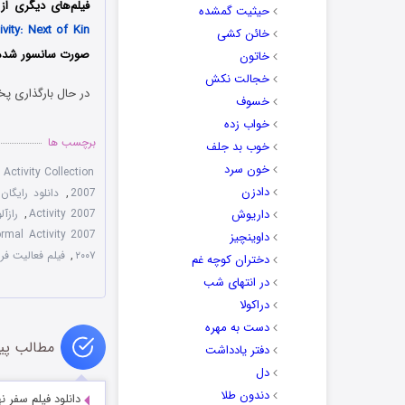
فیلم‌های دیگری از این مجموعه ش
حیثیت گمشده
vity: Next of Kin
خائن کشی
صورت سانسور شده ب
خاتون
خجالت نکش
در حال بارگذاری پخ
خسوف
خواب زده
برچسب ها
خوب بد جلف
خون سرد
Activity Collection
دادزن
2007
,
دانلود رایگان فیلم tivity 2007
داریوش
Activity 2007
,
رازآل
Paranormal Activity 2007 فعالی
داوینچیز
۲۰۰۷
,
فیلم فعالیت فراطبیعی 2007
دختران کوچه غم
در انتهای شب
دراکولا
دست به مهره
مطالب پی
دفتر یادداشت
دل
دندون طلا
دانلود فیلم سفر نهایی yage 2019