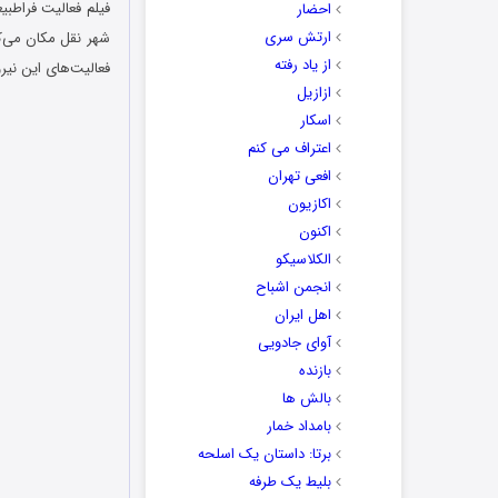
احضار
ارتش سری
شهر نقل مکان می‌کن
از یاد رفته
فعالیت‌های این نی
ازازیل
اسکار
اعتراف می کنم
افعی تهران
اکازیون
اکنون
الکلاسیکو
انجمن اشباح
اهل ایران
آوای جادویی
بازنده
بالش ها
بامداد خمار
برتا: داستان یک اسلحه
بلیط یک‌‌ طرفه