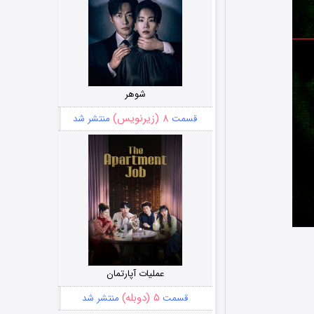
شوهر
۸ (زیرنویس)
قسمت
منتشر شد
عملیات آپارتمان
۵ (دوبله)
قسمت
منتشر شد