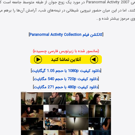
فیلم فعالیت فراطبیعی Paranormal Activity 2007 در مورد یک زوج جوان از طبقه متوسط جا
ند، اما در این میان حضور نیرویی شیطانی در نیمه‌های شب، آرامش آن‌ها را برهم می
روی مرموز بیشتر شده و…
[
کالکشن فیلم Paranormal Activity Collection
]
(سانسور شده با زیرنویس فارسی چسبیده)
[
دانلود کیفیت 1080p با حجم 1.05 گیگابایت
]
[
دانلود کیفیت 720p با حجم 540 مگابایت
]
[
دانلود کیفیت 480p با حجم 271 مگابایت
]