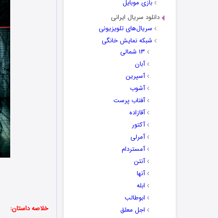
بازی موبایل
دانلود سریال ایرانی
سریال‌های تلویزیونی
شبکه نمایش خانگی
۱۳ شمالی
آبان
آسپرین
آشوب
آفتاب پرست
آقازاده
آکتور
آمرلی
آمستردام
آنتن
آنها
ابله
ابوطالب
خلاصه داستان:
اجل معلق