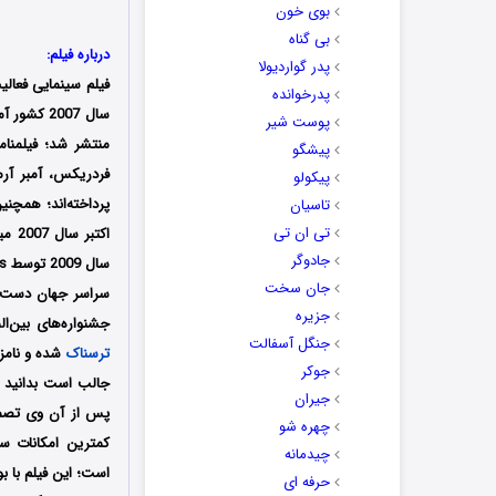
بوی خون
بی گناه
درباره فیلم:
پدر گواردیولا
فیلم سینمایی فعالیت
پدرخوانده
پوست شیر
منتشر شد؛ فیلمنام
پیشگو
فردریکس، آمبر آرم
پیکولو
پرداخته‌اند؛ همچن
تاسیان
تی ان تی
جادوگر
جان سخت
جزیره
جشنواره‌‌‌های بین‌المللی متعدد موفق شد برنده 
جنگل آسفالت
ترسناک
شده و
نامزد دریافت 12 جایزه 
جوکر
جالب است بدانید او
جیران
پس از آن وی تصمی
چهره شو
کمترین امکانات سا
چیدمانه
حرفه ای