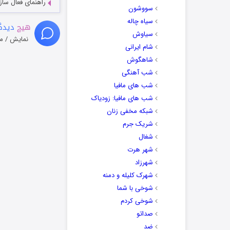
راهنمای فعال سازی کیفیت R
سووشون
سیاه چاله
هیچ
دیدگا
سیاوش
نمایش / م
شام ایرانی
شاهگوش
شب آهنگی
شب های مافیا
شب های مافیا: زودیاک
شبکه مخفی زنان
شریک جرم
شغال
شهر هرت
شهرزاد
شهرک کلیله و دمنه
شوخی با شما
شوخی کردم
صداتو
ضد