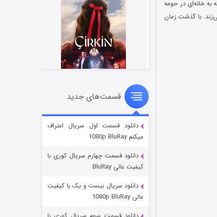
معه است که ​​به خانه‌ای در حومه
‌زند. با گذشت زمان
قسمت‌های جدید
سریال زشت
۲ (زیرنویس)
قسمت
منتشر شد
دانلود قسمت اول سریال اعتراف
میکنم 1080p BluRay
دانلود قسمت چهارم سریال کوری با
کیفیت عالی BluRay
دانلود سریال بیست و یک با کیفیت
عالی 1080p BluRay
دانلود قسمت سوم سریال کوری با