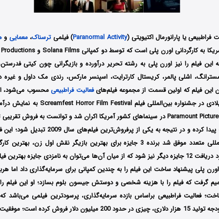
 فراطبیعی یا پارانورمال اکتیویتی (
Paranormal Activity
) فیلمی
ترسناک
،
معمایی
و
ه
ه این فیلم را نیز اورن پلی به رشته تحریر درآورده و بازیگرانی چون کیتی فدرستن،
سترانگ، اشلی پالمر، کریستال کارترایت، اسپنسر مارکس، رندی مک داول و غیره د
ین این فیلم که اولین قسمت از مجموعه فیلم‌های
فعالیت فراطبیعی
سراسر جهان دست پیدا کرده و در نتیجه به یکی از پرفروش
3 جایزه برای بهترین بازیگر نقش اول زن، بهترین کارگردانی و بهترین فیلم
دیگر نیز شود که از میان آن‌ها می‌توان به نامزدی جایزه بهترین فیلم
رن پلی پیشنهاد ساخت این فیلم را به چندین کمپانی برای سرمایه‌گذاری داد اما هربار
م گرفت که فیلم را با هزینه شخصی و دوستش جیسون بلوم بسازد؛ او این فیلم را 
خت؛ فعالیت فراطبیعی براساس بازده سرمایه‌گذاری، پرسودترین فیلمی می‌باشد که
است؛ این فیلم با بودجه تولید 15 هزار دلاری، چیزی در حدود 200 میلیون دلار فرو