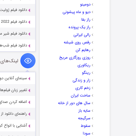
دومینو
دانلود فیلم ژولیت و رومئو 025
دیو و ماه پیشونی
راز بقا
دانلود فیلم Three Thousand Years of Longing 2022
راز یک پرونده
دانلود فیلم شیر مرداب n 2022
رالی ایرانی
رقص روی شیشه
دانلود فیلم شب‌های کومبالانگ
رهایم کن
روزی روزگاری مریخ
لینک‌های 
ریکاوری
رینگو
سینمای آنلاین دو
زار و زندگی
زخم کاری
تغییر زبان فیلم‌ها
ساخت ایران
اضافه کردن صدای 
سال های دور از خانه
سایه باز
راهنمای دانلود ا
سرگیجه
آشنایی با انواع ک
سقوط
سودا