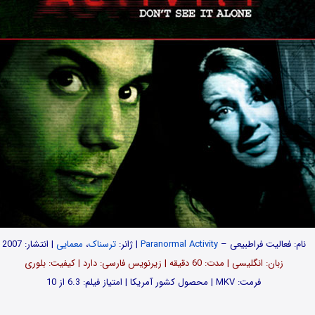
نام: فعالیت فراطبیعی –
Paranormal Activity
| ژانر:
ترسناک
،
معمایی
| انتشار: 2007
زبان: انگلیسی | مدت: 60 دقیقه | زیرنویس فارسی: دارد | کیفیت: بلوری
فرمت: MKV | محصول کشور آمریکا | امتیاز فیلم: 6.3 از 10