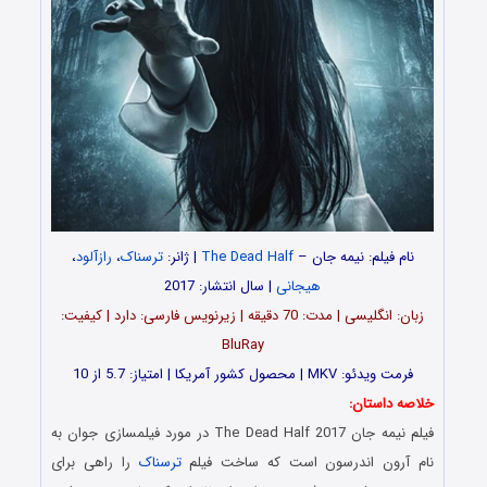
نام فیلم: نیمه جان –
The Dead Half
| ژانر:
ترسناک
،
رازآلود
،
هیجانی
| سال انتشار: 2017
زبان: انگلیسی | مدت: 70 دقیقه | زیرنویس فارسی: دارد | کیفیت:
BluRay
فرمت ویدئو: MKV | محصول کشور آمریکا | امتیاز: 5.7 از 10
خلاصه داستان:
فیلم نیمه جان The Dead Half 2017 در مورد فیلمسازی جوان به
نام آرون اندرسون است که ساخت فیلم
ترسناک
را راهی برای