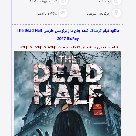
نویسنده
۰۲ اردیبهشت ۱۴۰۱
زیرنویس فارسی
۲۰۴۶۸ بازدید
دانلود فیلم
ترسناک
نیمه جان با زیرنویس فارسی The Dead Half
2017 BluRay
فیلم سینمایی نیمه جان ۲۰۱۷ با کیفیت 1080p & 720p & 480p