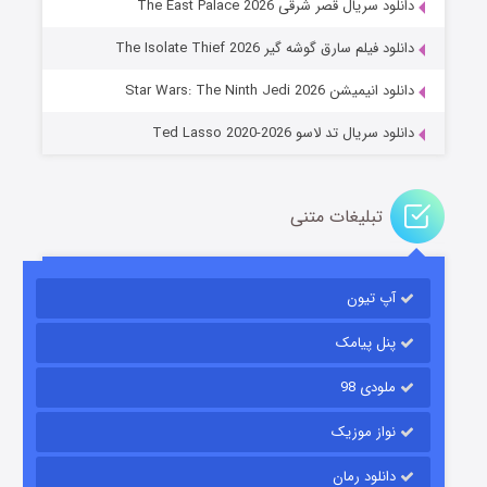
دانلود سریال قصر شرقی The East Palace 2026
جادوگری در مغولستان
دانلود فیلم سارق گوشه گیر The Isolate Thief 2026
۱۴ (زیرنویس)
قسمت
منتشر شد
دانلود انیمیشن Star Wars: The Ninth Jedi 2026
دانلود سریال تد لاسو Ted Lasso 2020-2026
تبلیغات متنی
آپ تیون
باب اسفنجی فصل ۱۷
۶ (زیرنویس)
قسمت
منتشر شد
پنل پیامک
ملودی 98
نواز موزیک
دانلود رمان