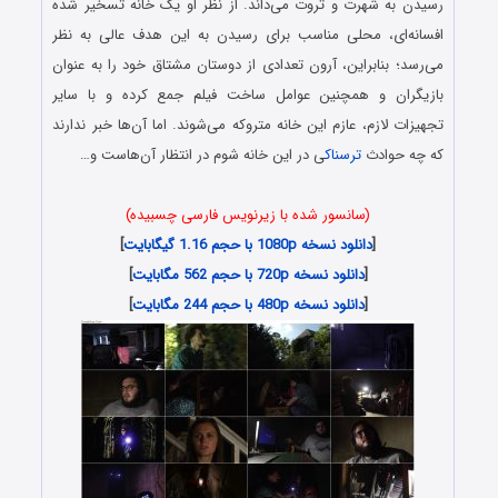
رسیدن به شهرت و ثروت می‌داند. از نظر او یک خانه تسخیر شده
افسانه‌ای، محلی مناسب برای رسیدن به این هدف عالی به نظر
می‌رسد؛ بنابراین، آرون تعدادی از دوستان مشتاق خود را به عنوان
بازیگران و همچنین عوامل ساخت فیلم جمع کرده و با سایر
تجهیزات لازم، عازم این خانه متروکه می‌شوند. اما آن‌ها خبر ندارند
که چه حوادث
ترسناک
ی در این خانه شوم در انتظار آن‌هاست و…
(سانسور شده با زیرنویس فارسی چسبیده)
[
دانلود نسخه 1080p با حجم 1.16 گیگابایت
]
[
دانلود نسخه 720p با حجم 562 مگابایت
]
[
دانلود نسخه 480p با حجم 244 مگابایت
]