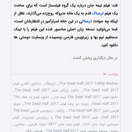
شد؛ فیلم نیمه جان درباره یک گروه فیلمساز است که برای ساخت
یک فیلم
ترسناک
قدم به یک خانه متروکه روح‌زده می‌گذارند، غافل از
اینکه چه حوادث
ترسناک
ی در این خانه اسرارآمیز در انتظارشان است؛
شما می‌توانید نسخه زبان اصلی سانسور شده این فیلم را با لینک
مستقیم نیم بها و زیرنویس فارسی چسبیده از وبسایت دوستی ها
دانلود کنید.
در حال بارگذاری پخش کننده...
برچسب ها
The Dead Half 2017 1080p BluRay
,
ترسناک
,
تماشای آنلاین فیلم
The Dead Half 2017
,
دانلود رایگان فیلم The Dead Half 2017
,
دانلود فیلم The Dead Half 2017 نیمه جان
,
دانلود فیلم دد هاف The
Dead Half 2017
,
دوبله دو زبانه فیلم The Dead Half 2017
,
دوبله
فارسی فیلم The Dead Half 2017
,
رازآلود
,
زیرنویس فارسی The Dead
Half 2017
,
فیلم The Dead Half 2017 با زیرنویس چسبیده
,
فیلم
سینمایی نیمه جان ۲۰۱۷
,
فیلم نیمه جان 2017 دوبله فارسی
,
معمایی
,
مهیج
,
نسخه سانسور شده The Dead Half 2017
,
هیجان انگیز