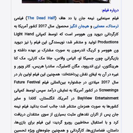
درباره فیلم:
فیلم سینمایی نیمه جان یا دد هاف (
The Dead Half
) فیلمی
ترسناک
،
معمایی
و
هیجان انگیز
محصول سال 2017 کشور آمریکا به
کارگردانی دیوید ون هووسر است که توسط کمپانی Light Hand
Productions تولید و منتشر شد؛ نویسندگی این فیلم را نیز دیوید
ون هووسر و کریگ اندرسون به صورت مشترک بر عهده داشته و
بازیگرانی چون جسیکا او، الیاس والاس، جانا مک کارتی، مک کنا
هرینگتون، لری اندروود، مگان کاسلبرگ، ساندرا هریس، کانر ویور و
غیره در آن به ایفای نقش پرداخته‌اند؛ همچنین این فیلم اولین بار در
سال 2017 میلادی در جشنواره بین‌المللی فیلم Future Festival
Screenings در کشور آمریکا به نمایش درآمد سپس توسط کمپانی
BayView Entertainment در آمریکا، انگلستان، کانادا و سایر
کشورها به صورت همزمان منتشر شد؛ جالب است بدانید فیلم نیمه
جان پس از اکران نقدهای مثبت بسیاری از سوی منتقدان دریافت
کرد و با استقبال مخاطبین روبرو گردید؛ این فیلم برای بازی‌ها،
داستان، فضاسازی‌ها، کارگردانی و همچنین جلوه‌های ویژه تحسین