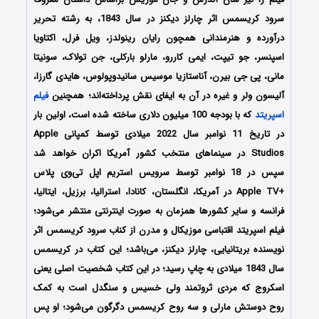
سرود کریسمس اثر چارلز دیکنز در سال 1843، به رشته تحریر
درآورده و هنرمندانی همچون رایان رینولدز، ویل فرل، اکتاویا
اسپنسر، جو تیپت، ایمی کاررو، مارلو بارکلی، جن تولاک، سونیتا
مانی، پی جی بیرن، آناستازیا موسیس سانیدوپولوس، هایدی گارزا،
آلیسون ولر و غیره در آن به ایفای نقش پرداخته‌اند؛ همچنین
فیلم
اسپریتد
که با بودجه 100 میلیون دلاری ساخته شده است، اولین بار
در تاریخ 11 نوامبر سال 2022 میلادی توسط کمپانی Apple
Studios در سینماهای منتخب کشور آمریکا اکران خواهد شد
سپس در 18 نوامبر توسط سرویس استریم اپل تی‌وی پلاس
+Apple TV در آمریکا، انگلستان، کانادا، استرالیا، برزیل، ایتالیا،
فرانسه و سایر کشورها همزمان به صورت اینترنتی منتشر می‌شود؛
فیلم اسپریتد اقتباسی موزیکال و مدرن از کناب سرود کریسمس اثر
نویسنده بریتانیایی، چارلز دیکنز، می‌باشد؛ این کتاب در کریسمس
سال 1843 میلادی به چاپ رسید؛ در این کتاب شخصیت اصلی یعنی
اسکروج که مردی ثروتمند ولی خسیس و سنگدل است به کمک
روح دوستش مارلی و سه روح کریسمس دگرگون می‌شود؛ او پس