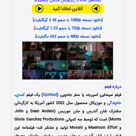
(سانسور شده با زیرنویس فارسی چسبیده)
[
دانلود نسخه 1080p با حجم 2.43 گیگابایت
]
[
دانلود نسخه 720p با حجم 1.23 گیگابایت
]
[
دانلود نسخه 480p با حجم 632 مگابایت
]
درباره فیلم:
فیلم سینمایی اسپریتد یا
سفر جادویی
(
Spirited
) یک فیلم
کمدی
،
خانوادگی
و موزیکال محصول سال 2022 کشور آمریکا به کارگردانی
مشترک شان آندرس و جان موریس (Sean Anders و John
Morris) است که توسط سه کمپانی‌ Gloria Sanchez Productions
و Maximum Effort و Mosaic تولید و منتشر شد؛ فیلمنامه این
فیلم را نیز شان آندرس و جان موریس براساس داستان معروف