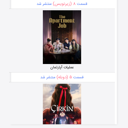
۸ (زیرنویس)
قسمت
منتشر شد
عملیات آپارتمان
۵ (دوبله)
قسمت
منتشر شد