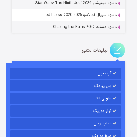
دانلود انیمیشن Star Wars: The Ninth Jedi 2026
۱۴ (زیرنویس)
قسمت
منتشر شد
دانلود سریال تد لاسو Ted Lasso 2020-2026
دانلود مستند Chasing the Rains 2022
تبلیغات متنی
آپ تیون
باب اسفنجی فصل ۱۷
۶ (زیرنویس)
قسمت
منتشر شد
پنل پیامک
ملودی 98
نواز موزیک
دانلود رمان
میفا موزیک