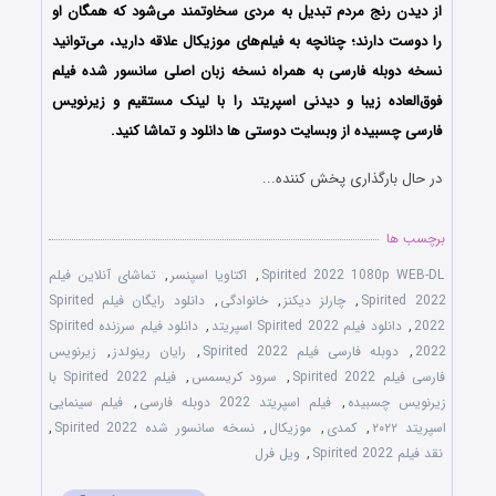
از دیدن رنج مردم تبدیل به مردی سخاوتمند می‌شود که همگان او
را دوست دارند؛ چنانچه به فیلم‌های موزیکال علاقه دارید، می‌توانید
نسخه دوبله فارسی به همراه نسخه زبان اصلی سانسور شده فیلم
فوق‌العاده زیبا و دیدنی اسپریتد را با ‌لینک مستقیم و زیرنویس
فارسی چسبیده از وبسایت دوستی ها دانلود و تماشا کنید.
در حال بارگذاری پخش کننده...
برچسب ها
Spirited 2022 1080p WEB-DL
,
اکتاویا اسپنسر
,
تماشای آنلاین فیلم
Spirited 2022
,
چارلز دیکنز
,
خانوادگی
,
دانلود رایگان فیلم Spirited
2022
,
دانلود فیلم Spirited 2022 اسپریتد
,
دانلود فیلم سرزنده Spirited
2022
,
دوبله فارسی فیلم Spirited 2022
,
رایان رینولدز
,
زیرنویس
فارسی فیلم Spirited 2022
,
سرود کریسمس
,
فیلم Spirited 2022 با
زیرنویس چسبیده
,
فیلم اسپریتد 2022 دوبله فارسی
,
فیلم سینمایی
اسپریتد ۲۰۲۲
,
کمدی
,
موزیکال
,
نسخه سانسور شده Spirited 2022
,
نقد فیلم Spirited 2022
,
ویل فرل