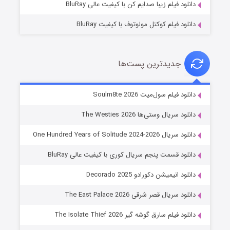
دانلود فیلم زیبا صدایم کن با کیفیت عالی BluRay
دانلود فیلم کوکتل مولوتوف با کیفیت BluRay
جدیدترین پست‌ها
خاندان اژدها فصل ۳
دانلود فیلم سول‌میت Soulm8te 2026
۶ (زیرنویس)
قسمت
منتشر شد
دانلود سریال وستی‌ها The Westies 2026
دانلود سریال One Hundred Years of Solitude 2024-2026
دانلود قسمت پنجم سریال کوری با کیفیت عالی BluRay
دانلود انیمیشن دکورادو Decorado 2025
دانلود سریال قصر شرقی The East Palace 2026
دانلود فیلم سارق گوشه گیر The Isolate Thief 2026
جادوگری در مغولستان