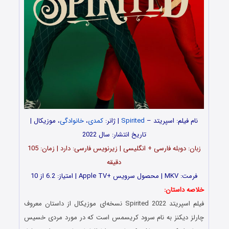
نام فیلم: اسپریتد –
Spirited
| ژانر:
کمدی
،
خانوادگی
، موزیکال |
تاریخ انتشار: سال 2022
زبان: دوبله فارسی + انگلیسی | زیرنویس فارسی: دارد | زمان: 105
دقیقه
فرمت: MKV | محصول سرویس +Apple TV | امتیاز: 6.2 از 10
خلاصه داستان:
فیلم اسپریتد Spirited 2022 نسخه‌ای موزیکال از داستان معروف
چارلز دیکنز به نام سرود کریسمس است که در مورد مردی خسیس