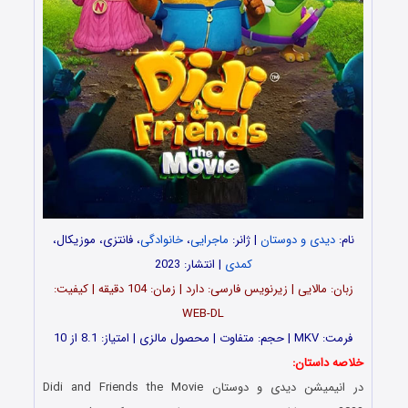
نام:
دیدی و دوستان
| ژانر:
ماجرایی
،
خانوادگی
، فانتزی، موزیکال،
کمدی
| انتشار: 2023
زبان: مالایی | زیرنویس فارسی: دارد | زمان: 104 دقیقه | کیفیت:
WEB-DL
فرمت: MKV | حجم: متفاوت | محصول مالزی | امتیاز: 8.1 از 10
خلاصه داستان:
در انیمیشن
دیدی و دوستان Didi and Friends the Movie