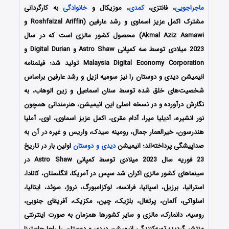
ماجراجویی
، فانتزی،
کمدی
، موزیکال و
خانوادگی
به کارگردانی
مشترک اکمل عزیز اسماوی و رشد عارفین (Roshfaizal Ariffin و
Akmal Aziz Asmawi) محصول کشور مالزی است که در سال
2023 میلادی توسط سه کمپانی Astro Shaw و Digital Durian و
Malaysia Digital Economy Corporation تولید شد؛ فیلمنامه
انیمیشن دیدی و دوستان را نیز سومیه ازیل و رشد عارفین براساس
شخصیت‌های خلق شده توسط سنان اسماعیل و زین الوهاب، به
نگارش درآورده‌‌‌‌‌‌ و در نسخه اصلی این انیمیشن، هنرمندانی همچون
نور انشیره، آدیلیا میرا، آدام مقری، اکمل عزیز اسماوی، اوی، آملیا
هندرسون، خیرالعمار جمال، رومینه سیدک، واریس و غیره در آن به
صداپیشگی پرداخته‌اند؛ انیمیشن
دیدی و دوستان
اولین بار در تاریخ
23 فوریه سال 2023 میلادی توسط کمپانی‌ Astro Shaw در
سینماهای کشور مالزی اکران شد سپس در آمریکا، انگلستان، کانادا،
استرالیا، برزیل، اسپانیا، فرانسه، لوکزامبورگ، نروژ، سوئد، ایتالیا،
اسلواکی، آلمان، پرتغال، بلژیک، چین، مکزیک، آفریقای جنوبی،
روسیه، دانمارک، مالزی و سایر کشورها همزمان به صورت اینترنتی
منتشر گردید؛ تهیه‌کنندگی انیمیشن دیدی و دوستان را راجا جاستینا