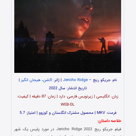
نام:
جریکو ریج
–
Jericho Ridge
| ژانر:
اکشن
،
هیجان انگیز
|
تاریخ انتشار: سال 2022
زبان: انگلیسی | زیرنویس فارسی: دارد | زمان: 87 دقیقه | کیفیت:
WEB-DL
فرمت: MKV | محصول مشترک انگلستان و کوزوو | امتیاز: 5.7
خلاصه داستان:
فیلم
جریکو ریج
Jericho Ridge 2022 در مورد پلیس یک شهر