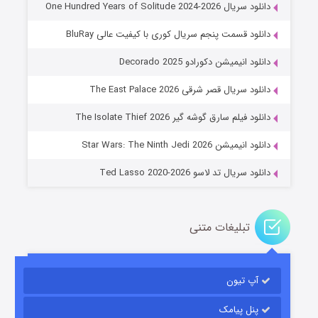
دانلود سریال One Hundred Years of Solitude 2024-2026
دانلود قسمت پنجم سریال کوری با کیفیت عالی BluRay
دانلود انیمیشن دکورادو Decorado 2025
دانلود سریال قصر شرقی The East Palace 2026
خاندان اژدها فصل ۳
دانلود فیلم سارق گوشه گیر The Isolate Thief 2026
۶ (زیرنویس)
قسمت
منتشر شد
دانلود انیمیشن Star Wars: The Ninth Jedi 2026
دانلود سریال تد لاسو Ted Lasso 2020-2026
تبلیغات متنی
آپ تیون
جادوگری در مغولستان
۱۴ (زیرنویس)
قسمت
منتشر شد
پنل پیامک