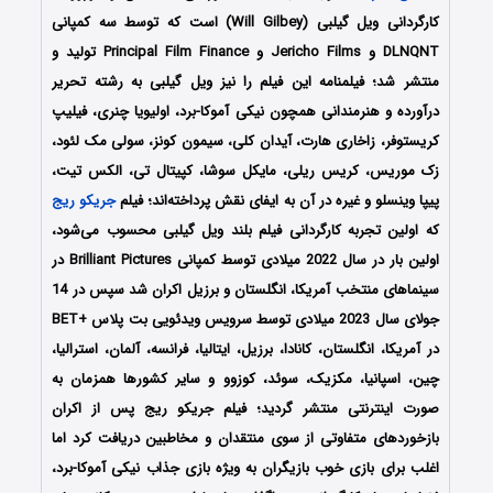
کارگردانی ویل گیلبی (Will Gilbey) است که توسط سه کمپانی‌
DLNQNT و Jericho Films و Principal Film Finance تولید و
منتشر شد؛ فیلمنامه این فیلم را نیز ویل گیلبی به رشته تحریر
درآورده و هنرمندانی همچون نیکی آموکا-برد، اولیویا چنری، فیلیپ
کریستوفر، زاخاری هارت، آیدان کلی، سیمون کونز، سولی مک لئود،
زک موریس، کریس ریلی، مایکل سوشا، کپیتال تی، الکس تیت،
پیپا وینسلو و غیره در آن به ایفای نقش پرداخته‌اند؛ فیلم
جریکو ریج
که اولین تجربه کارگردانی فیلم بلند ویل گیلبی محسوب می‌شود،
اولین بار در سال 2022 میلادی توسط کمپانی Brilliant Pictures در
سینماهای منتخب آمریکا، انگلستان و برزیل اکران شد سپس در 14
جولای سال 2023 میلادی توسط سرویس ویدئویی بت پلاس +BET
در آمریکا، انگلستان، کانادا، برزیل، ایتالیا، فرانسه، آلمان، استرالیا،
چین، اسپانیا، مکزیک، سوئد، کوزوو و سایر کشورها همزمان به
صورت اینترنتی منتشر گردید؛ فیلم
جریکو ریج
پس از اکران
بازخوردهای متفاوتی از سوی منتقدان و مخاطبین دریافت کرد اما
اغلب برای بازی خوب بازیگران به ویژه بازی جذاب نیکی آموکا-برد،