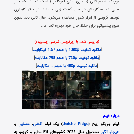
کوچک به نام تابی (با بازی نیکی آموکا-برد) است که یک شب در
حالی که همکارانش در حال گشت زنی هستند، در دفتر کلانتری
توسط گروهی از افرار شرور محاصره می‌شود. حال تابی باید بدون
هیچ پشتیبانی برای حفظ جان خود مبارزه کند اما…
(بازبینی شده با زیرنویس فارسی چسبیده)
[
دانلود کیفیت 1080p با حجم 1.57 گیگابایت
]
[
دانلود کیفیت 720p با حجم 798 مگابایت
]
[
دانلود کیفیت 480p با حجم … مگابایت
]
درباره فیلم:
فیلم
جریکو ریج
(
Jericho Ridge
) یک فیلم
اکشن
،
معمایی
و
هیجان‌انگیز
محصول سال 2022 کشورهای انگلستان و کوزوو به