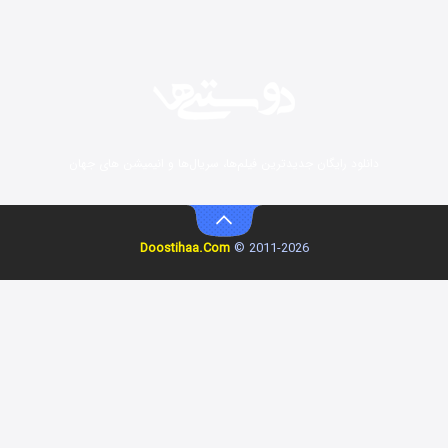
رویایی برای تو
۱۵ (دوبله)
قسمت
منتشر شد
دانلود رایگان جدیدترین فیلم‌ها، سریال‌ها و انیمیشن های جهان
Doostihaa.Com
2011-2026 ©
زیرزمین
۲ (دوبله)
قسمت
منتشر شد