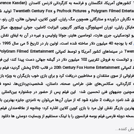
سه کمپانی m Filmed Entertainment
به نگارش درآورده و ستارگانی همچون مگ رایان، کوین کلاین، تیموتی هاتن، ژان رنو، ف
مایکل رایلی، لوران اسپیلووگل، ویکتور گاریویر، الیزابت کاملین، جولی لیبوویچ، میکل
یو تودسکینی، جری هارت، توماسین هاینر، جوانا پاولیس و غیره در آن به ایفای نقش پ
که با 
انگلستان اکران شد و توانست به فروش تقریبی 102 میلیون دلار در گیشه جهانی دست پید
2002 میلادی توسط کمپانی entury Fox Home Entertainment
راوانی از سوی منتقدان و مخاطبین دریافت کرد و برای بازی خوب بازیگران به ویژه با
 کارگردانی، سکانس‌های طنز، طراحی صحنه، داستان، شخصیت‌پردازی‌ها، نحوه فیلم
Awards, USA موفق شد نامزد دریافت 2 جایزه شود که از میان آن‌ها می‌توان به نامزدی جایزه 
ترین بازیگر نقش اول مرد با بازی کوین کلاین اشاره کرد؛ چنانچه از علاقه‌مندان فیلم
سخه دوبله فارسی فیلم بوسه فرانسوی را با لینک مستقیم از وبسایت دوستی ها دانلود و
ش کننده...