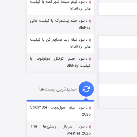
دانلود فیلم سینما شهر قصه با کیفیت
عالی BluRay
دانلود فیلم پیشمرگ با کیفیت عالی
BluRay
دانلود فیلم زیبا صدایم کن با کیفیت
جادوگری در مغولستان
عالی BluRay
۱۴ (زیرنویس)
قسمت
منتشر شد
دانلود فیلم کوکتل مولوتوف با
کیفیت BluRay
جدیدترین پست‌ها
دانلود فیلم سول‌میت Soulm8te
2026
باب اسفنجی فصل ۱۷
دانلود سریال وستی‌ها The
۶ (زیرنویس)
قسمت
منتشر شد
Westies 2026