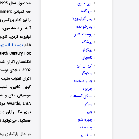
بوی خون
بی گناه
پدر گواردیولا
را نیز آدام بروکس 
پدرخوانده
آنبه، رنه هامفری، 
پوست شیر
اولیویه کردی، کلود
پیشگو
فیلم
بوسه فرانسوی
پیکولو
تاسیان
تی ان تی
جادوگر
اکران نظرات مثبت ف
جان سخت
کوین کلاین، نحوه
جزیره
جنگل آسفالت
جوکر
جیران
بازی مگ رایان و به
چهره شو
هستید، می‌توانید ن
چیدمانه
در حال بارگذاری پخ
حرفه ای