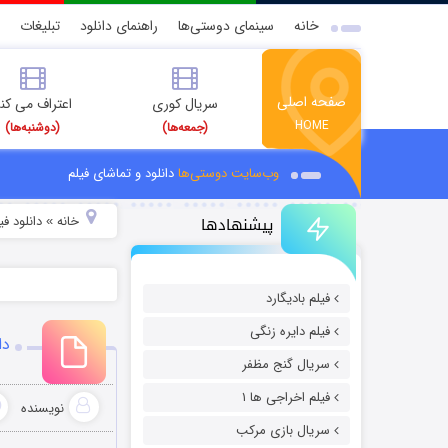
خانه
سینمای دوستی‌ها
راهنمای دانلود
تبلیغات
صفحه اصلی
سریال کوری
اعتراف می کن
HOME
(جمعه‌ها)
(دوشنبه‌ها)
وب‌سایت دوستی‌ها
دانلود و تماشای فیلم
پیشنهادها
خانه
دانلود ف
»
فیلم بادیگارد
فیلم دایره زنگی
دان
سریال گنج مظفر
فیلم اخراجی ها ۱
نویسنده
سریال بازی مرکب