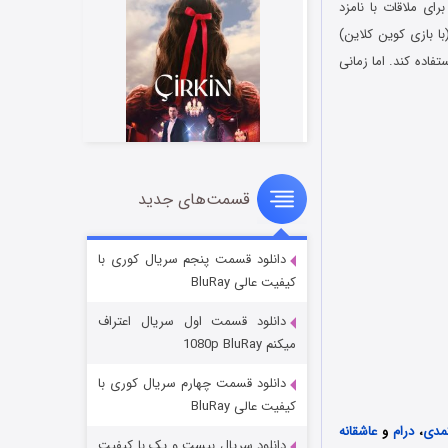
ست که برای ملاقات با نامزد
با بازی کوین کلاین)
فاده کند. اما زمانی
قسمت‌های جدید
سریال زشت
۲ (زیرنویس)
قسمت
منتشر شد
دانلود قسمت پنجم سریال کوری با
کیفیت عالی BluRay
دانلود قسمت اول سریال اعتراف
میکنم 1080p BluRay
دانلود قسمت چهارم سریال کوری با
کیفیت عالی BluRay
مدی
،
درام
و
عاشقانه
دانلود سریال بیست و یک با کیفیت