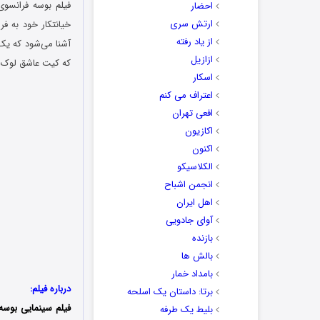
احضار
ارتش سری
خیانتکار خود به فر
از یاد رفته
آشنا می‌شود که یک گ
ازازیل
که کیت عاشق لوک م
اسکار
اعتراف می کنم
افعی تهران
اکازیون
اکنون
الکلاسیکو
انجمن اشباح
اهل ایران
آوای جادویی
بازنده
بالش ها
بامداد خمار
درباره فیلم:
برتا: داستان یک اسلحه
فیلم سینمایی بوسه فرانسوی (h Kiss
بلیط یک‌‌ طرفه