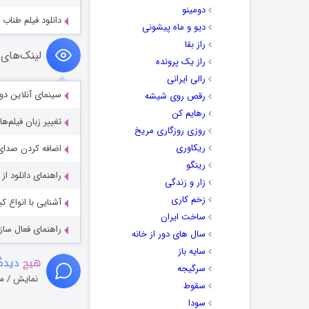
دومینو
دانلود فیلم طناب با دو
دیو و ماه پیشونی
راز بقا
لینک‌های 
راز یک پرونده
رالی ایرانی
سینمای آنلاین دو
رقص روی شیشه
رهایم کن
تغییر زبان فیلم‌ها
روزی روزگاری مریخ
ریکاوری
اضافه کردن صدای 
رینگو
راهنمای دانلود ا
زار و زندگی
زخم کاری
آشنایی با انواع ک
ساخت ایران
راهنمای فعال سازی کیفیت R
سال های دور از خانه
سایه باز
هیچ
دیدگا
سرگیجه
نمایش / م
سقوط
سودا