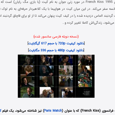
فیلم بوسه فرانسوی French Kiss 1995 در مورد زنی جوان به نام کیت (با بازی مگ رایان) ا
انسه سفر می‌کند. در این میان کیت در هواپیما با یک کلاهبردار حرفه‌ای به نام لوک (
ردنبند الماس دزدیده شده را در کیف کیت پنهان می‌کند تا از او برای قاچاق گردنبند است
ی‌شود، زندگی‌اش کاملا تغییر کرده و…
(نسخه دوبله فارسی سانسور شده)
[
دانلود کیفیت 720p با حجم 617 گیگابایت
]
[
دانلود کیفیت 480p با حجم 336 مگابایت
]
Frenc) که با عنوان (
Paris Match
) نیز شناخته می‌شود، یک فیلم
ک