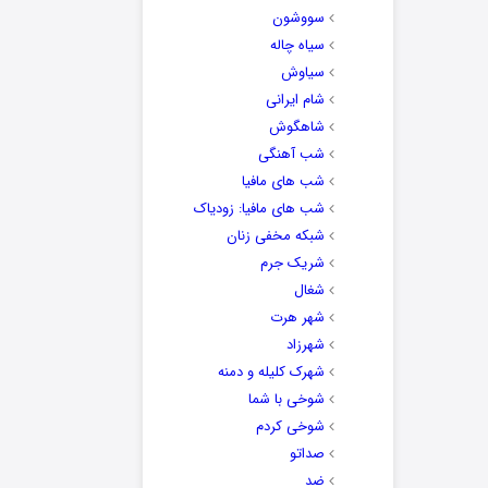
سووشون
سیاه چاله
سیاوش
شام ایرانی
شاهگوش
شب آهنگی
شب های مافیا
شب های مافیا: زودیاک
شبکه مخفی زنان
شریک جرم
شغال
شهر هرت
شهرزاد
شهرک کلیله و دمنه
شوخی با شما
شوخی کردم
صداتو
ضد