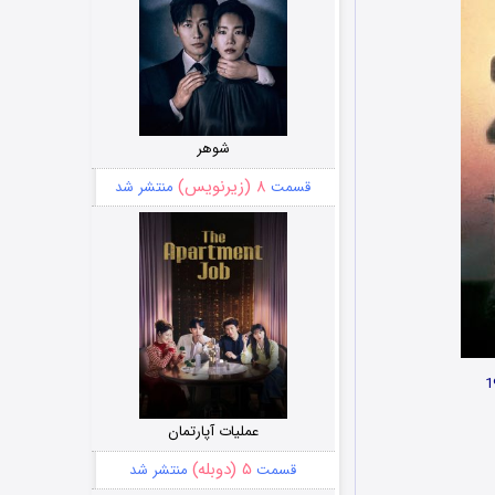
شوهر
۸ (زیرنویس)
قسمت
منتشر شد
عملیات آپارتمان
۵ (دوبله)
قسمت
منتشر شد