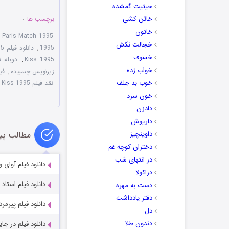
حیثیت گمشده
خائن کشی
برچسب ها
خاتون
,
Paris Match 1995
خجالت نکش
1995
,
دانلود فیلم French Kiss 1995 با لینک مستقیم
خسوف
Kiss 1995
,
دوبله فارسی 
خواب زده
زیرنویس چسبیده
,
فیلم
خوب بد جلف
نقد فیلم French Kiss 1995
خون سرد
دادزن
داریوش
داوینچیز
مطالب پی
دختران کوچه غم
در انتهای شب
دانلود فیلم آوای وحش با دوبل
دراکولا
دانلود فیلم استاد بازی me 2023
دست به مهره
دفتر یادداشت
دانلود فیلم پیرمرد d Man 2022
دل
دندون طلا
دانلود فیلم در جایی امن ۲  2 (2024