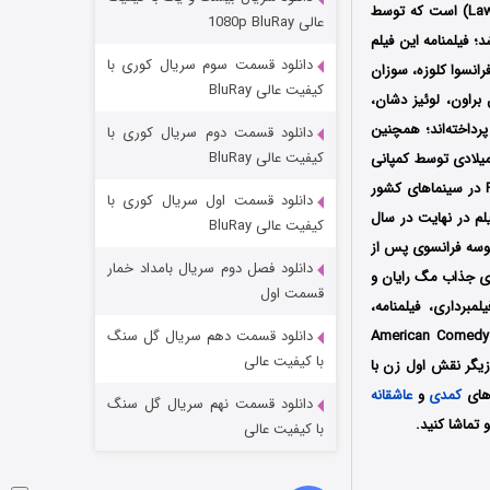
مردگان متحرک: شهر مرده ۳
محصول سال 1995 کشورهای آمریکا، انگلستان و فرانسه به کارگردانی لارنس کاسدان (Lawrence Kasdan) است که توسط
عالی 1080p BluRay
Polygra و Prufrock Pictures و Twentieth Century Fox تولید شد؛ فیلمنامه این فیلم
۲ (زیرنویس)
قسمت
منتشر شد
دانلود قسمت سوم سریال کوری با
رانسوا کلوزه، سوزان
کیفیت عالی BluRay
 براون، لوئیز دشان،
رداخته‌اند؛ همچنین
دانلود قسمت دوم سریال کوری با
کیفیت عالی BluRay
بودجه 40 میلیون دلار ساخته شده است، اولین بار در تاریخ 5 می سال 1995 میلادی توسط کمپانی
Twentieth Century Fox در سینماهای کشور آمریکا و توسط کمپانی PolyGram Filmed Entertainment در سینماهای کشور
دانلود قسمت اول سریال کوری با
ا کند؛ این فیلم در نهایت در سال
کیفیت عالی BluRay
20th C در قالب DVD پخش گردید؛ فیلم بوسه فرانسوی پس از
دانلود فصل دوم سریال بامداد خمار
زی جذاب مگ رایان و
شکست استوارت در نجات جهان
قسمت اول
برداری، فیلمنامه،
۷ (زیرنویس)
قسمت
منتشر شد
موسیقی متن و همچنین جنبه‎های فنی تحسین شد؛ این فیلم پس از حضور در جشنواره‌ بین‌المللی American Comedy
دانلود قسمت دهم سریال گل سنگ
با کیفیت عالی
بهترین بازیگر نقش اول زن با
‌های
کمدی
و
عاشقانه
دانلود قسمت نهم سریال گل سنگ
 تماشا کنید.
با کیفیت عالی