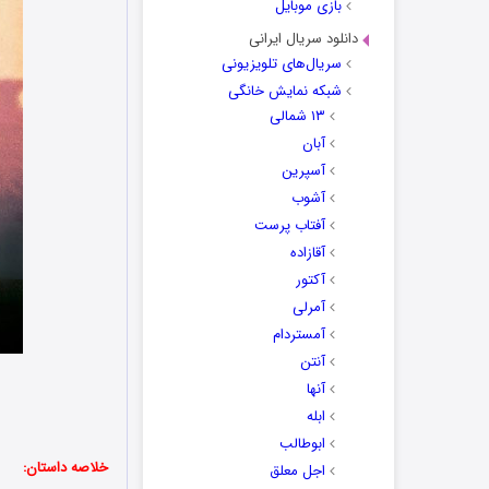
بازی موبایل
دانلود سریال ایرانی
سریال‌های تلویزیونی
شبکه نمایش خانگی
۱۳ شمالی
آبان
آسپرین
آشوب
آفتاب پرست
آقازاده
آکتور
آمرلی
آمستردام
آنتن
آنها
ابله
ابوطالب
خلاصه داستان:
اجل معلق