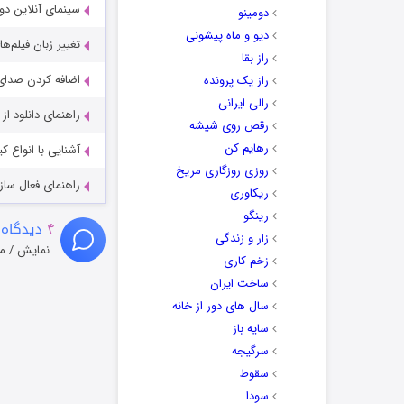
سینمای آنلاین دو
دومینو
دیو و ماه پیشونی
تغییر زبان فیلم‌ها
راز بقا
اضافه کردن صدای 
راز یک پرونده
رالی ایرانی
راهنمای دانلود ا
رقص روی شیشه
رهایم کن
آشنایی با انواع ک
روزی روزگاری مریخ
راهنمای فعال سازی کیفیت R
ریکاوری
رینگو
۴
دیدگاه 
زار و زندگی
نمایش / م
زخم کاری
ساخت ایران
سال های دور از خانه
سایه باز
سرگیجه
سقوط
سودا