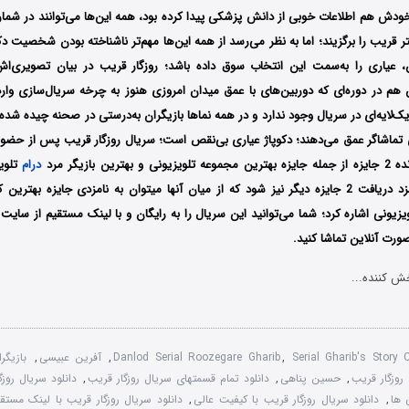
 خودش هم اطلاعات خوبی از دانش پزشکی پیدا کرده بود، همه‌ این‌ها می‌توانند در شمار د
 قریب را برگزیند؛ اما به نظر می‌رسد از همه‌ این‌ها مهم‌تر ناشناخته بودن شخصیت 
، عیاری را به‌سمت این انتخاب سوق داده باشد؛ روزگار قریب در بیان تصویری‌اش 
م در دوره‌ای که دوربین‌های با عمق میدان امروزی هنوز به چرخه‌ سریال‌سازی وارد 
لایه‌ای در سریال وجود ندارد و در همه‌ نماها بازیگران به‌درستی در صحنه چیده شده‌
تماشاگر عمق می‌دهند؛ دکوپاژ عیاری بی‌نقص است؛ سریال روزگار قریب پس از حضو
رین بازیگر مرد
درام
تلوی
هاشمی شده و نامزد دریافت 2 جایزه دیگر نیز شود که از میان آن‎ها می‎توا
ویزیونی اشاره کرد؛ شما می‌توانید این سریال را به رایگان و با لینک مستقیم از سای
 صورت آنلاین تماشا کنید.
ش کننده...
Serial Gharib's Story
,
Danlod Serial Roozegare Gharib
,
آفرین عبیسی
,
بازیگر
روزگار قریب
,
حسین پناهی
,
دانلود تمام قسمتهای سریال روزگار قریب
,
دانلود سریال روزگ
 ها
,
دانلود سریال روزگار قریب با کیفیت عالی
,
دانلود سریال روزگار قریب با لینک مستق