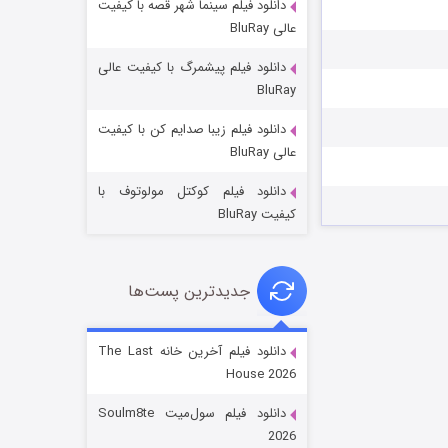
دانلود فیلم سینما شهر قصه با کیفیت
عالی BluRay
دانلود فیلم پیشمرگ با کیفیت عالی
BluRay
دانلود فیلم زیبا صدایم کن با کیفیت
جادوگری در مغولستان
عالی BluRay
۱۴ (زیرنویس)
قسمت
منتشر شد
دانلود فیلم کوکتل مولوتوف با
کیفیت BluRay
جدیدترین پست‌ها
دانلود فیلم آخرین خانه The Last
House 2026
باب اسفنجی فصل ۱۷
دانلود فیلم سول‌میت Soulm8te
۶ (زیرنویس)
قسمت
منتشر شد
2026