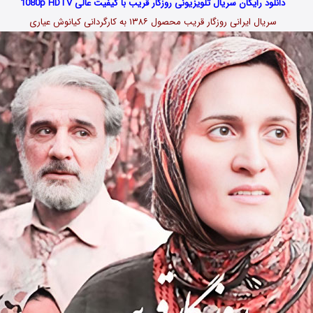
دانلود رایگان سریال تلویزیونی روزگار قریب با کیفیت عالی 1080p HDTV
سریال ایرانی روزگار قریب محصول ۱۳۸۶ به کارگردانی کیانوش عیاری