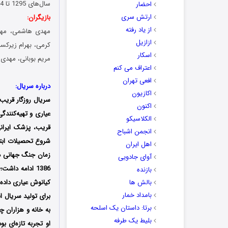
سال‌های 1295 تا 1354 را از لحاظ پزشکی در قسمت‌های مختلف به وضوح نشان داده است و…
احضار
ارتش سری
بازیگران:
از یاد رفته
مهدی هاشمی، مهرا
ازازیل
کرمی، بهرام زیرکس
اسکار
مریم بوبانی، مهدی
اعتراف می کنم
افعی تهران
درباره سریال:
اکازیون
سریال روزگار قریب 
اکنون
الکلاسیکو
انجمن اشباح
اهل ایران
آوای جادویی
بازنده
بالش ها
کیانوش عیاری داده 
بامداد خمار
برای تولید سریال ا
برتا: داستان یک اسلحه
به خانه و هزاران 
بلیط یک‌‌ طرفه
او تجربه‌ تازه‌ای ب