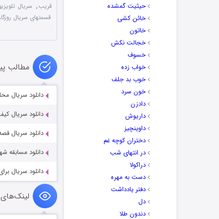
حیثیت گمشده
قریب
,
سریال تلویزیو
قسمتهای سریال روزگا
خائن کشی
خاتون
خجالت نکش
خسوف
مطالب پی
خواب زده
خوب بد جلف
خون سرد
دانلود سریال محل
دادزن
دانلود سریال کیف
داریوش
داوینچیز
دانلود سریال قصه
دختران کوچه غم
دانلود مسابقه شهر
در انتهای شب
دراکولا
دانلود سریال برای
دست به مهره
دفتر یادداشت
لینک‌های 
دل
دندون طلا