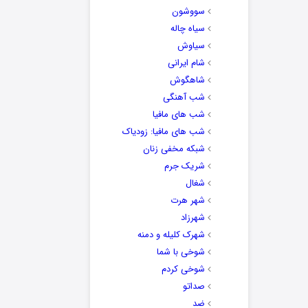
سووشون
سیاه چاله
سیاوش
شام ایرانی
شاهگوش
شب آهنگی
شب های مافیا
شب های مافیا: زودیاک
شبکه مخفی زنان
شریک جرم
شغال
شهر هرت
شهرزاد
شهرک کلیله و دمنه
شوخی با شما
شوخی کردم
صداتو
ضد