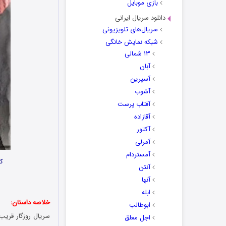
بازی موبایل
دانلود سریال ایرانی
سریال‌های تلویزیونی
شبکه نمایش خانگی
۱۳ شمالی
آبان
آسپرین
آشوب
آفتاب پرست
آقازاده
آکتور
آمرلی
آمستردام
کا
آنتن
آنها
ابله
خلاصه داستان:
ابوطالب
سریال روزگار قریب
اجل معلق