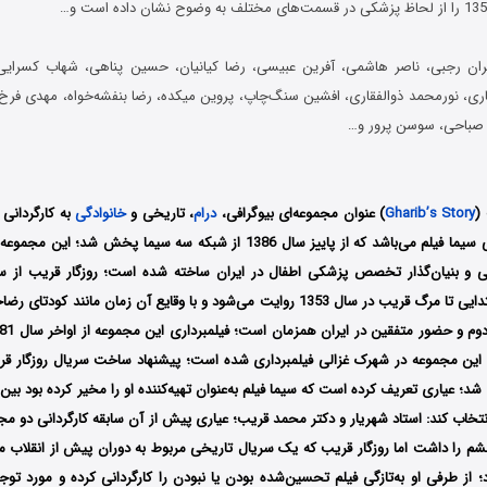
ن رجبی، ناصر هاشمی، آفرین عبیسی، رضا کیانیان، حسین پناهی، شهاب کسرایی، 
اری، نورمحمد ذوالفقاری، افشین سنگ‌چاپ، پروین میکده، رضا بنفشه‌خواه، مهدی فرخ
 صباحی، سوسن پرور و…
(
Gharib’s Story
) عنوان مجموعه‌ای بیوگرافی،
درام
، تاریخی و
خانوادگی
به کارگردانی
عیاری و تهیه‌کنندگی سیما فیلم می‌باشد که از پاییز سال 1386 از شبکه سه سیما پ
شروع تحصیلات ابتدایی تا مرگ قریب در سال 1353 روایت می‌شود و با وقایع آن زمان مان
شد؛ عیاری تعریف کرده است که سیما فیلم به‌عنوان تهیه‌کننده او را مخیر کرده بود بین 
نتخاب کند: استاد شهریار و دکتر محمد قریب؛ عیاری پیش از آن سابقه‌ کارگردانی دو مج
چشم را داشت اما روزگار قریب که یک سریال تاریخی مربوط به دوران پیش از انقلاب
ود؛ از طرفی او به‌تازگی فیلم تحسین‌شده‌ بودن یا نبودن را کارگردانی کرده و مورد توج