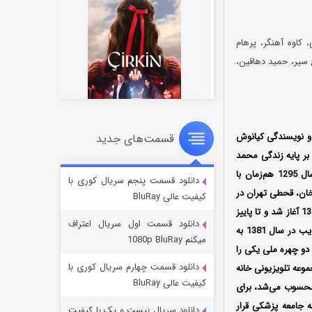
کاوه آهنگر، پرهام
 سیر، حمید دهاقین،
 و نویسندگی کیانوش
قسمت‌های جدید
سریال زشت
خش شد؛ این مجموعه بر پایه زندگی محمد
۲ (زیرنویس)
قسمت
منتشر شد
قریب، پزشک ایرانی و بنیان‌گذار تخصص پزشکی اطفال در ایران ساخته شده‌ است؛ روزگار قریب از سال 1295 هم‌زمان با
دانلود قسمت پنجم سریال کوری با
ند کودتای رضاخان، قحطی تهران در
کیفیت عالی BluRay
زمان جنگ جهانی دوم و حضور متفقین در ایران همزمان است؛ فیلمبرداری این مجموعه از اواخر سال 1381 آغاز شد و تا پاییز
دانلود قسمت اول سریال اعتراف
1386 ادامه داشت؛ این مجموعه در شهرک غزالی فیلمبرداری شده‌ است؛ پیشنهاد ساخت سریال روزگار قریب در سال 1381 به
میکنم 1080p BluRay
دو چهره‌ ملی یکی را
دانلود قسمت چهارم سریال کوری با
موعه تلویزیونی خانه
کیفیت عالی BluRay
 محسوب می‌شد، برای
ه جامعه‌ پزشکی قرار
دانلود سریال بیست و یک با کیفیت