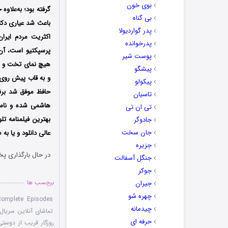
بوی خون
گرفته بود؛ به‌علاوه
بی گناه
باعث شد عیاری دکتر
پدر گواردیولا
اکثریت مردم ایران
پدرخوانده
پرسپکتیو است، آن ه
پوست شیر
هیچ نمای تخت و یک‌
پیشگو
و به قاب پیش روی 
پیکولو
حافظ موفق شد برنده 2 جایزه از جمله جایزه بهترین مجموعه تلویزیونی و بهت
تاسیان
تی ان تی
بهترین فیلمنامه تل
جادوگر
جان سخت
عالی دانلود و یا به
جزیره
در حال بارگذاری پخ
جنگل آسفالت
جوکر
برچسب ها
جیران
چهره شو
 Complete Episodes
چیدمانه
تماشای آنلاین سریال 
حرفه ای
روزگار قریب از دوستی