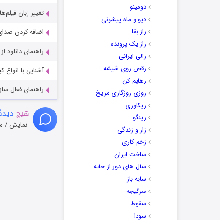
دومینو
تغییر زبان فیلم‌ها
دیو و ماه پیشونی
راز بقا
اضافه کردن صدای 
راز یک پرونده
راهنمای دانلود ا
رالی ایرانی
رقص روی شیشه
آشنایی با انواع ک
رهایم کن
راهنمای فعال سازی کیفیت R
روزی روزگاری مریخ
ریکاوری
هیچ
دیدگا
رینگو
نمایش / م
زار و زندگی
زخم کاری
ساخت ایران
سال های دور از خانه
سایه باز
سرگیجه
سقوط
سودا