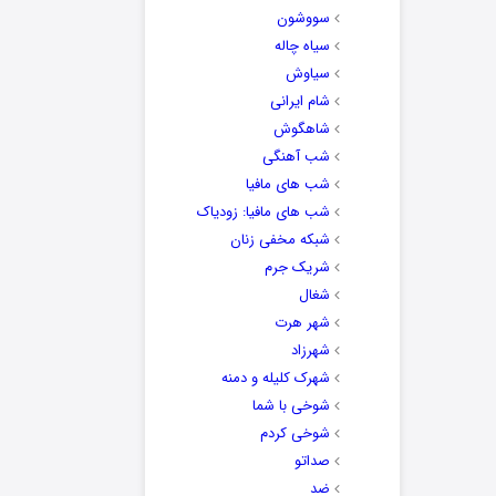
سووشون
سیاه چاله
سیاوش
شام ایرانی
شاهگوش
شب آهنگی
شب های مافیا
شب های مافیا: زودیاک
شبکه مخفی زنان
شریک جرم
شغال
شهر هرت
شهرزاد
شهرک کلیله و دمنه
شوخی با شما
شوخی کردم
صداتو
ضد