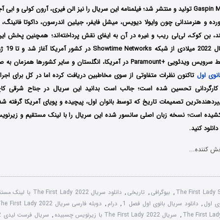
Lionsgate و Gaspin Media تولید و منتشر شد؛ فیلمنامه این سریال را نیز الن فیری، آرون کولی
رده و هنرمندانی چون وایولا دیویس، میشل فایفر، جیلین اندرسون، داکوتا فانینگ،‌ ا
لند، بن کوک، لی‌لی ریب و غیره در آن به ایفای نقش پرداخته‌اند؛ همچنین پخش این 
تاریخ 17 آو
داشت؛ سپس توسط سرویس ویدئویی +Paramount در آمریکا، انگلستان و سایر کشورها 
انوی اول
تاکنون نظرات متفاوتی از سوی مخاطبین دریافت کرده اما در کل برای اجراها
کارگردانی تحسین شده است؛ جالب است بدانید این سریال در جناح شرقی کاخ
ییردهنده‌ترین تصمیمات تاریخ که توسط بانوان اول، پیچیده و پویای آمریکا گرفته شد
 کشیده است؛ نسخه زبان اصلی سانسور شده این سریال را با لینک مستقیم و زیرنوی
نلود کنید.
ش کننده...
The First Lady
,
بیوگرافی
,
تاریخی
,
دانلود سریال The First Lady 2022 با لینک مستقیم
,
دانلود سریال بانوی اول فصل 1
,
درام
,
دوبله فارسی سریال The First Lady 2022
,
سریال The First Lady 2022 با زیرنویس چسبیده
,
سریال فرست لیدی The First Lady 2022