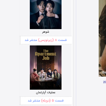
شوهر
۸ (زیرنویس)
قسمت
منتشر شد
عملیات آپارتمان
۵ (دوبله)
قسمت
منتشر شد