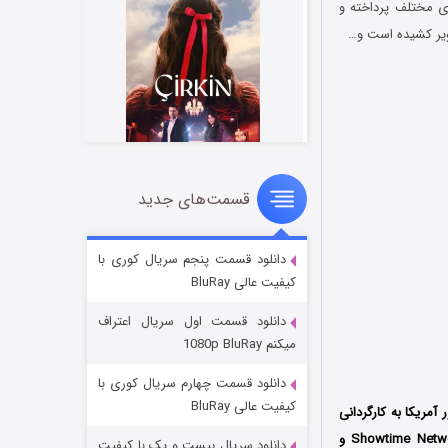
ر دوره‌های مختلف پرداخته و
ویر کشیده است و…
قسمت‌های جدید
سریال زشت
۲ (زیرنویس)
قسمت
منتشر شد
دانلود قسمت پنجم سریال کوری با
کیفیت عالی BluRay
دانلود قسمت اول سریال اعتراف
میکنم 1080p BluRay
دانلود قسمت چهارم سریال کوری با
کیفیت عالی BluRay
ریکا به کارگردانی
سوزان بیر است که فصل اول آن در قالب 10 قسمت در سال 2022 میلادی توسط سه کمپانی Showtime Networks و
دانلود سریال بیست و یک با کیفیت