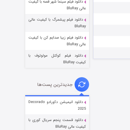
دانلود فیلم سینما شهر قصه با کیفیت
عالی BluRay
دانلود فیلم پیشمرگ با کیفیت عالی
BluRay
دانلود فیلم زیبا صدایم کن با کیفیت
جادوگری در مغولستان
عالی BluRay
۱۴ (زیرنویس)
قسمت
منتشر شد
دانلود فیلم کوکتل مولوتوف با
کیفیت BluRay
جدیدترین پست‌ها
دانلود انیمیشن دکورادو Decorado
2025
باب اسفنجی فصل ۱۷
دانلود قسمت پنجم سریال کوری با
۶ (زیرنویس)
قسمت
منتشر شد
کیفیت عالی BluRay