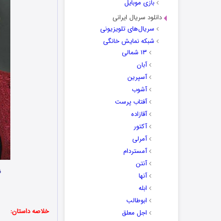
بازی موبایل
دانلود سریال ایرانی
سریال‌های تلویزیونی
شبکه نمایش خانگی
۱۳ شمالی
آبان
آسپرین
آشوب
آفتاب پرست
آقازاده
آکتور
آمرلی
آمستردام
آنتن
ن
آنها
ابله
ابوطالب
خلاصه داستان:
اجل معلق