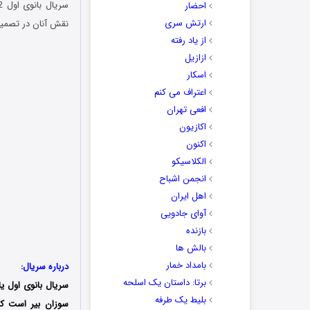
احضار
ارتش سری
نقش آنان در تصمیم
از یاد رفته
ازازیل
اسکار
اعتراف می کنم
افعی تهران
اکازیون
اکنون
الکلاسیکو
انجمن اشباح
اهل ایران
آوای جادویی
بازنده
بالش ها
بامداد خمار
درباره سریال:
برتا: داستان یک اسلحه
سریال بانوی اول ی
بلیط یک‌‌ طرفه