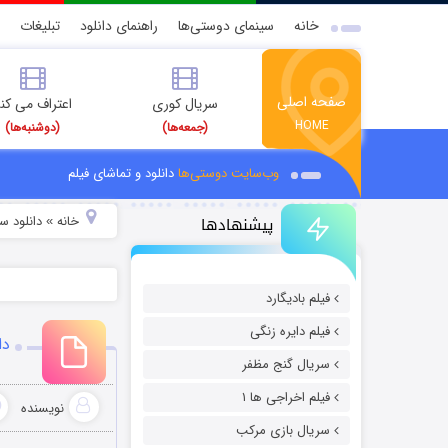
خانه
سینمای دوستی‌ها
راهنمای دانلود
تبلیغات
صفحه اصلی
سریال کوری
اعتراف می کن
HOME
(جمعه‌ها)
(دوشنبه‌ها)
وب‌سایت دوستی‌ها
دانلود و تماشای فیلم
پیشنهادها
خانه
دانلود س
»
فیلم بادیگارد
فیلم دایره زنگی
دان
سریال گنج مظفر
فیلم اخراجی ها ۱
نویسنده
سریال بازی مرکب