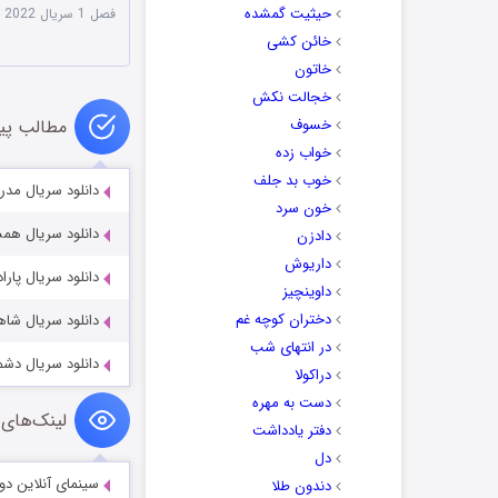
حیثیت گمشده
فصل 1 سریال The First Lady 2022
خائن کشی
خاتون
خجالت نکش
خسوف
مطالب پی
خواب زده
خوب بد جلف
دانلود سریال مدرسه خانگی 
خون سرد
دانلود سریال همسر سابق 022
دادزن
داریوش
دانلود سریال پارادایس 025-2026
داوینچیز
دختران کوچه غم
دانلود سریال شاهدان esses 2021
در انتهای شب
دانلود سریال دشمن خونی 
دراکولا
دست به مهره
لینک‌های 
دفتر یادداشت
دل
سینمای آنلاین دو
دندون طلا