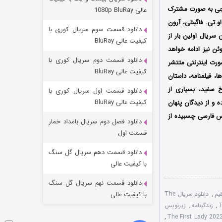
مردگان متحرک: شهر مرده ۳
 و ابی آجی به صورت مشترک
عالی 1080p BluRay
۲ (زیرنویس)
قسمت
منتشر شد
و.تی. فاگبنلی، آرون
دانلود قسمت سوم سریال کوری با
سریال اولین بار از
کیفیت عالی BluRay
ریل سال 2022 میلادی از شبکه Showtime Networks در کشور آمریکا آغاز شد و تا 19 ژوئن نیز ادامه خواهد
دانلود قسمت دوم سریال کوری با
همزمان به صورت اینترنتی متتشر
کیفیت عالی BluRay
، فیلمنامه، داستان
 سفید، بسیاری از
دانلود قسمت اول سریال کوری با
کیفیت عالی BluRay
ه و از دیدگان پنهان
س فارسی چسبیده از
دانلود فصل دوم سریال بامداد خمار
شکست استوارت در نجات جهان
قسمت اول
۷ (زیرنویس)
قسمت
منتشر شد
دانلود قسمت دهم سریال گل سنگ
با کیفیت عالی
دانلود قسمت نهم سریال گل سنگ
,
دانلود سریال The
با کیفیت عالی
,
زندگینامه
,
زیرنویس
,