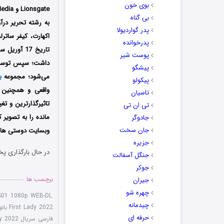
بوی خون
بی گناه
به رشته تحریر درآو
پدر گواردیولا
اکهارت، کیفر ساتر
پدرخوانده
پوست شیر
پیشگو
می‌شود؛ مجموعه
ب
پیکولو
واقعی و همچنین 
تاسیان
تاثیرگذارترین و تغ
تی ان تی
مانده را به تصویر
جادوگر
جان سخت
وبسایت دوستی ها دا
جزیره
در حال بارگذاری پخ
جنگل آسفالت
جوکر
برچسب ها
جیران
چهره شو
 S01 1080p WEB-DL
چیدمانه
First Lady 2022 بانوی اول
حرفه ای
فارسی سریال The First Lady 2022