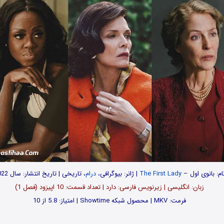
ام: بانوی اول –
The First Lady
| ژانر: بیوگرافی،
درام
، تاریخی | تاریخ انتشار: سال 2022
زبان: انگلیسی | زیرنویس فارسی: دارد | تعداد قسمت‌: 10 اپیزود (فصل 1)
فرمت: MKV | محصول شبکه Showtime | امتیاز: 5.8 از 10