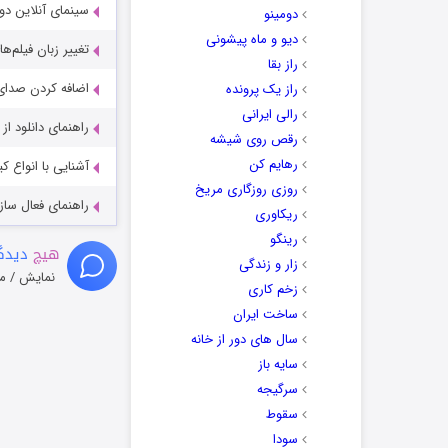
سینمای آنلاین دو
دومینو
دیو و ماه پیشونی
تغییر زبان فیلم‌ها
راز بقا
اضافه کردن صدای 
راز یک پرونده
رالی ایرانی
راهنمای دانلود ا
رقص روی شیشه
رهایم کن
آشنایی با انواع ک
روزی روزگاری مریخ
راهنمای فعال سازی کیفیت R
ریکاوری
رینگو
هیچ
دیدگا
زار و زندگی
نمایش / م
زخم کاری
ساخت ایران
سال های دور از خانه
سایه باز
سرگیجه
سقوط
سودا