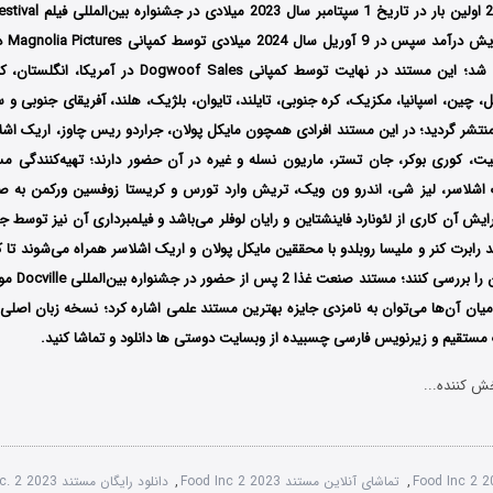
کشور آ
کشور آمریکا اکران شد؛ این مستند در نهایت توسط کمپانی of Sales
رزیل، چین، اسپانیا، مکزیک، کره جنوبی، تایلند، تایوان، بلژیک، هلند، آفریقای جنوبی و
منتشر گردید؛ در این مستند افرادی همچون مایکل پولان، جراردو ریس چاوز، اریک اشل
یت، کوری بوکر، جان تستر، ماریون نسله و غیره در آن حضور دارند؛ تهیه‌کنندگی م
ک اشلاسر، لیز شی، اندرو ون ویک، تریش وارد تورس و کریستا زوفسین ورکمن به 
ایش آن کاری از لئونارد فاینشتاین و رایان لوفلر می‌باشد و فیلمبرداری آن نیز توسط 
رابرت کنر و ملیسا روبلدو با محققین مایکل پولان و اریک اشلاسر همراه می‌شوند تا ک
صنعت غذایی مدر
نک مستقیم و زیرنویس فارسی چسبیده از وبسایت دوستی ها دانلود و تماشا کنید.
ش کننده...
Food Inc 2 
,
تماشای آنلاین مستند Food Inc 2 2023
,
دانلود رایگان مستند Food Inc. 2 2023