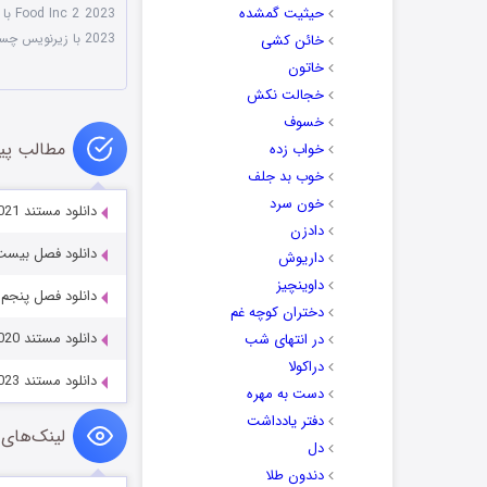
حیثیت گمشده
Food Inc 2 2023 با لینک مستقیم
2023 با زیرنویس چسبیده
خائن کشی
خاتون
خجالت نکش
خسوف
مطالب پی
خواب زده
خوب بد جلف
خون سرد
دانلود مستند Africa’s Wild Year 2021
دادزن
دانلود فصل بیست و چهار
داریوش
داوینچیز
دانلود فصل پنجم مستن
دختران کوچه غم
دانلود مستند Street Food: Latin America 2020
در انتهای شب
دراکولا
دانلود مستند Messi Meets America 2023
دست به مهره
دفتر یادداشت
لینک‌های 
دل
دندون طلا