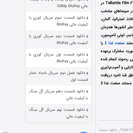
عملیات آپارتمان
مستند صنعت غذا 2 اولین بار در تاریخ 1 سپتامبر سال 2023 میلادی در جشنواره بین‌المللی فیلم Telluride Film Festival در
عالی 1080p BluRay
مریکا به نمایش درآمد سپس در 9 آوریل سال 2024 میلادی توسط کمپانی Magnolia Pictures در سینماهای منتخب
۲ (زیرنویس)
قسمت
منتشر شد
دانلود قسمت سوم سریال کوری با
Dogwo در آمریکا، انگلستان، کانادا، استرالیا، آلمان،
کیفیت عالی BluRay
 سایر کشورها همزمان
اسر، تونی تامپسون،
دانلود قسمت دوم سریال کوری با
کیفیت عالی BluRay
ستند
صنعت غذا 2
را
صورت مشترک برعهده
دانلود قسمت اول سریال کوری با
جی ردموند انجام شده
کیفیت عالی BluRay
ارایی و آسیب‌پذیری‌
دانلود فصل دوم سریال بامداد خمار
ن را بررسی کنند؛ مستند صنعت غذا 2 پس از حضور در جشنواره بین‌المللی Docville موفق شد نامزد دریافت
مردگان متحرک: شهر مرده ۳
قسمت اول
2 جایزه شود که از میان آن‌ها می‌توان به نامزدی جایزه بهترین مستند علمی اشاره کرد؛ نسخه زبان اصلی مستند صنعت غذا 2
۲ (زیرنویس)
قسمت
منتشر شد
دانلود قسمت دهم سریال گل سنگ
با کیفیت عالی
دانلود قسمت نهم سریال گل سنگ
با کیفیت عالی
,
دانلود مستند