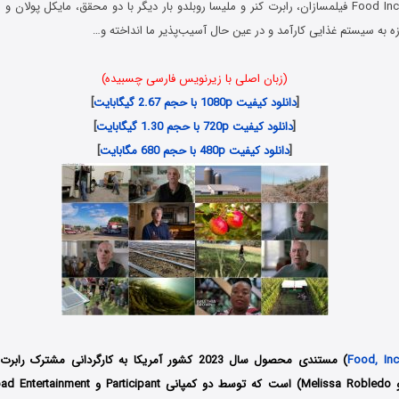
در مستند Food Inc 2 2023 فیلمسازان، رابرت کنر و ملیسا روبلدو بار دیگر با دو محقق، مایکل پو
ازه به سیستم غذایی کارآمد و در عین حال آسیب‌پذیر ما انداخته و…
(زبان اصلی با زیرنویس فارسی چسبیده)
[
دانلود کیفیت 1080p با حجم 2.67 گیگابایت
]
[
دانلود کیفیت 720p با حجم 1.30 گیگابایت
]
[
دانلود کیفیت 480p با حجم 680 مگابایت
]
Food, Inc
) مستندی محصول سال 2023 کشور آمریکا به کارگردانی مشترک