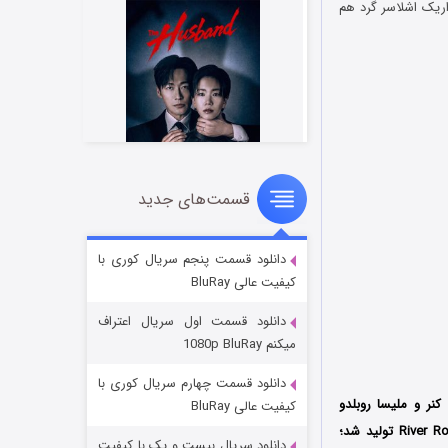
لان و اریک اشلاسر گرد هم
قسمت‌های جدید
شوهر
۸ (زیرنویس)
قسمت
منتشر شد
دانلود قسمت پنجم سریال کوری با
کیفیت عالی BluRay
دانلود قسمت اول سریال اعتراف
میکنم 1080p BluRay
دانلود قسمت چهارم سریال کوری با
 رابرت کنر و ملیسا روبلدو
کیفیت عالی BluRay
(Robert Kenner و Melissa Robledo) است که توسط دو کمپانی Participant و River Road Entertainment تولید شد؛
دانلود سریال بیست و یک با کیفیت