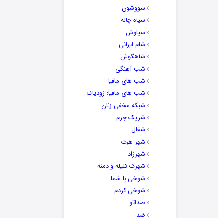
سووشون
سیاه چاله
سیاوش
شام ایرانی
شاهگوش
شب آهنگی
شب های مافیا
شب های مافیا: زودیاک
شبکه مخفی زنان
شریک جرم
شغال
شهر هرت
شهرزاد
شهرک کلیله و دمنه
شوخی با شما
شوخی کردم
صداتو
ضد