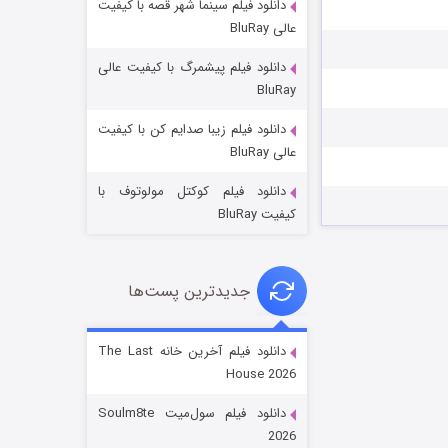
دانلود فیلم سینما شهر قصه با کیفیت
عالی BluRay
دانلود فیلم پیشمرگ با کیفیت عالی
BluRay
دانلود فیلم زیبا صدایم کن با کیفیت
خاندان اژدها فصل ۳
عالی BluRay
۶ (زیرنویس)
قسمت
منتشر شد
دانلود فیلم کوکتل مولوتوف با
کیفیت BluRay
جدیدترین پست‌ها
دانلود فیلم آخرین خانه The Last
House 2026
جادوگری در مغولستان
دانلود فیلم سول‌میت Soulm8te
۱۴ (زیرنویس)
قسمت
منتشر شد
2026