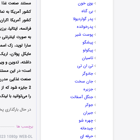
بوی خون
بی گناه
پدر گواردیولا
پدرخوانده
فرانسه، ایتالیا، ب
پوست شیر
به صورت اینترنتی 
پیشگو
سارا لوید، زک اسم
پیکولو
مایکل پولان، اری
تاسیان
داشته، تدوین و ویر
تی ان تی
است؛ در این مستند 
جادوگر
جان سخت
جزیره
را می‌توانید با لی
جنگل آسفالت
جوکر
در حال بارگذاری پخ
جیران
چهره شو
برچسب ها
چیدمانه
حرفه ای
2023 1080p WEB-DL