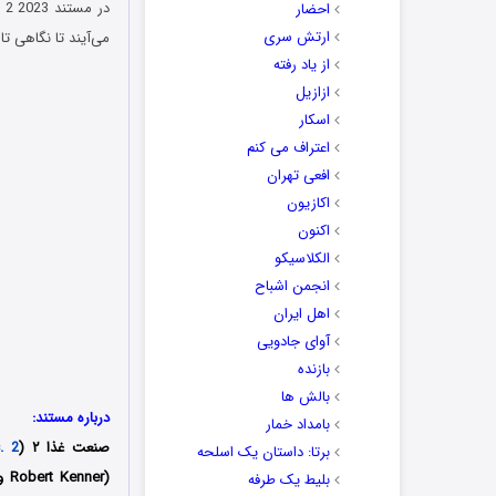
احضار
ارتش سری
می‌آیند تا نگاهی ت
از یاد رفته
ازازیل
اسکار
اعتراف می کنم
افعی تهران
اکازیون
اکنون
الکلاسیکو
انجمن اشباح
اهل ایران
آوای جادویی
بازنده
بالش ها
درباره مستند:
بامداد خمار
صنعت غذا ۲ (
. 2
برتا: داستان یک اسلحه
بلیط یک‌‌ طرفه