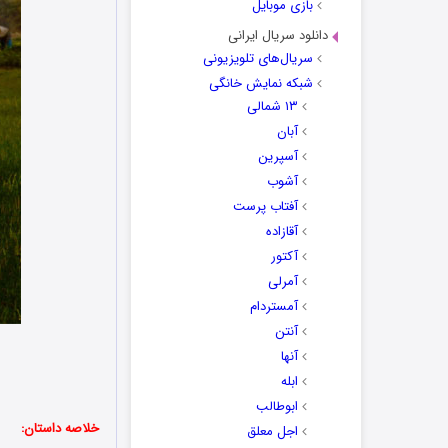
بازی موبایل
دانلود سریال ایرانی
سریال‌های تلویزیونی
شبکه نمایش خانگی
۱۳ شمالی
آبان
آسپرین
آشوب
آفتاب پرست
آقازاده
آکتور
آمرلی
آمستردام
آنتن
آنها
ابله
ابوطالب
خلاصه داستان:
اجل معلق