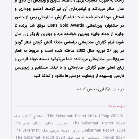
راحجا به صورت مشترک برعهده داشته، تدوین و ویرایش آن کاری از
منان ساغر می‌باشد و فیلمبرداری آن نیز توسط آملندو چوداری و
استنلی مودا انجام شده است؛ فیلم گزارش سابارماتی پس از حضور
در جشنواره‌‌‌‌ بین‌المللی Lions Gold Awards موفق شد برنده 2
جایزه از جمله جایزه بهترین خواننده مرد و بهترین بازیگر زن سال
شود؛ فیلم گزارش سابارماتی براساس حادثه آتش گرفتن قطار گودرا
در روز 27 فوریه سال 2002 ساخته شده است و مربوط به قطار
سریع‌السیر سابارماتی می‌باشد؛ شما می‌توانید نسخه دوبله فارسی و
زبان اصلی فیلم گزارش سابارماتی را با ‌لینک مستقیم و زیرنویس
فارسی چسبیده از وبسایت دوستی‌ها دانلود و تماشا کنید.
در حال بارگذاری پخش کننده...
برچسب ها
The Sabarmati Report 2024 1080p WEB-DL
,
تماشای آنلاین فیلم
The Sabarmati Report 2024
,
جنایی
,
دانلود رایگان فیلم The
Sabarmati Report 2024
,
درام
,
دوبله فارسی فیلم The Sabarmati
Report 2024
,
زیرنویس فارسی فیلم The Sabarmati Report 2024
,