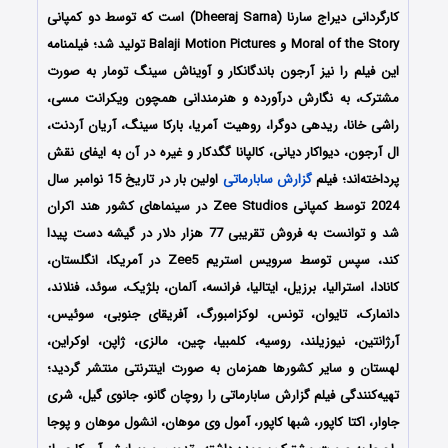
کارگردانی دیراج سارنا (Dheeraj Sarna) است که توسط دو کمپانی‌
Moral of the Story و Balaji Motion Pictures تولید شد؛ فیلمنامه
این فیلم را نیز آرجون باندگانکار و آویناش سینگ تومار به صورت
مشترک، به نگارش درآورده و هنرمندانی همچون ویکرانت مسی،
راشی خانا، ریدهی دوگرا، روهیت آمریا، بارکا سینگ، آریان آردنت،
ال آرجون، دیواکار دیانی، کالپانا گگدکار و غیره در آن به ایفای نقش
پرداخته‌اند؛ فیلم
گزارش سابارماتی
اولین بار در تاریخ 15 نوامبر سال
2024 توسط کمپانی‌‌ Zee Studios در سینماهای کشور هند اکران
شد و توانست به فروش تقریبی 77 هزار دلار در گیشه دست پیدا
کند، سپس توسط سرویس استریم Zee5 در آمریکا، انگلستان،
کانادا، استرالیا، برزیل، ایتالیا، فرانسه، آلمان، بلژیک، سوئد، فنلاند،
دانمارک، تایوان، تونس، لوکزامبورگ، آفریقای جنوبی، سوئیس،
آرژانتین، نیوزیلند، روسیه، کلمبیا، چین، مالزی، ژاپن، اوکراین،
لهستان و سایر کشورها همزمان به صورت اینترنتی منتشر گردید؛
تهیه‌کنندگی فیلم گزارش سابارماتی را روچان گانو، جانوی گیل، شری
جاوار، اکتا کاپور، شبها کاپور، آمول وی موهان، انشول موهان و پوجا