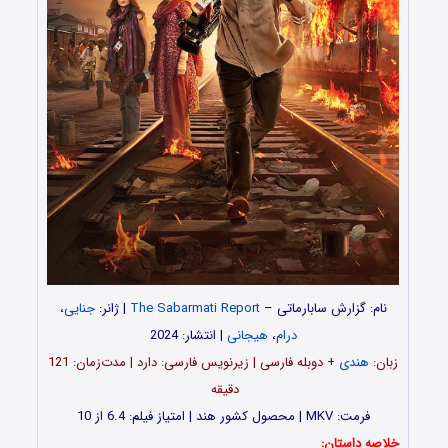
نام: گزارش سابارماتی –
The Sabarmati Report
| ژانر:
جنایی
،
درام
،
هیجانی
| انتشار: 2024
زبان:
هندی
+ دوبله فارسی | زیرنویس فارسی: دارد | مدت‌زمان: 121
دقیقه
فرمت: MKV | محصول کشور هند | امتیاز فیلم: 6.4 از 10
خلاصه داستان: