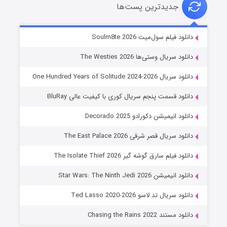
جدیدترین پست‌ها
خاندان اژدها فصل ۳
دانلود فیلم سول‌میت Soulm8te 2026
۶ (زیرنویس)
قسمت
منتشر شد
دانلود سریال وستی‌ها The Westies 2026
دانلود سریال One Hundred Years of Solitude 2024-2026
دانلود قسمت پنجم سریال کوری با کیفیت عالی BluRay
دانلود انیمیشن دکورادو Decorado 2025
دانلود سریال قصر شرقی The East Palace 2026
دانلود فیلم سارق گوشه گیر The Isolate Thief 2026
جادوگری در مغولستان
دانلود انیمیشن Star Wars: The Ninth Jedi 2026
۱۴ (زیرنویس)
قسمت
منتشر شد
دانلود سریال تد لاسو Ted Lasso 2020-2026
دانلود مستند Chasing the Rains 2022