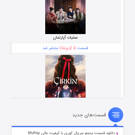
عملیات آپارتمان
۵ (دوبله)
قسمت
منتشر شد
قسمت‌های جدید
سریال زشت
۲ (زیرنویس)
قسمت
منتشر شد
دانلود قسمت پنجم سریال کوری با کیفیت عالی BluRay