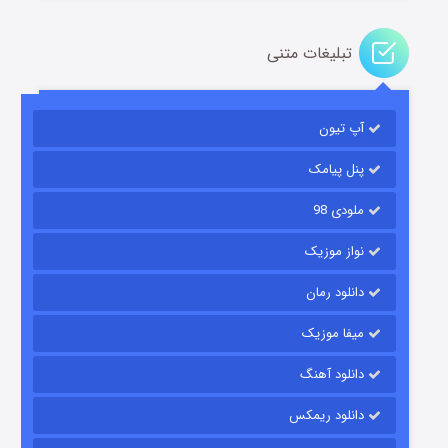
تبلیغات متنی
آپ تیون
باب اسفنجی فصل ۱۷
۶ (زیرنویس)
قسمت
منتشر شد
پنل پیامک
ملودی 98
نواز موزیک
دانلود رمان
میفا موزیک
دانلود آهنگ
رویایی برای تو
دانلود ریمکس
۱۵ (دوبله)
قسمت
منتشر شد