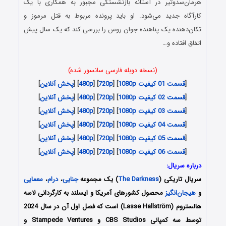
هرمان‌سدوتیر در آستانه بازنشستگی مجبور به همکاری با یک
کارآگاه جدید می‌شود. او باید پرونده مربوط به قتل مرموز و
تکان‌دهنده یک پناهنده جوان روس را بررسی کند که یک سال پیش
اتفاق افتاده و…
(نسخه دوبله فارسی سانسور شده)
[
قسمت 01 کیفیت 1080p
] [
720p
] [
480p
] [
پخش آنلاین
]
[
قسمت 02 کیفیت 1080p
] [
720p
] [
480p
] [
پخش آنلاین
]
[
قسمت 03 کیفیت 1080p
] [
720p
] [
480p
] [
پخش آنلاین
]
[
قسمت 04 کیفیت 1080p
] [
720p
] [
480p
] [
پخش آنلاین
]
[
قسمت 05 کیفیت 1080p
] [
720p
] [
480p
] [
پخش آنلاین
]
[
قسمت 06 کیفیت 1080p
] [
720p
] [
480p
] [
پخش آنلاین
]
درباره سریال:
سریال تاریکی (
The Darkness
) یک مجموعه
جنایی
،
درام
،
معمایی
و
هیجان‌انگیز
محصول کشورهای آمریکا و ایسلند به کارگردانی لاسه
هالستروم (Lasse Hallström) است که فصل اول آن در سال 2024
توسط سه کمپانی CBS Studios و Stampede Ventures و