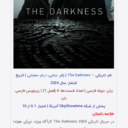
نام: تاریکی –
The Darkness
| ژانر:
جنایی
،
درام
،
معمایی
| تاریخ
انتشار: سال 2024
زبان: دوبله فارسی | تعداد قسمت‌‌‌‌ها: 6 (فصل 1) | زیرنویس فارسی:
دارد
پخش از شبکه SkyShowtime آمریکا | امتیاز: 6.1 از 10
خلاصه داستان:
در سریال تاریکی The Darkness 2024 کارآگاه ویژه، دی‌آی هولدا