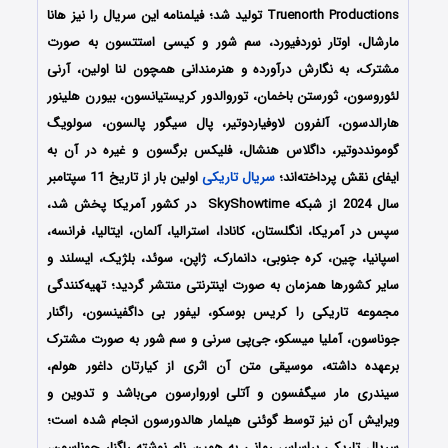
Truenorth Productions تولید شد؛ فیلمنامه این سریال را نیز هانا
مارشال، اوتار نوردفیورد، سم شور و کیسی استتسون به صورت
مشترک، به نگارش درآورده و هنرمندانی همچون لنا اولین، آرنی
لئوروسون، ثورستن باخمان، توروالدور کریستیانسون، بیورن هلینور
هارالدسون، آلفرون لاوفیاردوتیر، پال سیگور پالسون، سولویگ
گومونددوتیر، داگلاس هنشال، فلیکس برگسون و غیره در آن به
ایفای نقش پرداخته‌اند؛
سریال تاریکی
اولین بار از تاریخ 11 سپتامبر
سال 2024 از شبکه SkyShowtime در کشور آمریکا پخش شد،
سپس در آمریکا، انگلستان، کانادا، استرالیا، آلمان، ایتالیا، فرانسه،
اسپانیا، چین، کره جنوبی، دانمارک، ژاپن، سوئد، بلژیک، ایسلند و
سایر کشورها همزمان به صورت اینترنتی منتشر گردید؛ تهیه‌کنندگی
مجموعه تاریکی را کریس بوسکو، لیفور بی داگفینسون، راگنار
جوناسون، آملیا میسکو، جی‌پی سرنی و سم شور به صورت مشترک
برعهده داشته، موسیقی متن آن اثری از کیارتان داغور هولم،
سیندری مار سیگفسون و آتلی اوروارسون می‌باشد و تدوین و
ویرایش آن نیز توسط گوئنی هیلمار هالدورسون انجام شده است؛
سریال تاریکی براساس رمانی به همین نام نوشته راگنار جوناسون،