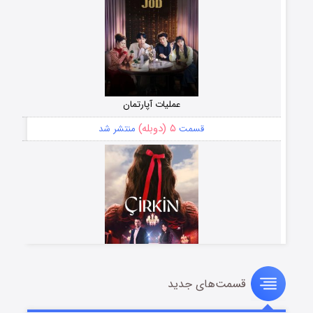
عملیات آپارتمان
۵ (دوبله)
قسمت
منتشر شد
قسمت‌های جدید
سریال زشت
۲ (زیرنویس)
قسمت
منتشر شد