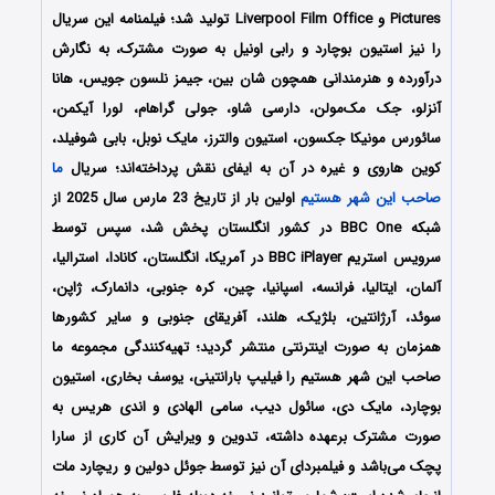
Pictures و Liverpool Film Office تولید شد؛ فیلمنامه این سریال
را نیز استیون بوچارد و رابی اونیل به صورت مشترک، به نگارش
درآورده و هنرمندانی همچون شان بین، جیمز نلسون جویس، هانا
آنزلو، جک مک‌مولن، دارسی شاو، جولی گراهام، لورا آیکمن،
سائورس مونیکا جکسون، استیون والترز، مایک نوبل، بابی شوفیلد،
کوین هاروی و غیره در آن به ایفای نقش پرداخته‌اند؛ سریال
ما
صاحب این شهر هستیم
اولین بار از تاریخ 23 مارس سال 2025 از
شبکه‌ BBC One در کشور انگلستان پخش شد، سپس توسط
سرویس استریم BBC iPlayer در آمریکا، انگلستان، کانادا، استرالیا،
آلمان، ایتالیا، فرانسه، اسپانیا، چین، کره جنوبی، دانمارک، ژاپن،
سوئد، آرژانتین، بلژیک، هلند، آفریقای جنوبی و سایر کشورها
همزمان به صورت اینترنتی منتشر گردید؛ تهیه‌کنندگی مجموعه ما
صاحب این شهر هستیم را فیلیپ بارانتینی، یوسف بخاری، استیون
بوچارد، مایک دی، سائول دیب، سامی الهادی و اندی هریس به
صورت مشترک برعهده داشته، تدوین و ویرایش آن کاری از سارا
پچک می‌باشد و فیلمبردای آن نیز توسط جوئل دولین و ریچارد مات