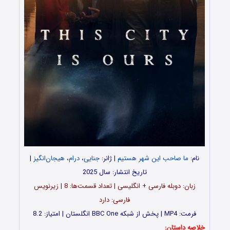
نام:
ما صاحب این شهر هستیم
| ژانر:
جنایی
،
درام
،
هیجان‌انگیز
|
تاریخ انتشار: سال 2025
زبان: دوبله فارسی + انگلیسی | تعداد قسمت‌‌‌‌ها: 8 | زیرنویس
فارسی: دارد
فرمت: MP4 | پخش از شبکه BBC One انگلستان | امتیاز: 8.2
خلاصه داستان: