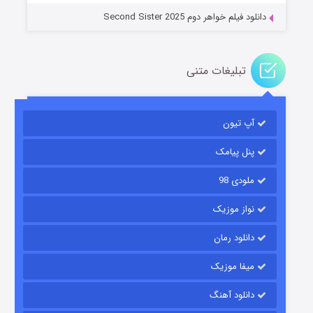
دانلود فیلم خواهر دوم Second Sister 2025
تبلیغات متنی
باب اسفنجی فصل ۱۷
آپ تیون
۶ (زیرنویس)
قسمت
منتشر شد
پنل پیامک
ملودی 98
نواز موزیک
دانلود رمان
میفا موزیک
رویایی برای تو
دانلود آهنگ
۱۵ (دوبله)
قسمت
منتشر شد