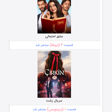
عشق احتمالی
۶ (دوبله)
قسمت
منتشر شد
سریال زشت
۱ (زیرنویس)
قسمت
منتشر شد