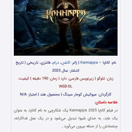
نام: کاناپا –
Kannappa
| ژانر:
اکشن
،
درام
، فانتزی، تاریخی | تاربخ
انتشار: سال 2025
زبان: تلوگو | زیرنویس فارسی: دارد | زمان: 190 دقیقه | کیفیت:
WEB-DL
کارگردان: میوکیش کومار سینگ | محصول هند | امتیاز: N/A
خلاصه داستان:
در فیلم کاناپا Kannappa 2025 یک شکارچی به نام کاناپا، به عنوان
یک عابد، به خدای شیوا تبدیل می‌شود و در یک عمل فداکارانه،
چشمانش را از حدقه بیرون می‌آورد…