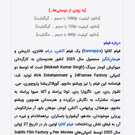
(به زودی از دوستی‌ها…)
[
دانلود کیفیت 1080p با حجم … گیگابایت
]
[
دانلود کیفیت 720p با حجم … گیگابایت
]
[
دانلود کیفیت 480p با حجم … مگابایت
]
درباره فیلم:
فیلم کاناپا (
Kannappa
) یک فیلم
اکشن
،
درام
، فانتزی، تاریخی و
هیجان‌انگیز
محصول سال 2025 کشور هندوستان به کارگردانی
میوکیش کومار سینگ (Mukesh Kumar Singh) است که توسط دو
کمپانی‌ 24Frames Factory و AVA Entertainment تولید شد؛
فیلمنامه این فیلم را نیز ویشنو مانچو، گوپالاکریشنا پاروچوری، جی.
اشوار ردی، جی. ناگزوارا ردی، توتا پراساد و آکلا سیوا پراساد به
صورت مشترک،
به نگارش درآورده و هنرمندانی همچون
ویشنو
مانچو، موهنلال، پرابهاس، آکشی کومار، موهان بابو، آر.ساراتکومار،
پریتی موخوندان، مادهو، آیشواریا باسکران، براهماناندام و غیره در
آن به ایفای نقش پرداخته‌اند؛
فیلم کاناپا
اولین بار در تاریخ 27 ژوئن
سال 2025 توسط کمپانی‌های Pen Movies و Sakthi Film Factory