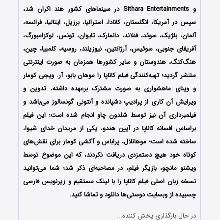
و Sithara Entertainments در سینماهای کشور هند اکران شد،
سپس در آمریکا، انگلستان، کانادا، استرالیا، برزیل، ایتالیا، فرانسه،
آلمان، بلژیک، سوئد، فنلاند، دانمارک، تایوان، تونس، لوکزامبورگ،
آفریقای جنوبی، سوئیس، آرژانتین، نیوزیلند، روسیه، کلمبیا، چین،
هنگ‌کنگ، هندوستان و سایر کشورها همزمان به صورت اینترنتی
منتشر گردید؛ تهیه‌کنندگی فیلم کاناپا را موهان بابو، آر. ویجی کومار
و وینای ماهشواری به صورت مشترک برعهده داشته، تدوین و
ویرایش آن کاری از پرادیپ دشپانده و آنتونی گونسالوز می‌باشد و
فیلمبرداری آن نیز توسط شلدون چاو انجام شده است؛ این فیلم
براساس افسانه کاناپا در آیین هندو، یکی از مریدان خدای شیوا،
ساخته شده است؛ موهانلال، پراباس و آکشی کومار برای نقش‌های
کوتاه خود هیچ دستمزدی دریافت نکردند، که این موضوع توسط
ویشنو مانچو، بازیگر فیلم، در مصاحبه‌ای ذکر شد؛ شما می‌توانید
نسخه زبان اصلی فیلم کاناپا را با ‌لینک مستقیم و زیرنویس فارسی
چسبیده از وبسایت دوستی‌ها دانلود و تماشا کنید.
در حال بارگذاری پخش کننده...