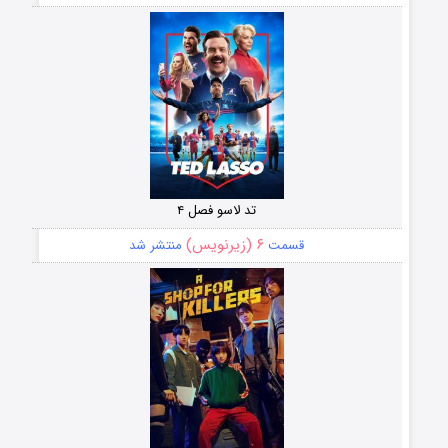
تد لاسو فصل ۴
۶ (زیرنویس)
قسمت
منتشر شد