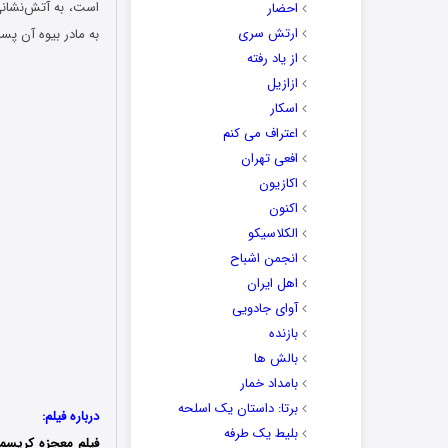
است، به آتش‌نشانی
احضار
ارتش سری
به مادر بیوه آن پسر
از یاد رفته
ازازیل
اسکار
اعتراف می کنم
افعی تهران
اکازیون
اکنون
الکلاسیکو
انجمن اشباح
اهل ایران
آوای جادویی
بازنده
بالش ها
بامداد خمار
برتا: داستان یک اسلحه
درباره فیلم:
بلیط یک‌‌ طرفه
فیلم معجزه کریس