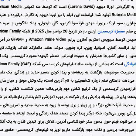
به نگارش درآورده و هن
 چارلی بسو، اریک ریورا، مهدی فرانسوا اکرمن، گای ناردولی، پملا مانگوس و غیره 
ن فیلم
معجزه کریسمس
آمریکا پخش شد، سپس توسط سرو
تالیا، فرانسه، آلمان، اسپانیا، چین، کره جنوبی، سوئد، هلند، دانمارک، فنلاند، بلژیک، تا
انتین و سایر کشورها همزمان به صورت اینترنتی منتشر گردید؛ معجزه کریسمس یک فیلم
نوادگی
با محوریت موضوعات بازگشت به ریشه‌ها و پیدا کردن مسیر جدید در زندگی، یک داستا
 می‌دهد؛ داستان فیلم درباره شخصیتی به نام آدرین است؛ یک وکیل موفق و میان‌سا
رارسیدن کریسمس از یک ترفیع شغلی مهم بازمی‌ماند؛ همین شکست شغلی، او ر
دهد: پذیرش پیشنهاد برادرش برای شرکت در دوره آموزشی آتش‌نشانی داوطلبانه در 
 محیط شرکت‌های بزرگ و پر زرق و برق بوده، با ورود به محیط جدید و تمرین‌های 
یزیکی روبرو می‌شود، بلکه درگیر پیدا کردن مجدد هدف زندگی و ایجاد ارتباط با جامع
می‌شود؛ فیلم حول محور سفر خودشناسی آدرین، تلاش برای تبدیل شدن به یک آتش‌
می‌چرخد؛ بررسی و نکات مهم: بازگشت ماریو لوپز به فیلم‌های کریسمسی: حضور ستاره