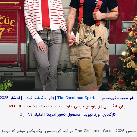
نام: معجزه کریسمس –
The Christmas Spark
| ژانر:
عاشقانه
،
کمدی
| انتشار: 2025
زبان: انگلیسی | زیرنویس فارسی: دارد | مدت: 82 دقیقه | کیفیت: WEB-DL
کارگردان: لورنا دیوید | محصول کشور آمریکا | امتیاز: 7.3 از 10
در فیلم معجزه کریسمس The Christmas Spark 2025 در ایام کریسمس، یک وکیل مو