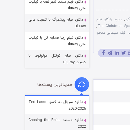
دانلود فیلم سینما شهر قصه با کیفیت
عالی BluRay
گی
,
دانلود رایگان فیلم
دانلود فیلم پیشمرگ با کیفیت عالی
BluRay
,
,
فیلم سینمایی معجزه
دانلود فیلم زیبا صدایم کن با کیفیت
جادوگری در مغولستان
عالی BluRay
۱۴ (زیرنویس)
قسمت
منتشر شد
دانلود فیلم کوکتل مولوتوف با
کیفیت BluRay
جدیدترین پست‌ها
دانلود سریال تد لاسو Ted Lasso
2020-2026
باب اسفنجی فصل ۱۷
دانلود مستند Chasing the Rains
۶ (زیرنویس)
قسمت
منتشر شد
2022