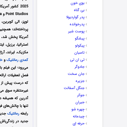
بوی خون
بی گناه
Point Studios و Roberts Media تولید شد؛ فیلمنامه این فیلم را نیز لورنا دیوید
پدر گواردیولا
لوپز، الی کوبرین،
پدرخوانده
پرداخته‌اند؛ همچنی
پوست شیر
پیشگو
استرالیا، برزیل، ای
پیکولو
مکزیک، ایرلند، آرژ
تاسیان
تی ان تی
کمدی
رمانتیک
و
خا
جادوگر
می‌رود؛ این فیلم 
جان سخت
فصل تعطیلات ارائه
جزیره
که درست پیش از ف
جنگل آسفالت
غیرمنتظره سوق می‌
جوکر
آدرین که همیشه در
جیران
تنها با چالش‌های ف
چهره شو
رابطه
رمانتیک
جدید 
چیدمانه
جدید در زندگی‌اش 
حرفه ای