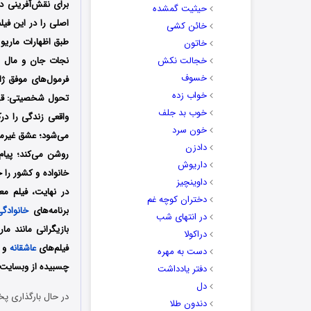
حیثیت گمشده
خائن کشی
طبق اظهارات ماریو ل
خاتون
خجالت نکش
نجات جان و مال مر
خسوف
فرمول‌های موفق ژا
خواب زده
تحول شخصیتی: قهرم
خوب بد جلف
واقعی زندگی را د
خون سرد
می‌شود؛ عشق غیرمن
دادزن
داریوش
خانواده و کشور را 
داوینچیز
در نهایت، فیلم م
دختران کوچه غم
برنامه‌های
خانوادگ
در انتهای شب
بازیگرانی مانند م
دراکولا
فیلم‌های
عاشقانه
و
دست به مهره
چسبیده از وبسایت د
دفتر یادداشت
دل
در حال بارگذاری پخ
دندون طلا