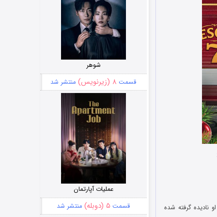
شوهر
۸ (زیرنویس)
قسمت
منتشر شد
عملیات آپارتمان
۵ (دوبله)
قسمت
منتشر شد
فق که ترفیع او نادیده گرفته شده