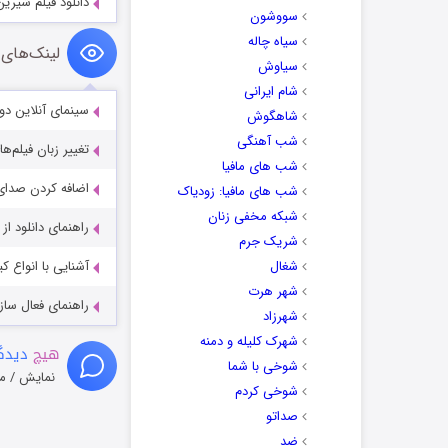
دانلود فیلم شیرین ترین کریسم
سووشون
سیاه چاله
لینک‌های 
سیاوش
شام ایرانی
سینمای آنلاین دو
شاهگوش
شب آهنگی
تغییر زبان فیلم‌ها
شب های مافیا
اضافه کردن صدای 
شب های مافیا: زودیاک
شبکه مخفی زنان
راهنمای دانلود ا
شریک جرم
شغال
آشنایی با انواع ک
شهر هرت
راهنمای فعال سازی کیفیت R
شهرزاد
شهرک کلیله و دمنه
هیچ
دیدگا
شوخی با شما
نمایش / م
شوخی کردم
صداتو
ضد