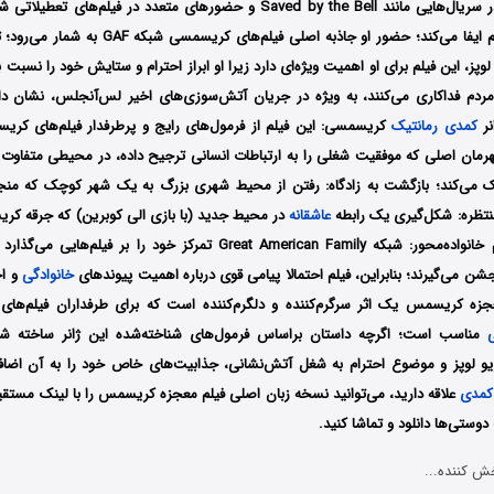
برای نقش‌آفرینی در سریال‌هایی مانند Saved by the Bell و حضورهای متعدد در فی
اصلی را در این فیلم ایفا می‌کند؛ حضور او جاذبه اصلی ف
وپز، این فیلم برای او اهمیت ویژه‌ای دارد زیرا او ابراز احترام و ستایش خود را نسبت 
دم فداکاری می‌کنند، به ویژه در جریان آتش‌سوزی‌های اخیر لس‌آنجلس، نشان داد
نر
کمدی
رمانتیک
کریسمسی: این فیلم از فرمول‌های رایج و پرطرفدار فیلم‌های کری
ان اصلی که موفقیت شغلی را به ارتباطات انسانی ترجیح داده، در محیطی متفاوت و
رک می‌کند؛ بازگشت به زادگاه: رفتن از محیط شهری بزرگ به یک شهر کوچک که من
تظره: شکل‌گیری یک رابطه
عاشقانه
در محیط جدید (با بازی الی کوبرین) که جرقه کری
روشن می‌کند؛ پیام خانواده‌محور: شبکه Great American Family تمرکز خود را ب
جشن می‌گیرند؛ بنابراین، فیلم احتمالا پیامی قوی درباره اهمیت پیوندهای
خانوادگی
و اج
عجزه کریسمس یک اثر سرگرم‌کننده و دلگرم‌کننده است که برای طرفداران فیلم‌ه
ی
مناسب است؛ اگرچه داستان براساس فرمول‌های شناخته‌شده این ژانر ساخته ش
اریو لوپز و موضوع احترام به شغل آتش‌نشانی، جذابیت‌های خاص خود را به آن اضافه
کمدی
علاقه دارید، می‌توانید نسخه زبان اصلی فیلم معجزه کریسمس را با ‌لینک مستق
وستی‌ها دانلود و تماشا کنید.
ش کننده...