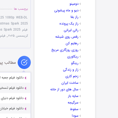
دومینو
برچسب ها
دیو و ماه پیشونی
راز بقا
025 1080p WEB-DL
راز یک پرونده
istmas Spark 2025
فیلم The Christmas Spark 2025 با زیرنویس چسبیده
رالی ایرانی
کریسمس ۲۰۲۵
,
فیلم مع
رقص روی شیشه
رهایم کن
روزی روزگاری مریخ
ریکاوری
مطالب پی
رینگو
زار و زندگی
زخم کاری
دانلود فیلم جعبه اسباب بازی 019
ساخت ایران
دانلود فیلم تسخیر session 2022
سال های دور از خانه
سایه باز
دانلود فیلم دنیای پیش رو e 2020
سرگیجه
دانلود فیلم خیابان آواز et 2016
سقوط
سودا