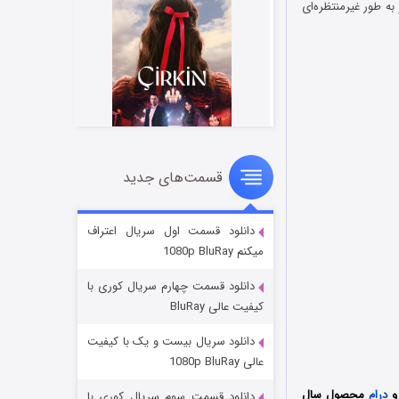
ه طور غیرمنتظره‌ای
قسمت‌های جدید
سریال زشت
۲ (زیرنویس)
قسمت
منتشر شد
دانلود قسمت اول سریال اعتراف
میکنم 1080p BluRay
دانلود قسمت چهارم سریال کوری با
کیفیت عالی BluRay
دانلود سریال بیست و یک با کیفیت
عالی 1080p BluRay
درام
محصول سال
دانلود قسمت سوم سریال کوری با