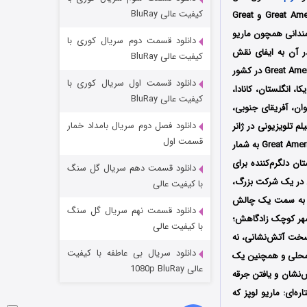
مردگان متحرک: شهر مرده ۳
کیفیت عالی BluRay
2025 کشور آمریکا به کارگردانی لورنا دیوید (Lorena David) است که توسط سه کمپانی‌ Great American Media و Great
۲ (زیرنویس)
قسمت
منتشر شد
رمندانی همچون
ماریو
دانلود قسمت دوم سریال کوری با
در آن به ایفای نقش
کیفیت عالی BluRay
اولین بار در تاریخ 28 نوامبر سال 2025 از شبکه Great American Family در کشور
دانلود قسمت اول سریال کوری با
یس استریم آمازون پرایم Amazon Prime Video و +GFAM در آمریکا، انگلستان، کانادا،
کیفیت عالی BluRay
یوان، آفریقای جنوبی،
دانلود فصل دوم سریال بامداد خمار
 تلویزیونی در ژانر
قسمت اول
است که بخشی از برنامه سالانه فیلم‌های کریسمسی شبکه Great American Family (GAF) به شمار
ن دلگرم‌کننده برای
دانلود قسمت دهم سریال گل سنگ
شکست استوارت در نجات جهان
ل در یک شرکت بزرگ،
با کیفیت عالی
ا به سمت یک چالش
۷ (زیرنویس)
قسمت
منتشر شد
دانلود قسمت نهم سریال گل سنگ
شهر کوچک زادگاهش؛
با کیفیت عالی
سخت آتش‌نشانی، نه
دانلود سریال بی عاطفه با کیفیت
ه محلی و همچنین یک
عالی 1080p BluRay
نشان و یافتن جرقه
‌ای: ماریو لوپز که