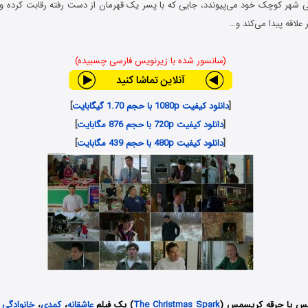
 شهر کوچک خود می‌پیوندد، جایی که با پسر یک قهرمان از دست رفته رقابت کرده و ب
 علاقه پیدا می‌کند و…
(سانسور شده با زیرنویس فارسی چسبیده)
[
دانلود کیفیت 1080p با حجم 1.70 گیگابایت
]
[
دانلود کیفیت 720p با حجم 876 مگابایت
]
[
دانلود کیفیت 480p با حجم 439 مگابایت
]
مس یا جرقه کریسمس (
The Christmas Spark
) یک فیلم
عاشقانه
،
کمدی
،
خانوادگی
و