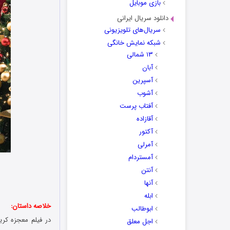
بازی موبایل
دانلود سریال ایرانی
سریال‌های تلویزیونی
شبکه نمایش خانگی
۱۳ شمالی
آبان
آسپرین
آشوب
آفتاب پرست
آقازاده
آکتور
آمرلی
آمستردام
آنتن
آنها
ابله
خلاصه داستان:
ابوطالب
اجل معلق