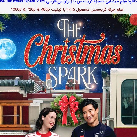
دانلود فیلم سینمایی معجزه کریسمس با زیرنویس فارسی The Christmas Spark 2025
فیلم جرقه کریسمس محصول ۲۰۲۵
با کیفیت 1080p & 720p & 480p