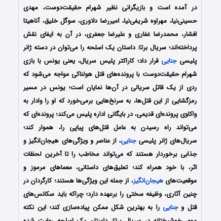
در آمده است و بازیگرانی نظیر شهرام حقیقت‌‌دوست، مهدی
حسینی‌نیا، مهراوه شریفی‌نیا، امیررضا دلاوری، سوگل خلیق، آناهیتا
افشار، محمدرضا غفاری و علیرضا جعفری، در آن به ایفای نقش
پرداخته‌اند؛ سریال برتا: داستان یک اسلحه را می‌توان در دسته‌ ژانر
پلیسی
جنایی
قرار داد؛ کاراکتر پلیس سریال، یعنی یونس با بازی
شهرام حقیقت‌دوست با پرونده‌های قتل‌ هولناکی مواجه می‌شود که
ردی از یک قاتل سریالی در آن‌ها نمایان است؛ یونس در مسیر
رمزگشایی از این قتل‌ها، به سرنخ‌هایی برمی‌خورد که او را وادار به
واکاوی پرونده‌ای قدیمی، در بایگانی اداره‌ پلیس می‌کند؛ پرونده‌ای که
می‌تواند راه رسیدن به عامل قتل‌های پیاپی را، هموار کند؛
سریال‌های ژانر پلیسی
جنایی
، از عناصر و ویژگی‌های هیجا‌ن‌انگیز و
جذابی برخوردار هستند که می‌تواند مخاطب را تا آخرین لحظات
اثر، با خود همراه کند؛ تعلیق‌های داستانی، معماهای مرموز و
موقعیت‌های
هیجان‌انگیز
، از جمله‌ این ویژگی‌ها هستند؛ کارگردان در
چنین آثاری، وظیفه‌ سختی را برعهده دارد؛ چراکه باید سکانس‌های
قتل و
جنایی
را به بهترین شکل ممکن پیاده‌سازی کند؛ این نکته‌
مهم، خوشبختانه در سریال برتا: داستان یک اسلحه رعایت شده