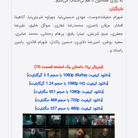
یه روزی همه‌مون با هم بی‌حساب می‌شیم…
بازیگران:
شهرام حقیقت‌دوست، مهدی حسینی‌نیا، مهراوه شریفی‌نیا، آناهیتا
افشار، عرفان ناصری، محمدرضا غفاری، سوگل خلیق، علیرضا
جعفری، مینو شریفی، میترا رفیع، پرهام رحمانی، محمد صابری،
سعید روشن، امیررضا دلاوری، حسین پاکدل، شهرام قائدی، رامین
راستاد و…
(سریال برتا: داستان یک اسلحه قسمت 10)
[
دانلود کیفیت 1080p BluRay با حجم 3.5 گیگابایت
]
[
دانلود کیفیت 1080p HQ با حجم 1.24 گیگابایت
]
[
دانلود کیفیت 1080p با حجم 921 مگابایت
]
[
دانلود کیفیت 720p با حجم 468 مگابایت
]
[
دانلود کیفیت 480p با حجم 337 مگابایت
]