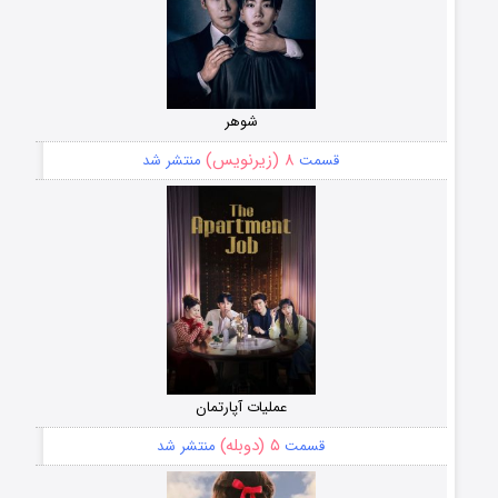
شوهر
۸ (زیرنویس)
قسمت
منتشر شد
عملیات آپارتمان
۵ (دوبله)
قسمت
منتشر شد