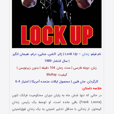
نام فیلم:
زندان
– Lock Up | ژانر: اکشن، جنایی، درام، هیجان انگیز
| سال انتشار: 1989
زبان: دوبله فارسی | مدت زمان: 104 دقیقه | بدون زیرنویس |
کیفیت: BluRay
کارگردان: جان فلین | محصول ایالات متحده آمریکا | امتیاز: 6.4
خلاصه داستان:
در حالی که تنها شش ماه به پایان دوران محکومیت فرانک لئون
(Frank Leone) باقی مانده است، او توسط یک رئیس زندانِ
کینه‌توز، از زندانی با حداقل تدابیر امنیتی به یک زندانِ فوق‌امنیتی