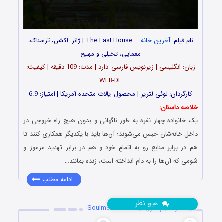
نام فیلم:
آخرین خانه
– The Last House | ژانر: اکشن، ترسناک،
معمایی، تخیلی و مهیج
زبان: انگلیسی | زیرنویس فارسی: دارد | مدت: 109 دقیقه | کیفیت:
WEB-DL
کارگردان: لوئی لتریر | محصول ایالات متحده آمریکا | امتیاز: 6.9
خلاصه داستان:
یک خانواده چهار نفره به طور ناگهانی و بدون هیچ راه خروجی در
داخل خانه‌شان حبس می‌شوند؛ آن‌ها باید با یکدیگر همکاری کنند تا
هم در برابر منابع رو به اتمامِ خود و هم در برابر تهدید مرموز و
شومی که آن‌ها را به دام انداخته است، زنده بمانند…
ادامه مطلب
نظر
هیچ
دانلود فیلم سول‌میت Soulm8te 2026