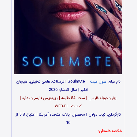
نام فیلم:
سول میت
– Soulm8te | ترسناک، علمی تخیلی، هیجان
انگیز | سال انتشار: 2026
زبان: دوبله فارسی | مدت: 84 دقیقه | زیرنویس فارسی: ندارد |
کیفیت: WEB-DL
کارگردان: کیت دولان | محصول ایالات متحده آمریکا | امتیاز: 5.8 از
10
خلاصه داستان: