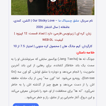
نام سریال:
عشق چسبناک ما
– Our Sticky Love | اکشن، کمدی،
عاشقانه | سال انتشار: 2026
زبان: کره ای | زیرنویس فارسی: دارد | تعداد قسمت: 12 اپیزود |
کیفیت: WEB-DL
کارگردان: کیم جانگ هان | محصول کره جنوبی | امتیاز: 7.5 از 10
خلاصه داستان:
جونگ ته ها (Jang Tae-ha) بوکسور سابقی که سرنوشتش او را به
سمت یک باند خلافکار کشانده، برای رهایی از این باند آخرین
ماموریت را انجام می‌دهد و دوباره با عشق اولش، گو اون‌ سه (Go
Eun-sae)، روبه‌رو می‌شود. اما “اون‌ سه” پس از یک حادثه حافظه‌
اش را از دست می‌دهد و هیچ‌ چیز از گذشته‌ اش را به خاطر
نمی‌آورد. “ته ها” برای محافظت از او، خود را نامزدش معرفی می‌کند
و این دروغ، آغاز ماجرایی پر از عشق، راز و خطر می‌شود…