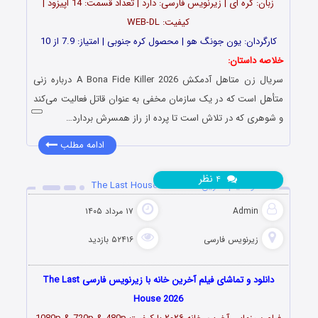
زبان: کره ای | زیرنویس فارسی: دارد | تعداد قسمت: 14 اپیزود |
کیفیت: WEB-DL
کارگردان: یون جونگ هو | محصول کره جنوبی | امتیاز: 7.9 از 10
خلاصه داستان:
سریال زن متاهل آدمکش A Bona Fide Killer 2026 درباره زنی
متأهل است که در یک سازمان مخفی به عنوان قاتل فعالیت می‌کند
و شوهری که در تلاش است تا پرده از راز همسرش بردارد…
ادامه مطلب
نظر
۴
دانلود فیلم آخرین خانه The Last House 2026
Admin
۱۷ مرداد ۱۴۰۵
زیرنویس فارسی
۵۲۴۱۶ بازدید
دانلود و تماشای فیلم آخرین خانه با زیرنویس فارسی The Last
House 2026