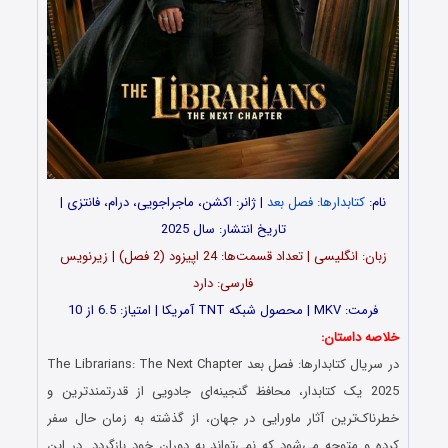
نام:
کتابدارها: فصل بعد
| ژانر: اکشن، ماجراجویی، درام، فانتزی |
تاریخ انتشار: سال 2025
زبان: انگلیسی | تعداد قسمت‌‌‌‌ها: 24 اپیزود (2 فصل) | زیرنویس
فارسی: دارد
فرمت: MKV | محصول شبکه TNT آمریکا | امتیاز: 6.5 از 10
خلاصه داستان:
در سریال کتابدارها: فصل بعد The Librarians: The Next Chapter
2025 یک کتابدار، محافظ گنجینه‌ای جادویی از قدرتمندترین و
خطرناک‌ترین آثار ماورایی در جهان، از گذشته به زمان حال سفر
کرده و متوجه می‌شود که نمی‌تواند به دوران خود بازگردد. در این