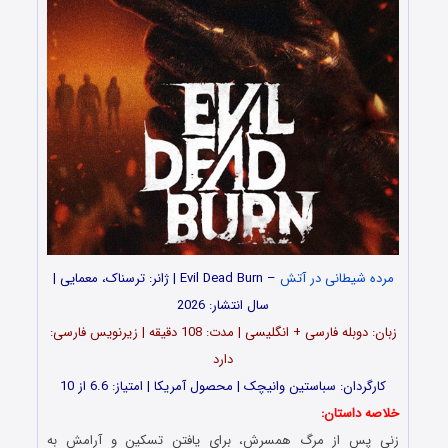
مرده شیطانی در آتش
– Evil Dead Burn | ژانر: ترسناک، معمایی |
سال انتشار: 2026
زبان: دوبله فارسی + انگلیسی | مدت: 108 دقیقه | زیرنویس فارسی:
دارد
کارگردان: سباستین وانیچک | محصول آمریکا | امتیاز: 6.6 از 10
خلاصه داستان:
زنی پس از مرگ همسرش، برای یافتن تسکین و آرامش به