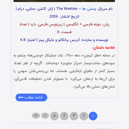
نام سریال:
وستی ها
– The Westies | ژانر: اکشن، جنایی، درام |
تاریخ انتشار : 2026
زبان: دوبله فارسی + انگلیسی | زیرنویس فارسی: دارد | تعداد
قسمت: 8
نویسنده و سازنده: کریس برانکاتو و مایکل پینز | امتیاز: 6.8
خلاصه داستان:
در محله «هلز کیچن» دهه ۱۹۸۰، باند جنایتکار «وستی‌ها» چشم به
سودهای ساخت‌وساز «مرکز جاویتز» دوخته‌اند. اگرچه از نظر تعداد
بسیار کمتر از مافیای ایتالیایی هستند، اما بی‌رحمی‌شان سهمی را
برای آن‌ها به ارمغان می‌آورد. با عمیق‌تر شدن تحقیقات اف‌بی‌آی،
تنش‌های نسلی بالا می‌گیرد…
ادامه مطلب
۵
۴
۳
۲
۱