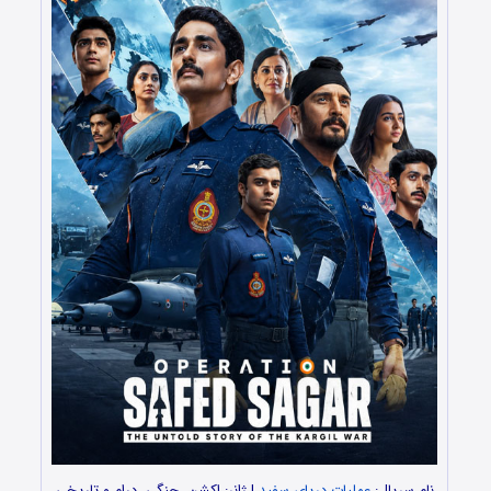
نام سریال:
عملیات دریای سفید
| ژانر: اکشن، جنگی، درام و تاریخی