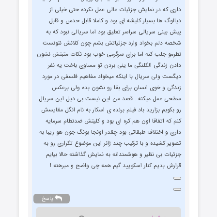
داری که در نمایش جزئیات عالی عمل نکرده حتی خیلی از
دیالوگ ها بسیار کلیشه ای بود و کاملا قابل حدس و قابل
پیش بینی سریالی سراسر تعلیق بود اما سریالی نبود که به
شخصه دلم بخواد وارد جزئیاتش بشم چون کلانش نتونست
نظرمو جلب کنه اما برای سرگرمی خوب بود نکات مثبتش نشون
دادن زندگی الکلنگی ما ینی بردن تو مساوی باخت یه نفر
دیگست ولی سریال با اینکه میخواد مفاهیم فلسفی در مورد
زندگی و خوی انسان برای بقا رو نشون بده ولی برعکس
سطحی عمل میکنه . قصد من این نیست بی دیل این سریال
رو بکوبم بزارید باد فیلم برنده ی اسکار به نام انگل مقایسش
کنم که اتفاقا اون هم کره ای بود و کلیتش ضدنظام سرمایه
داری و اختلاف طبقاتی بود چقدر اونجا بونگ جون هو زیبا به
تصویر کشیده و با ترکیب چند ژانر این موضوع تکراری رو به
جزئیات بی نظیر و هوشمندانه به نمایش گذاشته حالا بیایم
قرارش بدیم کنار اسکویید گیم همه چی واضح و مبرهنه !
پاسخ