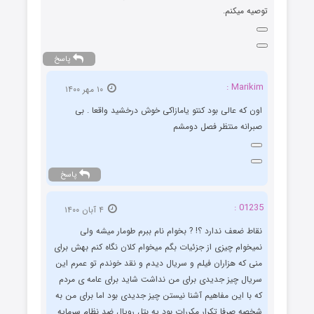
توصیه میکنم.
پاسخ
Marikim :
۱۰ مهر ۱۴۰۰
اون که عالی بود کنتو یامازاکی خوش درخشید واقعا . بی
صبرانه منتظر فصل دومشم
پاسخ
01235 :
۴ آبان ۱۴۰۰
نقاط ضعف ندارد ؟! ? بخوام نام ببرم طومار میشه ولی
نمیخوام چیزی از جزئیات بگم میخوام کلان نگاه کنم بهش برای
منی که هزاران فیلم و سریال دیدم و نقد خوندم تو عمرم این
سریال چیز جدیدی برای من نداشت شاید برای عامه ی مردم
که با این مفاهیم آشنا نیستن چیز جدیدی بود اما برای من به
شخصه صرفا تکرار مکررات بود یه بتل رویال ضد نظام سرمایه