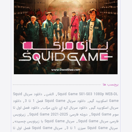
برچسب ها
Squid Game S01-S03 1080p WEB-DL
,
اکشن
,
دانلود سریال Squid
Game اسکویید گیم
,
دانلود سریال Squid Game فصل 1 تا 3
,
دانلود
سریال اسکویید گیم
,
دانلود سریال کره ای بازی مرکب
,
دانلود فصل اول تا
سوم Squid Game
,
دوبله فارسی Squid Game 2021-2025
,
زیرنویس
فارسی سریال Squid Game
,
سریال Squid Game با زیرنویس چسبیده
,
سریال Squid Game سیزن 1 تا 3
,
سریال Squid Game فصل اول تا