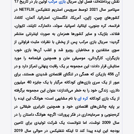
نقش پرداخته‌اند؛ فصل اول سریال
بازی مرکب
اولین بار در تاریخ 17
سپتامبر سال 2021 توسط سرویس استریم نتفلیکس NETFLIX در
کشورهای چین، ژاپن، آمریکا، انگلستان، استرالیا، آلمان، کانادا،
فرانسه، کره جنوبی، ایتالیا، اسپانیا، سوئد، دانمارک، تایلند، تایوان،
فنلاند، بلژیک و سایر کشورها همزمان به صورت اینترنتی منتشر
گردید؛ سریال بازی مرکب پس از پخش با نظرات مثبت فراوانی از
سوی منتقدین و مخاطبان روبرو شد و اغلب آن‌ها بازی خوب
بازیگران، کارگردانی، موسیقی متن و همچنین فیلمنامه را مورد
ستایش قرار دادند؛ این مجموعه بر یک رقابت پنهانی تمرکز دارد و در
آن 456 بازیکن که همگی در تنگنای اقتصادی شدیدی هستند، برای
عبور از یک سری بازی‌های کودکانه مرگبار با یک جایزه 40 میلیون
دلاری، زندگی خود را به خطر می‌اندازند؛ عنوان این مجموعه برگرفته
از یک بازی کودکانه
کره ای
با نام مشابهی است؛ هوانگ این ایده را
بر پایه چالش‌های اقتصادی خود و همچنین نابرابری طبقاتی در
کره‌جنوبی و سرمایه‌داری در فکر پروراند؛ اگرچه هوانگ داستان را در
سال 2009 نوشت، اما نتوانست یک شرکت تولیدی برای تامین
بودجه این ایده پیدا کند تا اینکه نتفلیکس در حوالی سال 2019