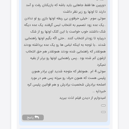
دوربین ها فقط جاهایی باید باشه که بازیکنان رفت و آمد
دارند تا اونها رو زیر نظر داشت
سوتی سوم : خیلی حرفتون بی ربطه اونها بازی رو لو ندادن
..یک عده زود تصمیم به انتخاب لبس گرفتند یک عده دیگه
شک داشتند خوب خواست با این کلک اونها رو از شک
دربیاره تا زودتر انتخاب کنند …حتی اگه بگیم اونها راهنمایی
شدند ..با توجه به اینکه لباس ها رو یک عده برداشته بودند
همونقدر که راهنمایی شده بودند همونقدر هم حق انتخاب
ازشون کم شده بود ..پس راهنمایی اونها رو برتر از بقیه
نمیکرد
سوتی 4 ام ..همونطر که متوجه شدید اون برادر همون
پلیس هست که همون حرف رو میزنه پس هم در مورد
اصلحه برادرش شخصبت برادرش و هم قوانین پلیس کره
خبرداره …
امیدوارم از دیدن فیلم لذت ببرید
پاسخ