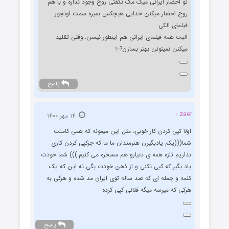
تو احضار ایرانی میگ مگ نگفتی روح وجود نداره و با هم
روح احضار میکنن خدایی هیچکس نمیره سمت اونجور
فیلمای الکی
البت همه فیلمای ایرانی هم اینطور نیسن..وقتی تقلید
میکنن نمیتونن بهتر بسازن?✨
پاسخ
zaer :
۱۴ مهر ۱۴۰۰
اولا کپی کردن کار خوبی، مثل این میمونه که همی کامنت
شما(((یکم یادبگیرن هنرمندان ما ما که جزکپی کردن کاری
نداریم تازه همه ی دنیارو هم مسخره می کنیم.))) شما خودت
یاد بگیر که کپی نکنی و از ذهن خودت بگی نه این که یک
کلمه و جمله ای که صد ساله توی ایران مد شده و هرکی به
هرکی که میرسه میگه فلانی کپی کرده
پاسخ