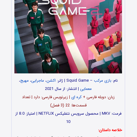
نام:
بازی مرکب
– Squid Game | ژانر:
اکشن
،
ماجرایی
،
مهیج
،
معمایی
| انتشار: از سال 2021
زبان: دوبله فارسی +
کره ای
| زیرنویس فارسی: دارد | تعداد
قسمت‌ها: 22 (3 فصل)
فرمت: MKV | محصول سرویس نتفلیکس NETFLIX | امتیاز: 8.0 از
10
خلاصه داستان: