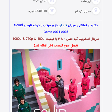
نویسنده
۰۶ تیر ۱۴۰۴
سریال کره ای
540940 بازدید
دانلود و تماشای سریال
کره ای
بازی مرکب با دوبله فارسی Squid
Game 2021-2025
سریال اسکویید گیم فصل ۱ تا ۳ با کیفیت 1080p & 720p & 480p
(فصل سوم قسمت آخر اضافه شد)