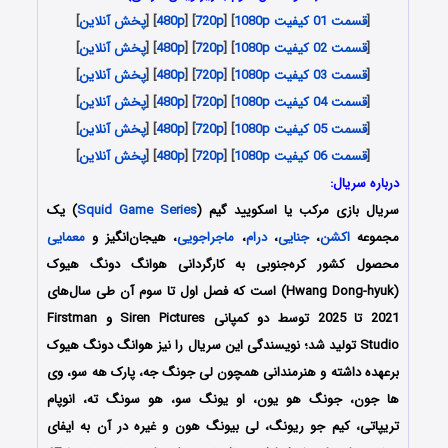
[
قسمت 01 کیفیت 1080p
] [
720p
] [
480p
] [
پخش آنلاین
]
[
قسمت 02 کیفیت 1080p
] [
720p
] [
480p
] [
پخش آنلاین
]
[
قسمت 03 کیفیت 1080p
] [
720p
] [
480p
] [
پخش آنلاین
]
[
قسمت 04 کیفیت 1080p
] [
720p
] [
480p
] [
پخش آنلاین
]
[
قسمت 05 کیفیت 1080p
] [
720p
] [
480p
] [
پخش آنلاین
]
[
قسمت 06 کیفیت 1080p
] [
720p
] [
480p
] [
پخش آنلاین
]
درباره سریال:
سریال بازی مرکب یا اسکویید گیم (
Squid Game Series
) یک
مجموعه
اکشن
،
جنایی
،
درام
،
ماجراجویی
، هیجان‌‎انگیز و
معمایی
محصول کشور کره‌جنوبی به کارگردانی هوانگ دونگ هیوک
(Hwang Dong-hyuk) است که فصل اول تا سوم آن طی سال‌های
2021 تا 2025 توسط دو کمپانی Siren Pictures و Firstman
Studio تولید شد؛ نویسندگی این سریال را نیز هوانگ دونگ هیوک
برعهده داشته و هنرمندانی همچون لی جونگ جه، پارک هه سو، وی
ها جون، جونگ هو یون، او یونگ سو، هو سونگ ته، انوپام
تریپاتی، کیم جو ریونگ، لی بیونگ هون و غیره در آن به ایفای