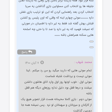
مگه قرار نبود همه بازیکنا برابر باشن ولی وقتی به بازیکنا گفتن
جلیقه ها رو انتخاب کنن مسئولین بازی گذاشتن یه سریا
انتخاب کردن بعد راهنمایی کردن که این تو ترتیب بازی نقش
داره ،،،،،،،،،،سوتی چهارم اینه که وقتی که اون پلیس رو کشتن
قبلش بهش گفته شد فقط یه تیر داره با اطمینان ،در صورتی
که نمیشد فهمید که یه تیر داره یا صد تا یا حتی چه اسلحه
هایی ممکنه همراهش باشه ،،،،،،،
پاسخ
محمد شهاب :
۷ آبان ۱۴۰۰
تمام سوتی هایی که دارید میگید رو من رد میکنم ..اینا
سوتی نیست و برداشت شتباه شماست
سوتی اول : خوب اونها روز اول وارد اتاق هاشون داشتن
میشند و درها قفل بود دلیل نداره روزهای دیگه هم قفل
باشه
سوتی دوم : بازی کاملا محرمانه هست قرار تصویر هیچ یک
از کارکنان و میزبانان و میهمانان لو نره ..پس نمیشه همه جا
دوربین گذاشت