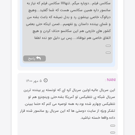
سکانس فیلم….دوباره میگم…تنهااااا سکانس فیلم که نیاز به
سانسور داره همین سکانسی هست که شما گفتید….وهیچ
دیالوگ خاصی بینشون رد و بدل نمیشه که باعث بشه من
و شمای بیننده داستان رو نفهمیم….ضمن اینکه حتی بعضی
کشور های خارجی هم این سکانسو حذف کردن و هیچ
اتفاق خاصی هم نیوفتاد…..پس بی دلیل جو نده لطفا
پاسخ
NANI :
۵ مهر ۱۴۰۰
این سریال عالیه.اولین سریال کره ای که تونسته پر بیننده ترین
سریال شبکه ی نتفلیکس تو آمریکا بشه.حتی وینچنزو هم تو
نتفلیکس چهارم شده بود.به همه توصیه می کنم که حتما ببینن.
تشکر ویژه از سایت دوستی ها که این سریال رو سانسور شده قرار
داده.واقعا خسته نباشید.