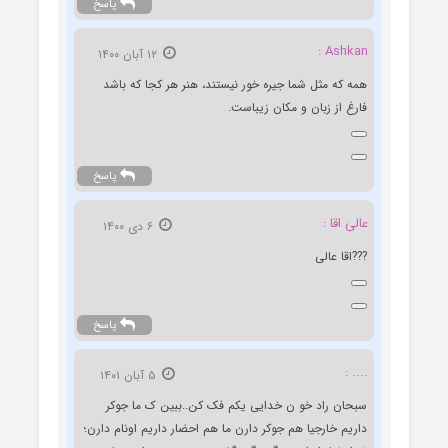
پاسخ
Ashkan :
۱۲ آبان ۱۴۰۰
همه که مثل شما جیره خور نیستند، هنر هر کجا که باشد
فارغ از زبان و مکان زیباست.
پاسخ
عالی اقا :
۶ دی ۱۴۰۰
???اقا عالی
پاسخ
.... :
۵ آبان ۱۴۰۱
سبحان راد خو ن خدایی یکم فک کن..ببین ک ما جوکر
داریم خارجیا هم جوکر دارن ما هم احضار داریم اونام دارن؛