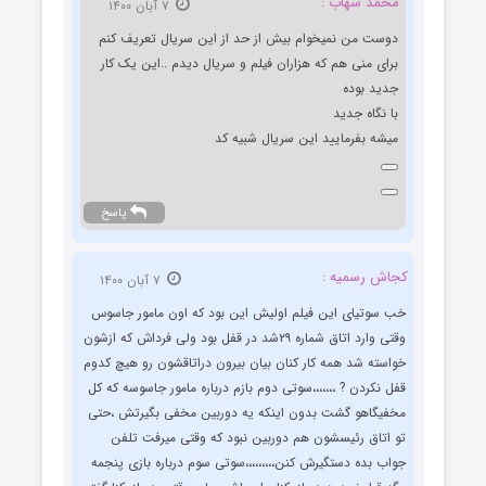
محمد شهاب :
۷ آبان ۱۴۰۰
دوست من نمیخوام بیش از حد از این سریال تعریف کنم
برای منی هم که هزاران فیلم و سریال دیدم ..این یک کار
جدید بوده
با نگاه جدید
میشه بفرمایید این سریال شبیه کد
پاسخ
کجاش رسمیه :
۷ آبان ۱۴۰۰
خب سوتیای این فیلم اولیش این بود که اون مامور جاسوس
وقتی وارد اتاق شماره ۲۹شد در قفل بود ولی فرداش که ازشون
خواسته شد همه کار کنان بیان بیرون دراتاقشون رو هیچ کدوم
قفل نکردن ? ،،،،،،،سوتی دوم بازم درباره مامور جاسوسه که کل
مخفیگاهو گشت بدون اینکه یه دوربین مخفی بگیرتش ،حتی
تو اتاق رئیسشون هم دوربین نبود که وقتی میرفت تلفن
جواب بده دستگیرش کنن،،،،،،،،،سوتی سوم درباره بازی پنجمه