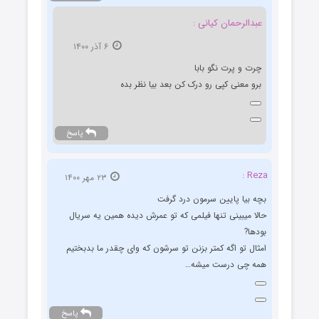
عبدالرحمان کیانی :
۶ آذر ۱۴۰۰
چرت و پرت نگو بابا
برو معنی کپی رو درک کن بعد بیا نظر بده
پاسخ
Reza :
۲۳ مهر ۱۴۰۰
بچه بیا پایین سرمون درد گرفت
حالا میبینی تنها فیلمی که تو عمرش دیده همین یه سریال
بودها?
امثال تو اگه کمتر بزنن تو سرشون که وای چقدر ما بدبختیم
همه چی درست میشه…
پاسخ