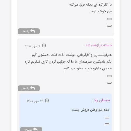
با آثار کره ای دیگه فرق می‌کنه
من خوشم اومد
پاسخ
خسته ترازهمیشه :
۷ مهر ۱۴۰۰
هنرفیلمسازی و کارگردانی….ولذت لذت لذت…دمشون گرم
یکم یادبگیرن هنرمندان ما ما که جزکپی کردن کاری نداریم تازه
همه ی دنیارو هم مسخره می کنیم.
پاسخ
سبحان راد :
۱۴ مهر ۱۴۰۰
خفه شو وطن فروش پست
پاسخ