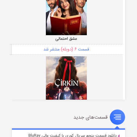
عشق احتمالی
۶ (دوبله)
قسمت
منتشر شد
قسمت‌های جدید
سریال زشت
۵ (زیرنویس)
قسمت
منتشر شد
دانلود قسمت پنجم سریال کوری با کیفیت عالی BluRay