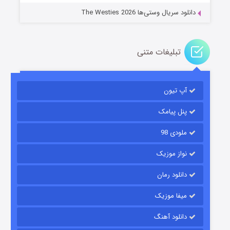
دانلود سریال وستی‌ها The Westies 2026
تبلیغات متنی
مردگان متحرک: شهر مرده ۳
۲ (زیرنویس)
قسمت
منتشر شد
آپ تیون
پنل پیامک
ملودی 98
نواز موزیک
دانلود رمان
میفا موزیک
شکست استوارت در نجات جهان
دانلود آهنگ
۷ (زیرنویس)
قسمت
منتشر شد