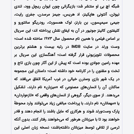
شبگه اچ بی او منتشر شد؛ بازیگرانی چون ایوان ریچل وود، تندی
نیوتن، آنتونی هاپکینز، اد هریس، جیمز مرسدن، جفری رایت،
جیمی سیمپسون، بن بارنز، لوک همسورث، رودریگو سانتورو و
کلیفتون کالینز جونیور در آن به ایفای نقش پرداخته اند؛ این سریال
بر اساس فیلمی با همین نام محصول سال ۱۹۷۳ ساخته شده است؛
وست ورلد در سایت IMDB در رتبه بیست و هشتم برترین
محصولات تلویزیونی قرار گرفته است؛ آهنگسازی این سریال بر
عهده رامین جوادی بوده است که پیش از این آثار چون بازی تاج و
تخت و مظنون را در کارنامه خود داشته است؛ داستان این مجموعه
در یک شهر بازی وسترن خیالی در غرب آمریکا اتفاق می‌افتد که
ساکنان آن را انسان‌های مصنوعی که «میزبان» نام دارند، تشکیل
می‌دهند. از سوی دیگر، گروهی از انسان‌های واقعی که «تازه‌واردان»
یا «مهمانان» نام دارند، با پرداخت مبالغی زیاد می‌توانند وارد محوطهٔ
پارک وست‌ورلد شوند و هرکاری که مایل باشند را انجام دهند و قادر
خواهند بود تا با میزبانان هرطور که می‌خواهند رفتار کنند، بدون آنکه
ترسی از تلافی توسط میزبانان داشته‌باشند؛ نسخه زبان اصلی این