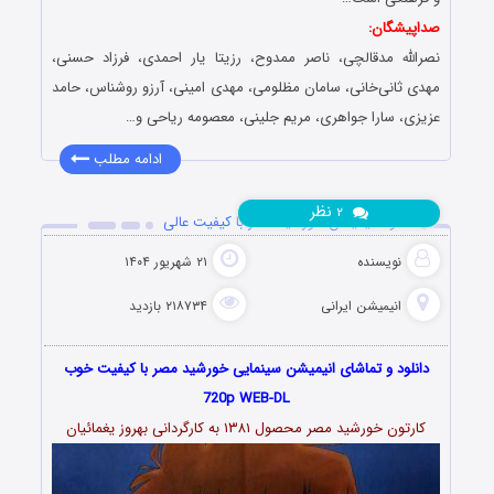
صداپیشگان:
نصرالله مدقالچی، ناصر ممدوح، رزیتا یار احمدی، فرزاد حسنی،
مهدی ثانی‌خانی، سامان مظلومی، مهدی امینی، آرزو روشناس، حامد
عزیزی، سارا جواهری، مریم جلینی، معصومه ریاحی و…
ادامه مطلب
نظر
۲
دانلود انیمیشن خورشید مصر با کیفیت عالی
نویسنده
۲۱ شهریور ۱۴۰۴
انیمیشن ایرانی
۲۱۸۷۳۴ بازدید
دانلود و تماشای انیمیشن سینمایی خورشید مصر با کیفیت خوب
720p WEB-DL
کارتون خورشید مصر محصول ۱۳۸۱ به کارگردانی بهروز یغمائیان