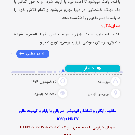
باخته، باعث می‌شود تا آماده نبرد با آن‌ها شود. او به طور اتفاقی با
یک نهنگ خشمگین در دریا روبرو می‌شود و تمام تلاش خود را
می‌کند تا پسر دلفینی را شکست دهد…
صداپیشگان:
ناهید امیریان، حامد عزیزی، مریم جلینی، ثریا قاسمی، شراره
حضرتی، ارسلان جولایی، ژرژ پطروسی، تورج نصر و…
ادامه مطلب
نظر
۵
دانلود کارتون با بابام با کیفیت عالی
نویسنده
۰۵ فروردین ۱۴۰۴
انیمیشن ایرانی
۲۸۰۸۵۵ بازدید
دانلود رایگان و تماشای انیمیشن سریالی با بابام با کیفیت عالی
1080p HDTV
سریال کارتونی با بابام فصل ۱ و ۲ با کیفیت 1080p & 720p &