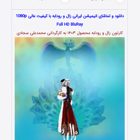
دانلود و تماشای انیمیشن ایرانی زال و رودابه با کیفیت عالی 1080p
Full HD BluRay
کارتون زال و رودابه محصول ۱۴۰۳ به کارگردانی محمدعلی سجادی