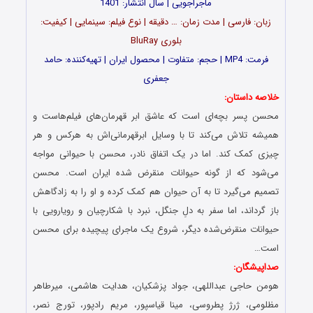
ماجراجویی | سال انتشار: 1401
زبان: فارسی | مدت‌‌ زمان: … دقیقه | نوع فیلم: سینمایی | کیفیت:
بلوری BluRay
فرمت: MP4 | حجم: متفاوت | محصول ایران | تهیه‎‌‌کننده: حامد
جعفری
خلاصه داستان:
محسن پسر بچه‌ای است که عاشق ابر قهرمان‌های فیلم‌هاست و
همیشه تلاش می‌کند تا با وسایل ابرقهرمانی‌اش به هرکس و هر
چیزی کمک کند. اما در یک اتفاق نادر، محسن با حیوانی مواجه
می‌شود که از گونه حیوانات منقرض شده ایران است. محسن
تصمیم می‌گیرد تا به آن حیوان هم کمک کرده و او را به زادگاهش
باز گرداند، اما سفر به دلِ جنگل، نبرد با شکارچیان و رویارویی با
حیوانات منقرض‌شده دیگر، شروع یک ماجرای پیچیده برای محسن
است…
صداپیشگان:
هومن حاجی عبداللهی، جواد پزشکیان، هدایت هاشمی، میرطاهر
مظلومی، ژرژ پطروسی، مینا قیاسپور، مریم رادپور، تورج نصر،