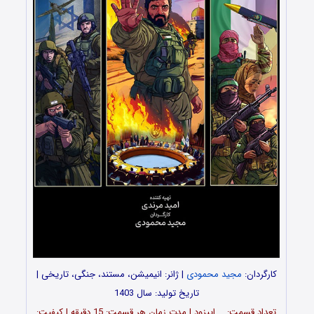
کارگردان:
مجید محمودی
| ژانر: انیمیشن، مستند، جنگی، تاریخی |
تاریخ تولید: سال 1403
تعداد قسمت‌: … اپیزود | مدت زمان هر قسمت: 15 دقیقه | کیفیت: