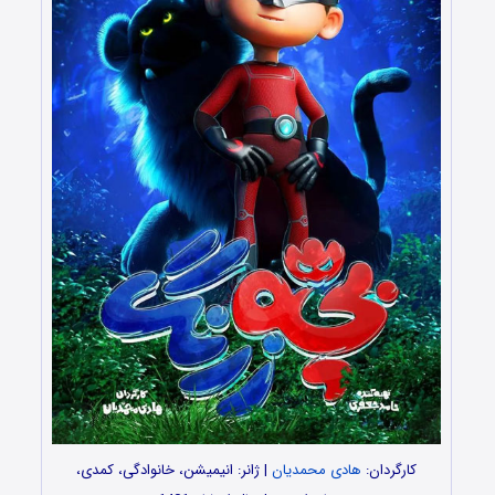
کارگردان:
هادی محمدیان
| ژانر: انیمیشن، خانوادگی، کمدی،