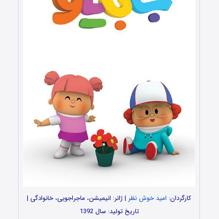
کارگردان:
امید خوش نظر
| ژانر: انیمیشن، ماجراجویی، خانوادگی |
تاریخ تولید: سال 1392