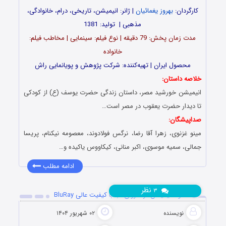
کارگردان:
بهروز یغمائیان
| ژانر: انیمیشن، تاریخی، درام، خانوادگی،
مذهبی | تولید: 1381
مدت‌‌‌ زمان پخش: 79 دقیقه | نوع فیلم: سینمایی | مخاطب فیلم:
خانواده
محصول ایران | تهیه‎‌کننده: شرکت پژوهش و پویانمایی راش
خلاصه داستان:
انیمیشن خورشید مصر، داستان زندگی حضرت یوسف (ع) از کودکی
تا دیدار حضرت یعقوب در مصر است…
صداپیشگان:
مینو غزنوی، زهرا آقا رضا، نرگس فولادوند، معصومه نیکنام، پریسا
جمالی، سمیه موسوی، اکبر منانی، کیکاووس یاکیده و…
ادامه مطلب
نظر
۳
دانلود انیمیشن فرمانروای آب با کیفیت عالی BluRay
نویسنده
۰۲ شهریور ۱۴۰۴