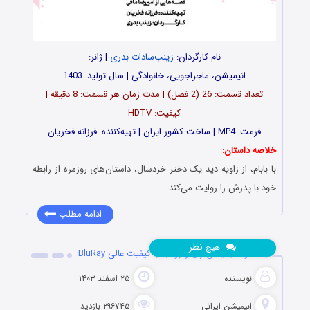
نام کارگردان:
زینب‌سادات بدری
| ژانر:
انیمیشن، ماجراجویی، خانوادگی | سال تولید: 1403
تعداد قسمت‌: 26 (2 فصل) | مدت زمان هر قسمت: 8 دقیقه |
کیفیت: HDTV
فرمت: MP4 | ساخت کشور ایران | تهیه‌کننده: فرزانه فخریان
خلاصه داستان:
با بابام، از زاویه دید یک دختر خردسال، داستان‌های روزمره از رابطه
خود با پدرش را روایت می‌کند…
ادامه مطلب
نظر
هیچ
دانلود انیمیشن زال و رودابه با کیفیت عالی BluRay
نویسنده
۲۵ اسفند ۱۴۰۳
انیمیشن ایرانی
۲۹۶۷۴۵ بازدید