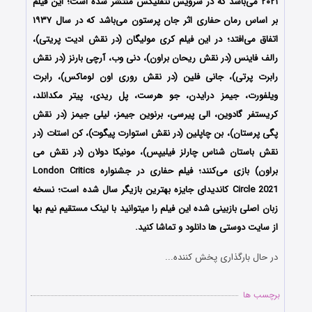
۲۰۲۱ می‌باشد که در سرویس نتفلیکس منتشر شده است؛ این فیلم
بر اساس رمان حفاری اثر جان پرستون می‌باشد که در سال ۱۹۳۷
اتفاق می‌افتد؛ در این فیلم کری مولیگان (در نقش ادیت پریتی)،
رالف فاینس (در نقش ریحان براون)، دنی وب، آرچی بارنز (در نقش
رابرت پرتی)، جانی فلین (در نقش روری اون لوماکس)، رابرت
ویلفورت، جیمز درایدن، جو هرست، پل ریدی، پیتر مکدانلد،
کریستفر گادوین، الی پیرسی، برنوین جیمز، لیلی جیمز (در نقش
پگی پرستان)، بن چاپلین (در نقش استوارت پیگوت)، کن استات (در
نقش باستان شناس چارلز فیلیپس)، مونیکا دولان (در نقش می
براون) بازی می‌کنند؛ فیلم حفاری در جشنواره London Critics
Circle 2021 کاندیدای جایزه بهترین بازیگر سال شده است؛ نسخه
زبان اصلی بازبینی شده این فیلم را میتوانید با لینک مستقیم نیم بها
از سایت دوستی ها دانلود و تماشا کنید.
در حال بارگذاری پخش کننده...
برچسب ها