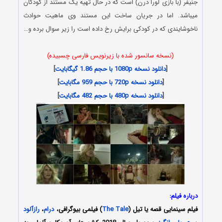
جنیفر (با بازی لورا درن) است که در حال تهیه یک مستند از کودکان
میباشد. اما در جریان ساخت این مستند وی ماهیت حوادث
ناخوشایندی که در کودکی برایش رخ داده است را زیر سوال برده و…
(نسخه سانسور شده با زیرنویس فارسی چسبیده)
[
دانلود نسخه 1080p با حجم 1.86 گیگابایت
]
[
دانلود نسخه 720p با حجم 959 مگابایت
]
[
دانلود نسخه 480p با حجم 482 مگابایت
]
درباره فیلم:
فیلم سینمایی قصه یا تیل (
The Tale
) فیلمی بیوگرافی،
درام
،
رازآلود