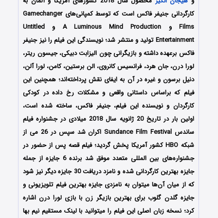
و
هیجان انگیز
محصول سال 2018 کشورهای آمریکا و آلمان به
کارگردانی جنیفر فاکس است که توسط کمپانی‌های Gamechanger
Films و A Luminous Mind Production و Untitled
Entertainment تولید و منتشر شد؛ نویسندگی این فیلم را نیز جنیفر
فاکس برعهده داشته و بازیگرانی چون الیزابت دبیکی، جیسون ریتر،
لورا درن، جان هرد، فرانسیس کانروی، الن برستین، کامن، لورا آلن،
دنیل برسون و غیره در آن به ایفای نقش پرداخته‌اند؛ همچنین این
فیلم که براساس داستانی واقعی و مشکلات رخ داده در کودکی
کارگردان و نویسنده این فیلم، جنیفر فاکس، ساخته شده است،
اولین بار در تاریخ 20 ژانویه سال 2018 میلادی در جشنواره فیلم
ساندس Sundance Film Festival اکران شد سپس در 26 می از
شبکه HBO کشور آمریکا پخش گردید؛ فیلم قصه پس از حضور در
جشنواره‌‌‌های بین المللی متعدد موفق شد برنده 6 جایزه از جمله
جایزه بهترین کارگردانی شده و نامزد دریافت 30 جایزه دیگر نیز شود
که از میان آن‌ها میتوان به نامزدی جایزه بهترین فیلم تلویزیونی و
جایزه گلدن گلوب برای بهترین بازیگر زن با بازی لورا درن اشاره
کرد؛ نسخه زبان اصلی این فیلم را میتوانید با لینک مستقیم نیم بها