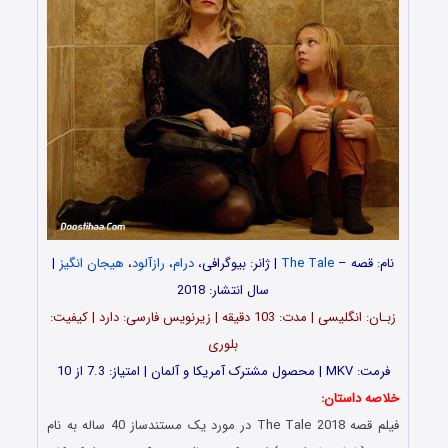
نام: قصه –
The Tale
| ژانر: بیوگرافی،
درام
،
رازآلود
،
هیجان انگیز
|
سال انتشار: 2018
زبـان: انگلیسی | مدت: 103 دقیقه | زیرنویس فارسی: دارد | کیفیت:
بلوری
فرمت: MKV | محصول مشترک آمریکا و آلمان | امتیاز: 7.3 از 10
خلاصه داستان:
فیلم قصه The Tale 2018 در مورد یک مستندساز 40 ساله به نام