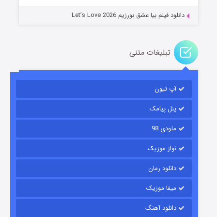
دانلود فیلم بیا عشق بورزیم Let’s Love 2026
تبلیغات متنی
باب اسفنجی فصل ۱۷
آپ تیون
۶ (زیرنویس)
قسمت
منتشر شد
پنل پیامک
ملودی 98
نواز موزیک
دانلود رمان
میفا موزیک
رویایی برای تو
دانلود آهنگ