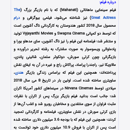
درباره فیلم:
فیلم سینمایی ماهاناتی (Mahanati) که با نام بازیگر بزرگ (
The
Great Actress
) نیز شناخته می‌شود، فیلمی بیوگرافی و
درام
محصول سال 2018 کشور هندوستان به کارگردانی ناگ آشوین است
که توسط دو کمپانی‌ Swapna Cinema و Vyjayanthi Movies تولید
و منتشر شد؛ فیلمنامه این فیلم را نیز ناگ آشوین، سای مدهاو بورا و
پادماواتی ویسوسوار به صورت مشترک به رشته تحریر درآورده و
بازیگرانی چون کرتی سورش، دولکوئر سلمان، شالینی پاندی،
مالاویکا نیر، راجندرا پراساد، پراکاش راج و غیره در آن به ایفای نقش
پرداخته‌اند؛ همچنین این فیلم که براساس زندگی بازیگر
هندی
،
ساویتری ساخته شده است، اولین بار در تاریخ 8 می سال 2018
میلادی توسط Nirvana Cinemas در سینماهای کشور آمریکا اکران
شد؛ جالب است بدانید فیلم بازیگر بزرگ پس از اکران با نظرات
مثبت فراوان از سوی منتقدین و مخاطبان روبرو شد و اغلب آن‌ها از
بازی کرتی سورش در نقش ساویتری، فیلمنامه و کارگردانی تمجید
کردند؛ همچنین این فیلم که با بودجه 3.6 میلیون دلاری ساخته شده
است پس از اکران با فروش 10.9 میلیون دلاری خود توانست به