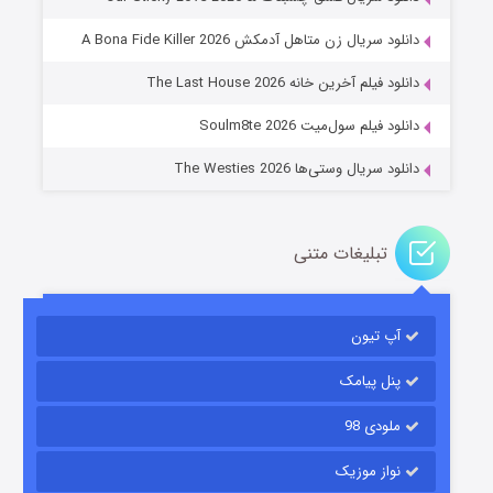
عملیات آپارتمان
دانلود سریال زن متاهل آدمکش A Bona Fide Killer 2026
۲ (زیرنویس)
قسمت
منتشر شد
دانلود فیلم آخرین خانه The Last House 2026
دانلود فیلم سول‌میت Soulm8te 2026
دانلود سریال وستی‌ها The Westies 2026
تبلیغات متنی
مردگان متحرک: شهر مرده ۳
۲ (زیرنویس)
قسمت
منتشر شد
آپ تیون
پنل پیامک
ملودی 98
نواز موزیک