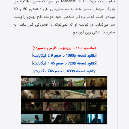
فیلم بازیگر بزرگ Mahanati 2018 در مورد تحسین برانگیزترین
بازیگر سینمای جنوب هند به نام ساویتری طی دهه‌های 50 و 60
میلادی است که در زندگی شخصی خود حوادث تلخ زیادی را پشت
سر می‌گذارد. در نهایت او که نمی‌تواند با افسردگی کنار بیاید، به
مشروبات الکلی روی آورده و…
(سانسور شده با زیرنویس فارسی چسبیده)
[
دانلود نسخه 1080p با حجم 2.9 گیگابایت
]
[
دانلود نسخه 720p با حجم 1.45 گیگابایت
]
[
دانلود نسخه 480p با حجم 746 مگابایت
]