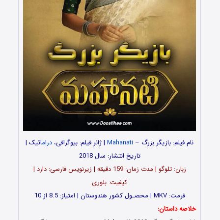
نام فیلم: بازیگر بزرگ –
Mahanati
| ژانر فیلم: بیوگرافی،
درام
اتیک |
تاریخ انتشار: سال 2018
زبان: تلوگو | مدت زمان: 159 دقیقه | زیرنویس فارسی: دارد |
کیفیت: بلوری
فرمت: MKV | محصـول کشور هندوستان | امتیاز: 8.5 از 10
خلاصه داستان: