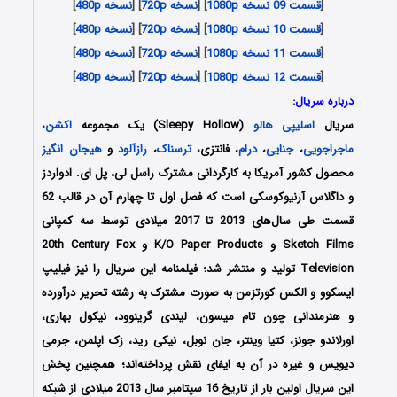
[
قسمت 09 نسخه 1080p
] [
نسخه 720p
] [
نسخه 480p
]
[
قسمت 10 نسخه 1080p
] [
نسخه 720p
] [
نسخه 480p
]
[
قسمت 11 نسخه 1080p
] [
نسخه 720p
] [
نسخه 480p
]
[
قسمت 12 نسخه 1080p
] [
نسخه 720p
] [
نسخه 480p
]
درباره سریال:
سریال
اسلیپی هالو
(Sleepy Hollow) یک مجموعه
اکشن
،
ماجراجویی
،
جنایی
،
درام
، فانتزی،
ترسناک
،
رازآلود
و
هیجان انگیز
محصول کشور آمریکا به کارگردانی مشترک راسل لی، پل ای. ادواردز
و داگلاس آرنیوکوسکی است که فصل اول تا چهارم آن در قالب 62
قسمت طی سال‌های 2013 تا 2017 میلادی توسط سه کمپانی
Sketch Films و K/O Paper Products و 20th Century Fox
Television تولید و منتشر شد؛ فیلمنامه این سریال را نیز فیلیپ
ایسکوو و الکس کورتزمن به صورت مشترک به رشته تحریر درآورده
و هنرمندانی چون تام میسون، لیندی گرینوود، نیکول بهاری،
اورلاندو جونز، کتیا وینتر، جان نوبل، نیکی رید، زک اپلمن، جرمی
دیویس و غیره در آن به ایفای نقش پرداخته‌اند؛ همچنین پخش
این سریال اولین بار از تاریخ 16 سپتامبر سال 2013 میلادی از شبکه