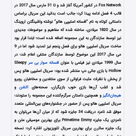
Fox Network در کشور آمریکا آغاز شد و تا 31 مارس سال 2017 در
قالب 4 فصل ادامه پیدا کرد؛ جالب است بدانید این سریال براساس
داستانی کوتاه به نام “افسانه اسلیپی هالو” نوشته واشینگتن اروینگ
در سال 1820 میلادی، ساخته شده که مفاهیم و موضوعات جدیدی
نیز توسط سازندگان به این مجموعه اضافه شده است؛ ابتدا قرار بود
ساخت سریال اسلیپی هالو برای فصل پنجم نیز تمدید شود اما در 9
می سال 2017 این موضوع توسط سازندگان منتفی اعلام شد؛ در
سال 1999 میلادی نیز فیلمی با عنوان
افسانه سوار بی سر
Sleepy
Hollow با بازی جانی دپ منتشر شده بود؛ سریال اسلیپی هالو پس
از پخش با نظرات مثبت فراوانی از سوی منتقدین و مخاطبان روبرو
شد و اغلب آن‌ها بازی خوب بازیگران، صحنه‌های
اکشن
و
هیجان‌انگیز
و همچنین داستان سرگرم‌کننده این مجموعه را ستودند؛
سریال اسلیپی هالو پس از حضور در جشنواره‌های بین‌المللی متعدد
موفق شد نامزد دریافت 34 جایزه شود که از میان آن‌ها می‌توان به
نامزدی یک جایزه
Primetime Emmy
برای بهترین موسیقی متن و
یک جایزه ساترن برای بهترین سریال تلویزیونی اشاره کرد؛ نسخه