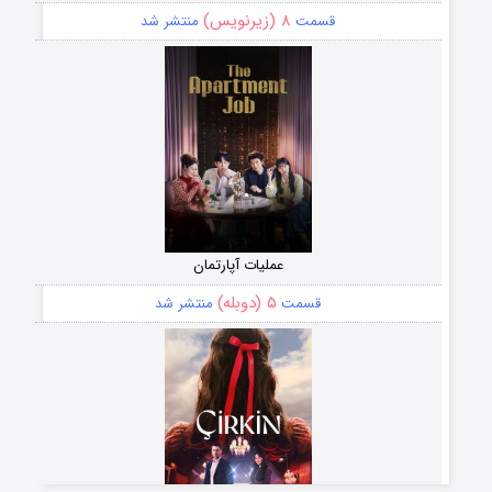
۸ (زیرنویس)
قسمت
منتشر شد
عملیات آپارتمان
۵ (دوبله)
قسمت
منتشر شد