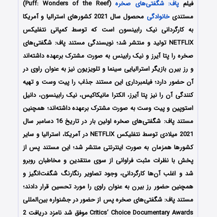
فیلم
پاف: شگفتی‌های صخره
(Puff: Wonders of the Reef)
مستندی
خانوادگی
محصول سال 2021 کشورهای استرالیا و آمریکا
به کارگردانی نیک رابینسون است که توسط کمپانی نتفلیکس
NETFLIX تولید و منتشر شد؛ نویسندگی مستند پاف: شگفتی‌های
صخره را پتا آیرز و نیک رابینس به صورت مشترک برعهده داشته‌اند
و رز بیرن بازیگر استرالیایی سینما و تلویزیون نیز به عنوان راوی در
آن حضور دارد؛ فیلمبرداری این مستند جذاب را پیت وست و تهیه
کنندگی آن را نیز پتا آیرز، الکترا مانیکاکیس، نیک رابینسون، دانیل
استوپین و پیت وست به صورت مشترک برعهده داشته‌اند؛ همچنین
مستند پاف: شگفتی‌های صخره اولین بار در تاریخ 16 دسامبر سال
2021 میلادی توسط نتفلیکس NETFLIX در آمریکا، استرالیا و سایر
کشورها همزمان به صورت اینترنتی منتشر شد؛ این مستند پس از
پخش با نظرات مثبت فراوانی از سوی منتقدین و مخاطبان روبرو
شد و اغلب آن‌ها کارگردانی، وجود تصاویر رنگارنگ شگفت‌انگیز و
همچنین حضور رز بیرن به عنوان راوی را مورد تحسین قرار دادند؛
مستند پاف: شگفتی‌های صخره پس از حضور در جشنواره بین‌المللی
Critics’ Choice Documentary Awards موفق شد نامزد دریافت 2