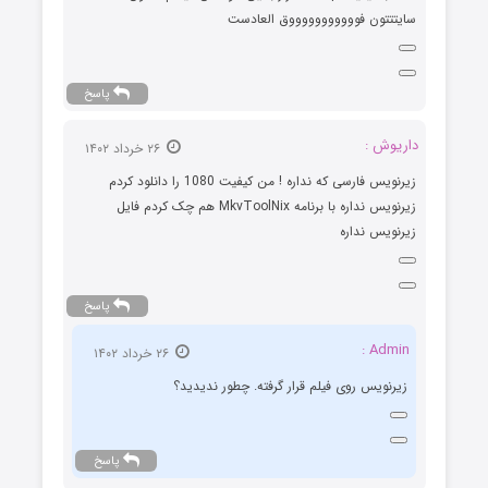
سایتتتون فوووووووووووق العادست
پاسخ
داریوش :
۲۶ خرداد ۱۴۰۲
زیرنویس فارسی که نداره ! من کیفیت 1080 را دانلود کردم
زیرنویس نداره با برنامه MkvToolNix هم چک کردم فایل
زیرنویس نداره
پاسخ
Admin :
۲۶ خرداد ۱۴۰۲
زیرنویس روی فیلم قرار گرفته. چطور ندیدید؟
پاسخ