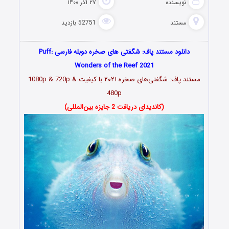
نویسنده
۲۷ آذر ۱۴۰۰
مستند
52751 بازدید
دانلود مستند پاف: شگفتی های صخره دوبله فارسی Puff:
Wonders of the Reef 2021
مستند
پاف: شگفتی‌های صخره ۲۰۲۱
با کیفیت 1080p & 720p &
480p
(کاندیدای دریافت 2 جایزه بین‌المللی)