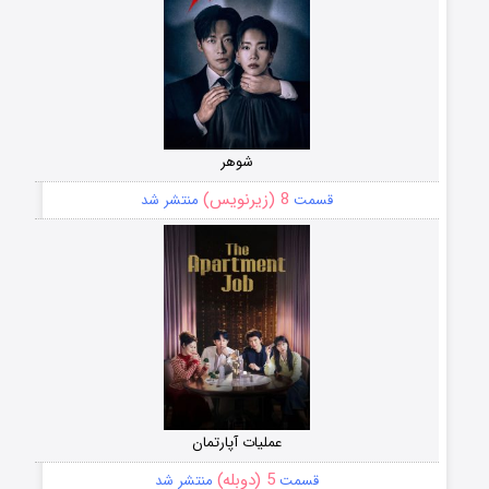
شوهر
8 (زیرنویس)
قسمت
منتشر شد
عملیات آپارتمان
5 (دوبله)
قسمت
منتشر شد