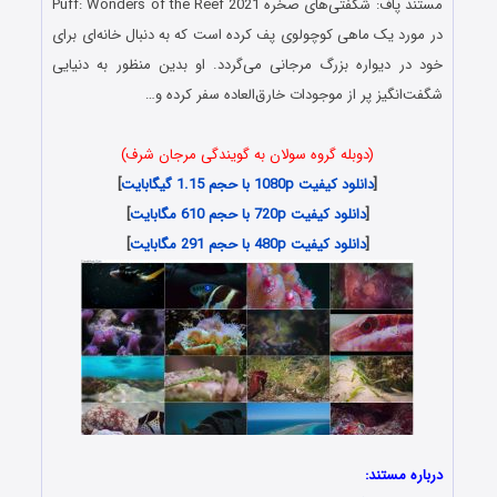
مستند پاف: شگفتی‌های صخره Puff: Wonders of the Reef 2021
در مورد یک ماهی کوچولوی پف کرده است که به دنبال خانه‌ای برای
خود در دیواره بزرگ مرجانی می‌گردد. او بدین منظور به دنیایی
شگفت‌انگیز پر از موجودات خارق‌العاده سفر کرده و…
(دوبله گروه سولان به گویندگی مرجان شرف)
[
دانلود کیفیت 1080p با حجم 1.15 گیگابایت
]
[
دانلود کیفیت 720p با حجم 610 مگابایت
]
[
دانلود کیفیت 480p با حجم 291 مگابایت
]
درباره مستند: