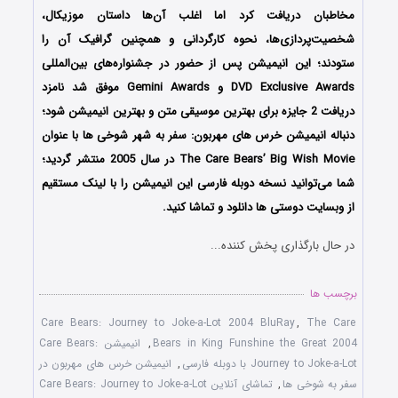
مخاطبان دریافت کرد اما اغلب آن‌ها داستان موزیکال،
شخصیت‌پردازی‌ها، نحوه کارگردانی و همچنین گرافیک آن را
ستودند؛ این انیمیشن پس از حضور در جشنواره‌های بین‌المللی
DVD Exclusive Awards و Gemini Awards موفق شد نامزد
دریافت 2 جایزه برای بهترین موسیقی متن و بهترین انیمیشن شود؛
دنباله انیمیشن
خرس های مهربون: سفر به شهر شوخی ها
با عنوان
The Care Bears’ Big Wish Movie در سال 2005 منتشر گردید؛
شما می‌توانید نسخه دوبله فارسی این انیمیشن را با لینک مستقیم
از وبسایت دوستی ها دانلود و تماشا کنید.
در حال بارگذاری پخش کننده...
برچسب ها
Care Bears: Journey to Joke-a-Lot 2004 BluRay
,
The Care
Bears in King Funshine the Great 2004
,
انیمیشن Care Bears:
Journey to Joke-a-Lot با دوبله فارسی
,
انیمیشن خرس های مهربون در
سفر به شوخی ها
,
تماشای آنلاین Care Bears: Journey to Joke-a-Lot