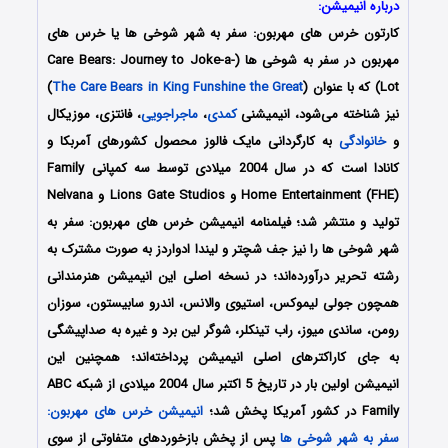
درباره انیمیشن:
کارتون
خرس های مهربون: سفر به شهر شوخی ها
یا خرس های
مهربون در سفر به شوخی ها (Care Bears: Journey to Joke-a-
Lot) که با عنوان (
The Care Bears in King Funshine the Great
)
نیز شناخته می‌شود، انیمیشنی
کمدی
،
ماجراجویی
، فانتزی، موزیکال
و
خانوادگی
به کارگردانی مایک فالوز محصول کشورهای آمربکا و
کانادا است که در سال 2004 میلادی توسط سه کمپانی Family
Home Entertainment (FHE) و Lions Gate Studios و Nelvana
تولید و منتشر شد؛ فیلمنامه انیمیشن خرس های مهربون: سفر به
شهر شوخی ها را نیز جف شچتر و لیندا ادواردز به صورت مشترک به
رشته تحریر درآورده‌‌‌‌اند؛ در نسخه اصلی این انیمیشن هنرمندانی
همچون جولی لیموکس، استیوی والانس، اندرو سابیستون، سوزان
رومن، ساندی میوز، راب تینکلر، شوگر لین برد و غیره به صداپیشگی
به جای کاراکترهای اصلی انیمیشن پرداخته‌اند؛ همچنین این
انیمیشن اولین بار در تاریخ 5 اکتبر سال 2004 میلادی از شبکه ABC
Family در کشور آمریکا پخش شد؛
انیمیشن
خرس های مهربون:
سفر به شهر شوخی ها
پس از پخش بازخوردهای متفاوتی از سوی