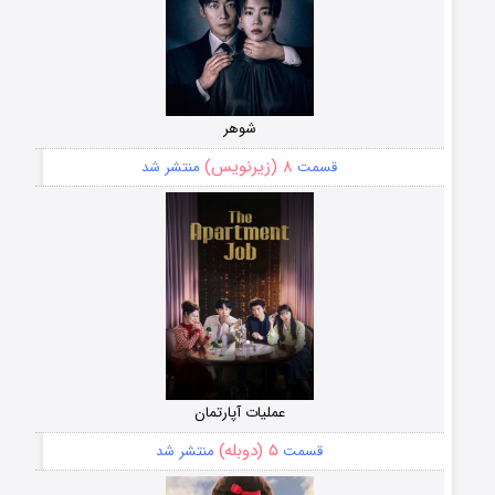
شوهر
۸ (زیرنویس)
قسمت
منتشر شد
عملیات آپارتمان
۵ (دوبله)
قسمت
منتشر شد