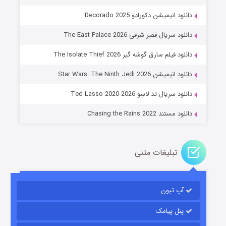
دانلود انیمیشن دکورادو Decorado 2025
دانلود سریال قصر شرقی The East Palace 2026
دانلود فیلم سارق گوشه گیر The Isolate Thief 2026
جادوگری در مغولستان
دانلود انیمیشن Star Wars: The Ninth Jedi 2026
۱۴ (زیرنویس)
قسمت
منتشر شد
دانلود سریال تد لاسو Ted Lasso 2020-2026
دانلود مستند Chasing the Rains 2022
تبلیغات متنی
آپ تیون
باب اسفنجی فصل ۱۷
۶ (زیرنویس)
قسمت
منتشر شد
پنل پیامک