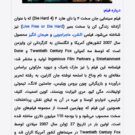
درباره فیلم:
فیلم سینمایی جان سخت ۴ یا دای هارد ۴ (Die Hard 4) که با عنوان
آزادانه زندگی کن یا سخت بمیر (
Live Free or Die Hard
) نیز
شناخته می‌شود، فیلمی
اکشن
،
ماجراجویی
و
هیجان انگیز
محصول
سال 2007 کشورهای آمریکا و انگلستان به کارگردانی لن وایزمن
است که توسط سه کمپانی Twentieth Century Fox و Dune
Entertainment و Ingenious Film Partners تولید و منتشر شد؛
فیلمنامه این فیلم را نیز مارک بامبک و دیوید مارکونی براساس
مقاله‌ای به نام وداع با اسلحه نوشته جان کارلین، به رشته تحریر
درآورده و بازیگرانی چون بروس ویلیس، جاستین لانگ، تیموتی
اولیفانت، مگی کیو، مری الیزابت وینستد، کوین اسمیت، کلیف
کرتیس، ادواردو کوستا و غیره در آن به ایفای نقش پرداخته‌اند؛
همچنین این فیلم که چهارمین قسمت از مجموعه فیلم‌های جان‌
سخت محسوب می‌شود و با بودجه 110 میلیون دلاری ساخته شده
است، اولین بار در تاریخ 27 ژوئن سال 2007 میلادی توسط
Twentieth Century Fox در سینماهای کشور آمریکا اکران شد و