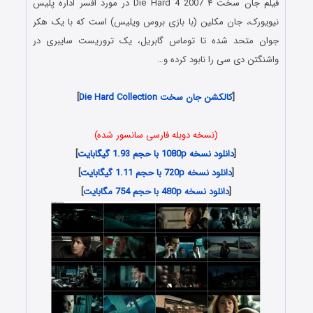
فیلم جان سخت ۴ Die Hard 4 2007 در مورد افسر اداره پلیس
نیویورک، جان مکلین (با بازی بروس ویلیس) است که با یک هکر
جوان متحد شده تا توماس گابریل، یک تروریست سایبری در
واشنگتن دی سی را نابود کرده و…
[
کالکشن جان سخت Die Hard Collection
]
(نسخه دوبله فارسی سانسور شده)
[
دانلود نسخه 1080p با حجم 1.93 گیگابایت
]
[
دانلود نسخه 720p با حجم 1.11 گیگابایت
]
[
دانلود نسخه 480p با حجم 754 مگابایت
]