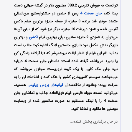
توانست به فروش تقریبی 388.2 میلیون دلار در گیشه جهانی دست
پیدا کند؛
جان سخت 4
پس از حضور در جشنواره‌های بین‌المللی
متعدد موفق شد برنده 3 جایزه از جمله جایزه برترین فیلم باکس
آفیس شده و نامزد دریافت 16 جایزه دیگر نیز شود که از میان آن‌ها
می‌توان به نامزدی 2 جایزه ساترن برای بهترین فیلم
اکشن
و بهترین
بازیگر نقش مکمل مرد با بازی جاستین لانگ اشاره کرد؛ جالب است
بدانید نام این فیلم از شعار ایالت نیوهمپشر که «یا آزادانه زندگی کن
یا بمیر» می‌باشد، گرفته شده‌ است؛ داستان جان سخت 4 درباره
نبرد جان مک کلین با یک گروه تروریست مجازی می‌باشد که
می‌خواهند سیستم کامپیوتری کشور را هک کنند و اطلاعات آن را به
سرقت ببرند؛ چنانچه از علاقه‌مندان
فیلم‌های بروس ویلیس
هستید،
می‌توانید نسخه دوبله فارسی فیلم فوق‌العاده جذاب و تماشایی جان
سخت 4 را با لینک مستقیم به صورت سانسور شده از وبسایت
دوستی ها دانلود و تماشا کنید.
در حال بارگذاری پخش کننده...