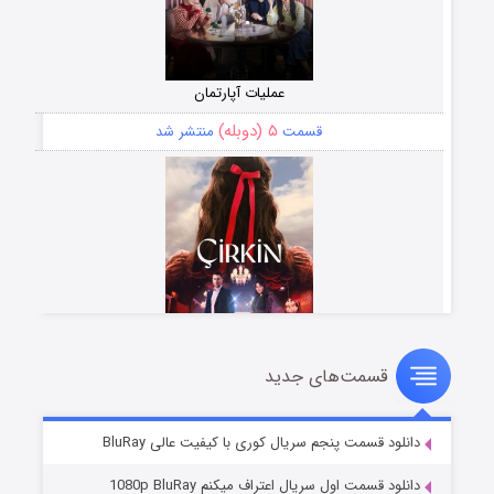
عملیات آپارتمان
۵ (دوبله)
قسمت
منتشر شد
قسمت‌های جدید
سریال زشت
۲ (زیرنویس)
قسمت
منتشر شد
دانلود قسمت پنجم سریال کوری با کیفیت عالی BluRay
دانلود قسمت اول سریال اعتراف میکنم 1080p BluRay