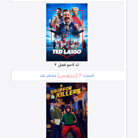
تد لاسو فصل ۴
۶ (زیرنویس)
قسمت
منتشر شد