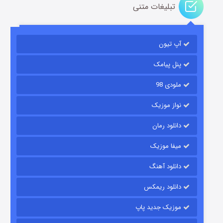
تبلیغات متنی
آپ تیون
باب اسفنجی فصل ۱۷
۶ (زیرنویس)
قسمت
منتشر شد
پنل پیامک
ملودی 98
نواز موزیک
دانلود رمان
میفا موزیک
دانلود آهنگ
رویایی برای تو
دانلود ریمکس
۱۵ (دوبله)
قسمت
منتشر شد
موزیک جدید پاپ