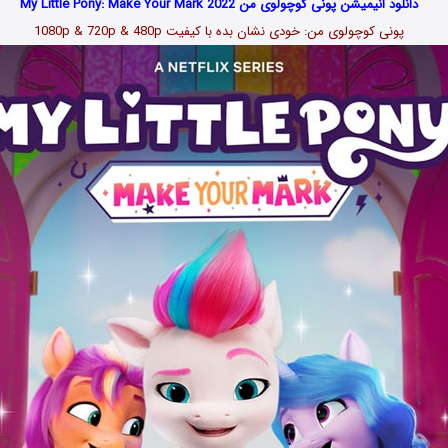
دانلود انیمیشن پونی کوچولوی من My Little Pony: Make Your Mark 2022
پونی کوچولوی من: خودی نشان بده با کیفیت 1080p & 720p & 480p