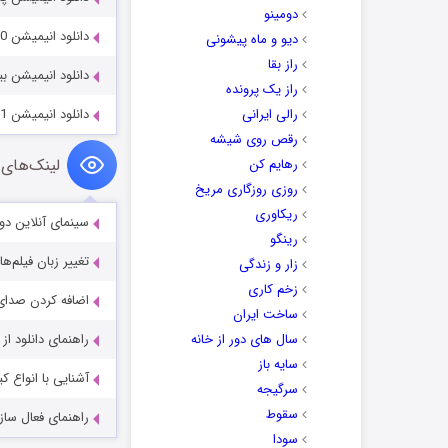
دومینو
دانلود انیمیشن The Adventures of Rocky & Bullwinkle 2000
دیو و ماه پیشونی
راز بقا
دانلود انیمیشن بینگ 14-2019
راز یک پرونده
رالی ایرانی
دانلود انیمیشن Tear Along the Dotted Line 2021
رقص روی شیشه
لینک‌های 
رهایم کن
روزی روزگاری مریخ
ریکاوری
سینمای آنلاین دو
رینگو
تغییر زبان فیلم‌ها
زار و زندگی
زخم کاری
اضافه کردن صدای 
ساخت ایران
سال های دور از خانه
راهنمای دانلود ا
سایه باز
آشنایی با انواع ک
سرگیجه
سقوط
راهنمای فعال سازی کیفیت R
سودا