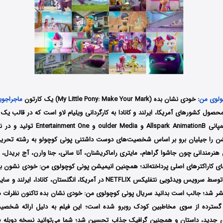
ولوی من
: خودی نشان بده (My Little Pony: Make Your Mark) یک کارتون
ماجراجوی
حصول کشورهای آمریکا، ایرلند و کانادا به کارگردانی ویلیام لاو است که در قالب ی
2022 توسط سه کمپانی Allspark AnimationB و
یشن را جیلیان برو بر اساس شخصیت‌های دوست داشتنی پونی کوچولو به رشته تحریر 
نرمندانی چون جاشوا گراهام، مایتری راماکریشنان، آنا سانی، جنا وارن، آج بریدل، 
ی کاراکترهای اصلی پرداخته‌اند؛ همچنین انیمیشن پونی کوچولوی من: خودی نشون بده 
26 می سال 2022 توسط سرویس ویدئویی نتفلیکس NETFLIX در آمریکا، انگلستان، کا
شر شد؛ جالب است بدانید سریال پونی کوچولوی من: خودی نشان بده تاکنون نظرات م
ل گسترده از سوی مخاطبین کودک روبرو شده است؛ این فیلم به دلیل ارائه شخص
ی جدید، داستان و همچنین گرافیک جذاب تحسین شد؛ شما می‌توانید نسخه دوبله فا