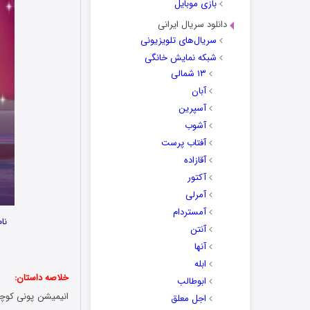
بازی موبایل
دانلود سریال ایرانی
سریال‌های تلویزیونی
شبکه نمایش خانگی
۱۳ شمالی
آبان
آسپرین
آشوب
آفتاب پرست
آقازاده
آکتور
آمرلی
آمستردام
نا
آنتن
آنها
ابله
خلاصه داستان:
ابوطالب
انیمیشن پونی کوچولوی من: خودی 
اجل معلق