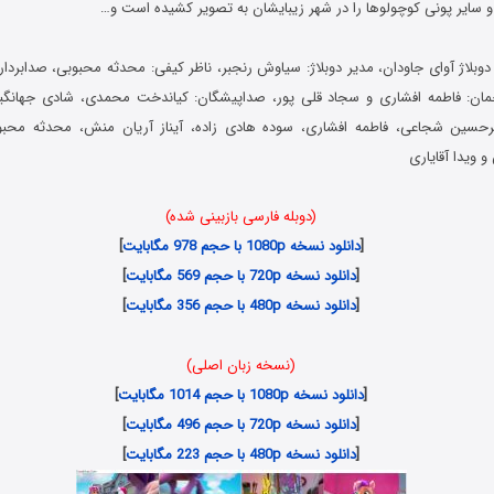
 سایر پونی کوچولوها را در شهر زیبایشان به تصویر کشیده است و…
دوبلاژ آوای جاودان، مدیر دوبلاژ: سیاوش رنجبر، ناظر کیفی: محدثه محبوبی، صدابردا
مان: فاطمه افشاری و سجاد قلی پور، صداپیشگان: کیاندخت محمدی، شادی جهانگی
یرحسین شجاعی، فاطمه افشاری، سوده هادی زاده، آیناز آریان منش، محدثه محبوب
 ویدا آقایاری
(دوبله فارسی بازبینی شده)
[
دانلود نسخه 1080p با حجم 978 مگابایت
]
[
دانلود نسخه 720p با حجم 569 مگابایت
]
[
دانلود نسخه 480p با حجم 356 مگابایت
]
(نسخه زبان اصلی)
[
دانلود نسخه 1080p با حجم 1014 مگابایت
]
[
دانلود نسخه 720p با حجم 496 مگابایت
]
[
دانلود نسخه 480p با حجم 223 مگابایت
]