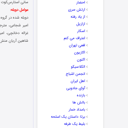
سانی استارس‌کوت و
احضار
ارتش سری
عوامل دوبله:
از یاد رفته
دوبله شده در گروه 
ازازیل
امیر شجاعی، مترج
اسکار
غزاله دخانچی، ام
اعتراف می کنم
شاهین آریان منش و
افعی تهران
اکازیون
اکنون
الکلاسیکو
انجمن اشباح
اهل ایران
آوای جادویی
بازنده
بالش ها
بامداد خمار
برتا: داستان یک اسلحه
بلیط یک‌‌ طرفه