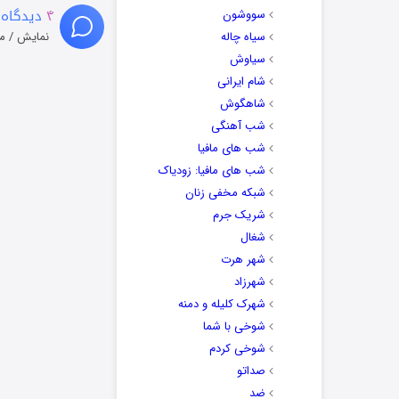
۴
دیدگاه 
سووشون
سیاه چاله
نمایش / م
سیاوش
شام ایرانی
شاهگوش
شب آهنگی
شب های مافیا
شب های مافیا: زودیاک
شبکه مخفی زنان
شریک جرم
شغال
شهر هرت
شهرزاد
شهرک کلیله و دمنه
شوخی با شما
شوخی کردم
صداتو
ضد