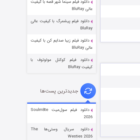
دانلود فیلم سینما شهر قصه با کیفیت
عالی BluRay
دانلود فیلم پیشمرگ با کیفیت عالی
BluRay
دانلود فیلم زیبا صدایم کن با کیفیت
جادوگری در مغولستان
عالی BluRay
۱۴ (زیرنویس)
قسمت
منتشر شد
دانلود فیلم کوکتل مولوتوف با
کیفیت BluRay
جدیدترین پست‌ها
دانلود فیلم سول‌میت Soulm8te
2026
باب اسفنجی فصل ۱۷
دانلود سریال وستی‌ها The
۶ (زیرنویس)
قسمت
منتشر شد
Westies 2026