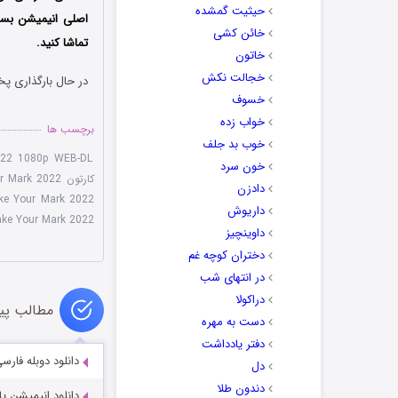
حیثیت گمشده
اصلی انیمیشن بسیا
خائن کشی
تماشا کنید.
خاتون
خجالت نکش
در حال بارگذاری پخ
خسوف
خواب زده
برچسب ها
خوب بد جلف
2022 1080p WEB-DL
خون سرد
کارتون My Little Pony: Make Your Mark 2022
دادزن
ke Your Mark 2022
داریوش
ke Your Mark 2022
داوینچیز
دختران کوچه غم
در انتهای شب
دراکولا
مطالب پی
دست به مهره
دفتر یادداشت
دانلود دوبله فارسی انیمیشن tles 2014
دل
دندون طلا
دانلود انیمیشن پاندا کوپاندا 72