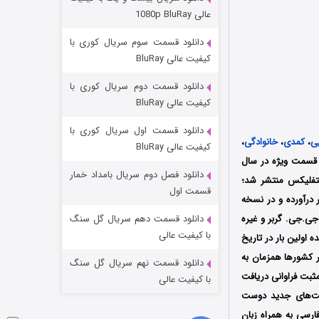
مردگان متحرک: شهر مرده ۳
عالی 1080p BluRay
۲ (زیرنویس)
قسمت
منتشر شد
دانلود قسمت سوم سریال کوری با
کیفیت عالی BluRay
دانلود قسمت دوم سریال کوری با
کیفیت عالی BluRay
دانلود قسمت اول سریال کوری با
ی
،
کمدی
،
خانوادگی
،
کیفیت عالی BluRay
ک قسمت ویژه در سال
دانلود فصل دوم سریال بامداد خمار
 oulder Media و Entertainment One تولید و در نتفلیکس منتشر شد؛
شکست استوارت در نجات جهان
قسمت اول
درآورده و در نسخه
۷ (زیرنویس)
قسمت
منتشر شد
جی.جی. گربر و غیره
دانلود قسمت دهم سریال گل سنگ
با کیفیت عالی
اولین بار در تاریخ
نادا، ایرلند و سایر کشورها همزمان به
دانلود قسمت نهم سریال گل سنگ
ثبت فراوانی دریافت
با کیفیت عالی
یت‌های جدید دوست
رسی به همراه زبان