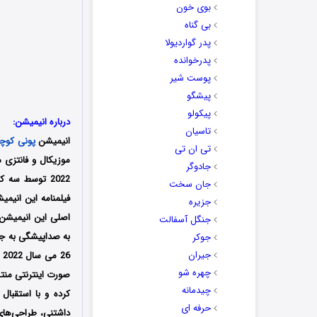
بوی خون
بی گناه
پدر گواردیولا
پدرخوانده
پوست شیر
پیشگو
پیکولو
درباره انیمیشن:
تاسیان
انیمیشن
پونی کوچ
تی ان تی
موزیکال و فانتزی م
جادوگر
جان سخت
فیلمنامه این انیم
جزیره
اصلی این انیمیشن ه
جنگل آسفالت
به صداپیشگی به جا
جوکر
جیران
چهره شو
صورت اینترنتی منت
چیدمانه
کرده و با استقبا
حرفه ای
داشتنی، طراحی‌ها