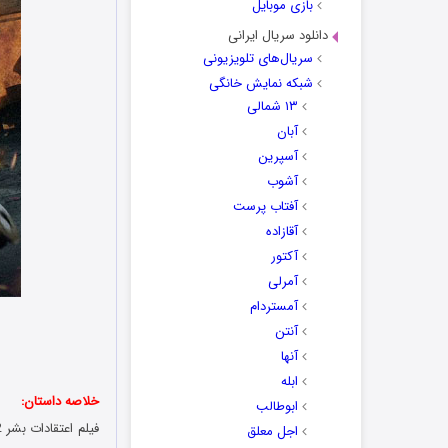
بازی موبایل
دانلود سریال ایرانی
سریال‌های تلویزیونی
شبکه نمایش خانگی
۱۳ شمالی
آبان
آسپرین
آشوب
آفتاب پرست
آقازاده
آکتور
آمرلی
آمستردام
آنتن
آنها
ابله
خلاصه داستان:
ابوطالب
اجل معلق