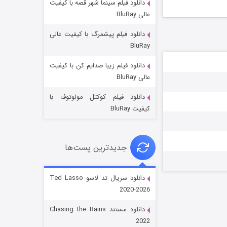
دانلود فیلم سینما شهر قصه با کیفیت
عالی BluRay
دانلود فیلم پیشمرگ با کیفیت عالی
BluRay
دانلود فیلم زیبا صدایم کن با کیفیت
جادوگری در مغولستان
عالی BluRay
۱۴ (زیرنویس)
قسمت
منتشر شد
دانلود فیلم کوکتل مولوتوف با
کیفیت BluRay
جدیدترین پست‌ها
دانلود سریال تد لاسو Ted Lasso
2020-2026
باب اسفنجی فصل ۱۷
دانلود مستند Chasing the Rains
۶ (زیرنویس)
قسمت
منتشر شد
2022