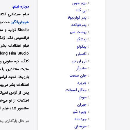
بوی خون
درباره فیلم:
بی گناه
فیلم سینمایی اعتقادات بشر (s Creed
پدر گواردیولا
هیجان‌انگیز
پدرخوانده
Studio تولی
پوست شیر
فرانسیس نگ، ژانگ 
پیشگو
پیکولو
تاسیان
تی ان تی
کنگ، کره جنوبی و
جادوگر
مثبت منتقدین را ب
جان سخت
بازی‌ها، نحوه فیل
جزیره
جنگل آسفالت
جوکر
اطلاعات از او می‌
جیران
سانسور شده فیلم اع
چهره شو
چیدمانه
در حال بارگذاری پخ
حرفه ای