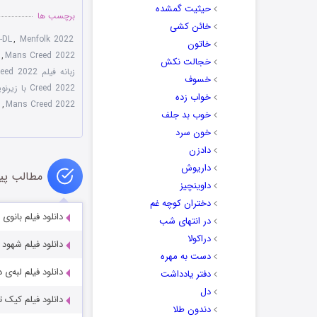
حیثیت گمشده
برچسب ها
خائن کشی
-DL
,
Menfolk 2022
خاتون
,
Mans Creed 2022
خجالت نکش
زبانه فیلم Man's Creed 2022
خسوف
Creed 2022 با زیرنویس چسبیده
خواب زده
,
Mans Creed 2022
خوب بد جلف
خون سرد
دادزن
داریوش
مطالب پی
داوینچیز
دختران کوچه غم
دانلود فیلم بانوی انتقام nce 2005
در انتهای شب
دراکولا
دانلود فیلم شهود Intuition 2020
دست به مهره
دانلود فیلم لبه‌ی دنیا the World 2021
دفتر یادداشت
دل
دانلود فیلم کیک تولد hday Cake 2021
دندون طلا