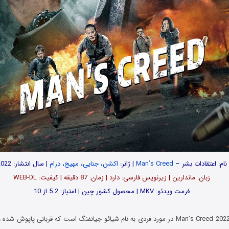
نام: اعتقادات بشر –
Man’s Creed
| ژانر:
اکشن
،
جنایی
،
مهیج
،
درام
| سال انتشار: 2022
زبان: ماندارین | زیرنویس فارسی: دارد | زمان: 87 دقیقه | کیفیت: WEB-DL
فرمت ویدئو: MKV | محصول کشور چین | امتیاز: 5.2 از 10