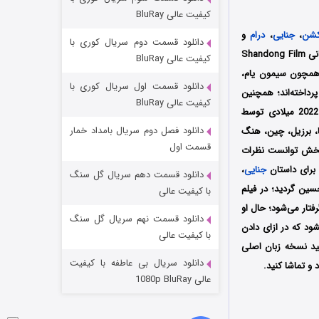
مردگان متحرک: شهر مرده ۳
کیفیت عالی BluRay
۲ (زیرنویس)
قسمت
منتشر شد
کشن
،
جنایی
،
درام
و
دانلود قسمت دوم سریال کوری با
محصول سال 2022 کشور چین به کارگردانی ریچارد لین (Richard Lin) است که توسط کمپانی Shandong Film
کیفیت عالی BluRay
نی همچون سیمون یام،
دانلود قسمت اول سریال کوری با
رداخته‌اند؛ همچنین
کیفیت عالی BluRay
فیلم اعتقادات بشر که با بودجه 5 هزار دلاری ساخته شده است، اولین بار در تاریخ 15 فوریه سال 2022 میلادی توسط
دانلود فصل دوم سریال بامداد خمار
رالیا، برزیل، چین، هنگ
قسمت اول
 پخش توانست نظرات
 برای داستان
جنایی
،
دانلود قسمت دهم سریال گل سنگ
شکست استوارت در نجات جهان
ین گردید؛ در فیلم
با کیفیت عالی
ندانی در خارج از کشور گرفتار می‌شود؛ حال او
۷ (زیرنویس)
قسمت
منتشر شد
دانلود قسمت نهم سریال گل سنگ
 از آزادی نمی‌تواند همسر و پسرش را پیدا کند؛ در این میان شیائو جیانفنگ با فردی مرموز روبرو می‎شود که در ازای دادن
با کیفیت عالی
نید نسخه زبان اصلی
دانلود سریال بی عاطفه با کیفیت
و تماشا کنید.
عالی 1080p BluRay