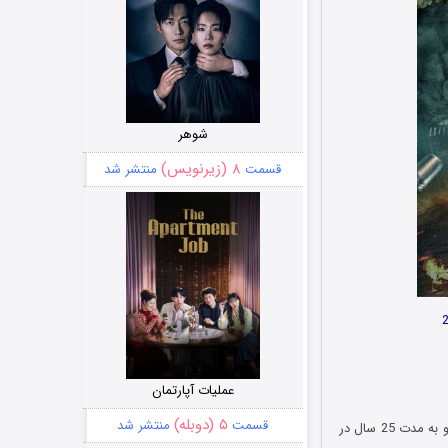
شوهر
۸ (زیرنویس)
قسمت
منتشر شد
عملیات آپارتمان
۵ (دوبله)
قسمت
منتشر شد
فیلم اعتقادات بشر Man’s Creed 2022 در مورد فردی به نام شیائو جیانفنگ است که قربانی پاپوش شده و به مدت 25 سال در