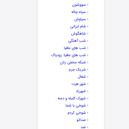
سووشون
سیاه چاله
سیاوش
شام ایرانی
شاهگوش
شب آهنگی
شب های مافیا
شب های مافیا: زودیاک
شبکه مخفی زنان
شریک جرم
شغال
شهر هرت
شهرزاد
شهرک کلیله و دمنه
شوخی با شما
شوخی کردم
صداتو
ضد