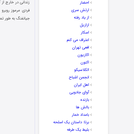
زندانی در خارج از 
احضار
ارتش سری
فردی مرموز روبرو 
از یاد رفته
جیانفنگ به طور تص
ازازیل
اسکار
اعتراف می کنم
افعی تهران
اکازیون
اکنون
الکلاسیکو
انجمن اشباح
اهل ایران
آوای جادویی
بازنده
بالش ها
بامداد خمار
برتا: داستان یک اسلحه
بلیط یک‌‌ طرفه