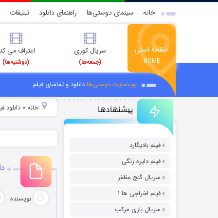
خانه
سینمای دوستی‌ها
راهنمای دانلود
تبلیغات
صفحه اصلی
سریال کوری
اعتراف می کن
HOME
(جمعه‌ها)
(دوشنبه‌ها)
وب‌سایت دوستی‌ها
دانلود و تماشای فیلم
پیشنهادها
خانه
دانلود ف
»
فیلم بادیگارد
فیلم دایره زنگی
دان
سریال گنج مظفر
فیلم اخراجی ها ۱
نویسنده
سریال بازی مرکب