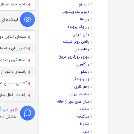
دومینو
دانلود فیلم اخطار ترک  Quit 2024
دیو و ماه پیشونی
لینک‌های 
راز بقا
راز یک پرونده
رالی ایرانی
سینمای آنلاین دو
رقص روی شیشه
تغییر زبان فیلم‌ها
رهایم کن
روزی روزگاری مریخ
اضافه کردن صدای 
ریکاوری
رینگو
راهنمای دانلود ا
زار و زندگی
آشنایی با انواع ک
زخم کاری
ساخت ایران
راهنمای فعال سازی کیفیت R
سال های دور از خانه
هیچ
دیدگا
سایه باز
سرگیجه
نمایش / م
سقوط
سودا