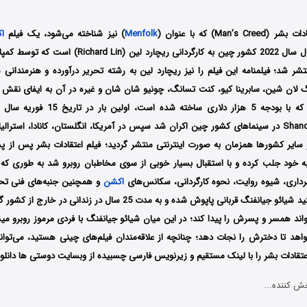
Man’) که با عنوان (
Menfolk
) نیز شناخته می‌شود، یک فیلم
ا
د و منتشر شد؛ فیلمنامه این فیلم را نیز ریچارد لین به رشته تحریر درآورده و هنرمندا
لان شین، سابرینا کیو، کنت تسانگ، چونیو شان شان و غیره در آن به ایفای نقش پ
Shandong Film Studio در سینماهای کشور چین اکران شد سپس در آمریکا، انگلستان، کانادا، است
 سایر کشورها همزمان به صورت اینترنتی منتشر گردید؛ فیلم اعتقادات بشر پس از
ه خود جلب کرده و با استقبال بسیار خوبی از سوی مخاطبان روبرو شد به طوری که
مبرداری، شیوه روایت، نحوه کارگردانی، سکانس‌های
اکشن
و همچنین جنبه‌های فنی تحس
اعتقادات بشر می‌بینید شیائو جیانفنگ قربانی پاپوش شده و به مدت 25 سال در ز
پس
خواهد تا دخترش را نجات دهد؛ چنانچه از علاقه‌مندان فیلم‌های چینی هستید، می‌توا
تقادات بشر را با ‌لینک مستقیم و زیرنویس فارسی چسبیده از وبسایت دوستی ها دانلود 
ش کننده...