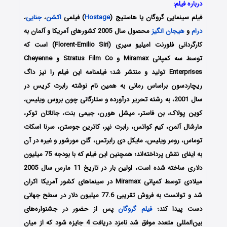
درباره فیلم:
فیلم سینمایی گروگان یا هاستیج (
Hostage
) فیلمی
اکشن
،
جنایی
،
درام
و
هیجان انگیز
محصول سال 2005 کشورهای آمریکا و آلمان به
کارگردانی فلورنت امیلیو سیری (Florent-Emilio Siri) است که
توسط سه کمپانی Miramax و Stratus Film Co و Cheyenne
Enterprises تولید و منتشر شد؛ فیلمنامه این فیلم را نیز داگ
ریچاردسون براساس رمانی به همین نام نوشته رابرت کریس در
سال 2001، به رشته تحریر درآورده و ستارگانی چون بروس ویلیس،
کوین پولاک، بن فاستر، میشل هورن، جیمی بنت، جاناتان توکر،
مارشال آلمن، کیم کواتس، رابرت نپر، کاترین جوستن، سرنا اسکات
توماس، رومر ویلیس، مایکل دی رابرتس، گلن مورشور و غیره در آن
به ایفای نقش پرداخته‌اند؛ همچنین این فیلم که با بودجه 75 میلیون
دلاری ساخته شده است، اولین بار در تاریخ 11 مارس سال 2005
میلادی توسط کمپانی Miramax در سینماهای کشور آمریکا اکران
شد و توانست به فروش تقریبی 77.6 میلیون دلار در سطح جهانی
دست پیدا کند؛
فیلم گروگان
پس از حضور در جشنواره‌‌های
بین‌المللی متعدد موفق شد
نامزد دریافت 4 جایزه شود که از میان