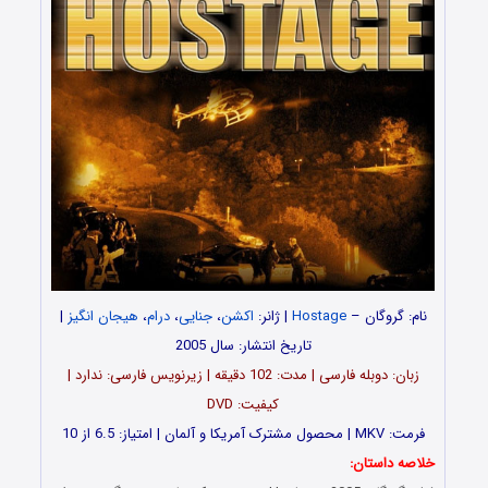
نام: گروگان –
Hostage
| ژانر:
اکشن
،
جنایی
،
درام
،
هیجان انگیز
|
تاریخ انتشار: سال 2005
زبان: دوبله فارسی | مدت: 102 دقیقه | زیرنویس فارسی: ندارد |
کیفیت: DVD
فرمت: MKV | محصول مشترک آمریکا و آلمان | امتیاز: 6.5 از 10
خلاصه داستان: