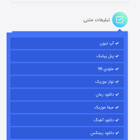
تبلیغات متنی
باب اسفنجی فصل ۱۷
آپ تیون
۶ (زیرنویس)
قسمت
منتشر شد
پنل پیامک
ملودی 98
نواز موزیک
دانلود رمان
میفا موزیک
رویایی برای تو
دانلود آهنگ
۱۵ (دوبله)
قسمت
منتشر شد
دانلود ریمکس