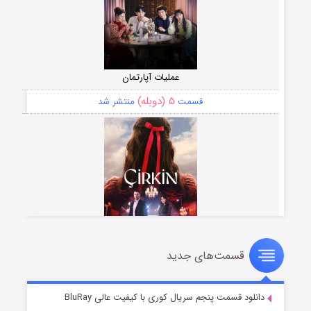
عملیات آپارتمان
۵ (دوبله)
قسمت
منتشر شد
قسمت‌های جدید
سریال زشت
۲ (زیرنویس)
قسمت
منتشر شد
دانلود قسمت پنجم سریال کوری با کیفیت عالی BluRay