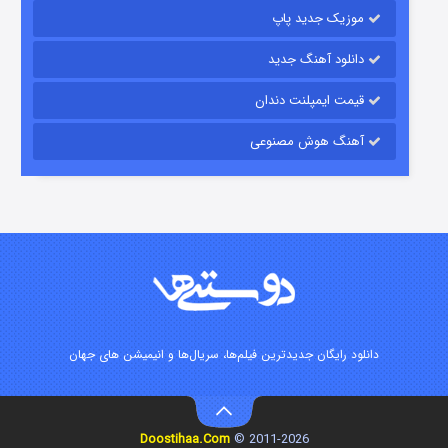
موزیک جدید پاپ
دانلود آهنگ جدید
قیمت ایمپلنت دندان
آهنگ هوش مصنوعی
زیرزمین
۲ (دوبله)
قسمت
منتشر شد
دانلود رایگان جدیدترین فیلم‌ها، سریال‌ها و انیمیشن های جهان
Doostihaa.Com
2011-2026 ©
این دریا طغیان خواهد کرد