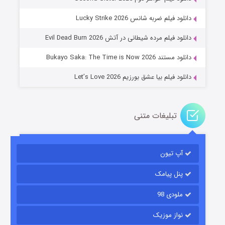
جادوگری در مغولستان
دانلود فیلم ضربه شانس Lucky Strike 2026
۱۴ (زیرنویس)
قسمت
منتشر شد
دانلود فیلم مرده شیطانی در آتش Evil Dead Burn 2026
دانلود مستند Bukayo Saka: The Time is Now 2026
دانلود فیلم بیا عشق بورزیم Let’s Love 2026
تبلیغات متنی
باب اسفنجی فصل ۱۷
آپ تیون
۶ (زیرنویس)
قسمت
منتشر شد
پنل پیامک
ملودی 98
نواز موزیک