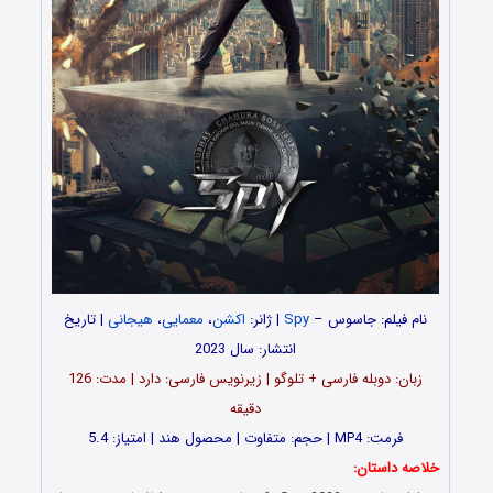
نام فیلم:
جاسوس –
Spy
| ژانر:
اکشن
،
معمایی
،
هیجانی
| تاریخ
انتشار: سال 2023
زبان: دوبله فارسی + تلوگو | زیرنویس فارسی: دارد | مدت: 126
دقیقه
فرمت: MP4 | حجم: متفاوت | محصول هند | امتیاز: 5.4
خلاصه داستان: