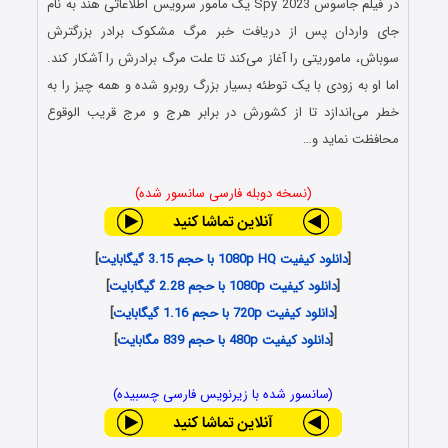
در فیلم جاسوس Spy 2023 یک مامور سرویس اطلاعاتی هند به نام
جای واردان پس از دریافت خبر مرگ مشکوک برادر بزرگترش
سوباش، ماموریتی را آغاز می‌کند تا علت مرگ برادرش را آشکار کند.
اما او به زودی با یک توطئه بسیار بزرگ روبرو شده و همه چیز را به
خطر می‌اندازد تا از کشورش در برابر هرج و مرج قریب الوقوع
محافظت نماید و…
(نسخه دوبله فارسی سانسور شده)
[
دانلود کیفیت 1080p HQ با حجم 3.15 گیگابایت
]
[
دانلود کیفیت 1080p با حجم 2.28 گیگابایت
]
[
دانلود کیفیت 720p با حجم 1.16 گیگابایت
]
[
دانلود کیفیت 480p با حجم 839 مگابایت
]
(سانسور شده با زیرنویس فارسی چسبیده)