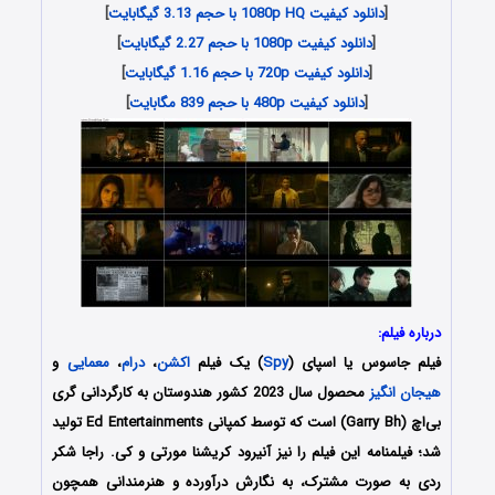
[
دانلود کیفیت 1080p HQ با حجم 3.13 گیگابایت
]
[
دانلود کیفیت 1080p با حجم 2.27 گیگابایت
]
[
دانلود کیفیت 720p با حجم 1.16 گیگابایت
]
[
دانلود کیفیت 480p با حجم 839 مگابایت
]
درباره فیلم:
فیلم جاسوس یا اسپای (
Spy
) یک فیلم
اکشن
،
درام
،
معمایی
و
هیجان انگیز
محصول سال 2023 کشور هندوستان به کارگردانی گری
بی‌اچ (Garry Bh) است که توسط کمپانی Ed Entertainments تولید
شد؛ فیلمنامه این فیلم را نیز آنیرود کریشنا مورتی و کی. راجا شکر
ردی به صورت مشترک، به نگارش درآورده و هنرمندانی همچون