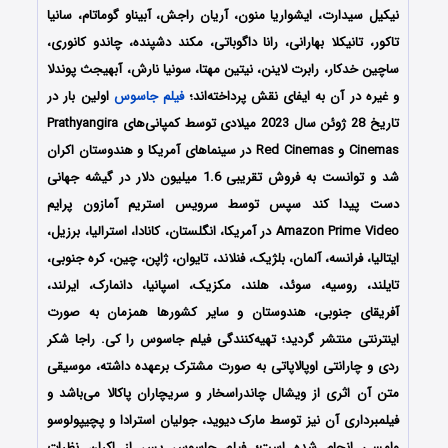
نیکیل سیدارت، ایشواریا منون، آریان راجش، آبیناو گوماتام، سانیا
تاکور، تانیکلا بهارانی، رانا داگوباتی، مکند دشپنده، چاندو کانوری،
ساچین خدکار، رابرت لاینن، نیتین مهتا، سونیا نارش، آبهیجث پوندلا
و غیره در آن به ایفای نقش پرداخته‌اند؛
فیلم جاسوس
اولین بار در
تاریخ 28 ژوئن سال 2023 میلادی توسط کمپانی‌های Prathyangira
Cinemas و Red Cinemas در سینماهای آمریکا و هندوستان اکران
شد و توانست به فروش تقریبی 1.6 میلیون دلار در گیشه جهانی
دست پیدا کند سپس توسط سرویس استریم آمازون پرایم
Amazon Prime Video در آمریکا، انگلستان، کانادا، استرالیا، برزیل،
ایتالیا، فرانسه، آلمان، بلژیک، فنلاند، تایوان، ژاپن، چین، کره جنوبی،
تایلند، روسیه، سوئد، هلند، مکزیک، اسپانیا، دانمارک، ایرلند،
آفریقای جنوبی، هندوستان و سایر کشورها همزمان به صورت
اینترنتی منتشر گردید؛ تهیه‌کنندگی فیلم جاسوس را کی. راجا شکر
ردی و چارانتی اوپالاپاتی به صورت مشترک برعهده داشته، موسیقی
متن آن اثری از ویشال چاندراسخار و سریچاران پاکالا می‌باشد و
فیلمبرداری آن نیز توسط مارک دیوید، جولیان استرادا و پچیپولوسو
وامسی انجام شده است؛ فیلم جاسوس پس از اکران نظرات